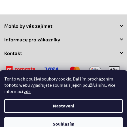
Z
á
Mohlo by vás zajímat
p
a
Informace pro zákazníky
t
í
Kontakt
Tento web používá soubory cookie. Dalším procházením
tohoto webu vyjadřujete souhlas s jejich používáním.. Více
informací
zde
.
Copyright 2026
3Market
. Všechna práva vyhrazena.
Upravit
nastavení cookies
Nastavení
Vytvořil Shoptet
Souhlasím