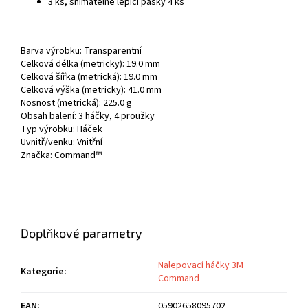
3 ks, snímatelné lepicí pásky 4 ks
Barva výrobku: Transparentní
Celková délka (metricky): 19.0 mm
Celková šířka (metrická): 19.0 mm
Celková výška (metricky): 41.0 mm
Nosnost (metrická): 225.0 g
Obsah balení: 3 háčky, 4 proužky
Typ výrobku: Háček
Uvnitř/venku: Vnitřní
Značka: Command™
Doplňkové parametry
Nalepovací háčky 3M
Kategorie
:
Command
EAN
:
05902658095702