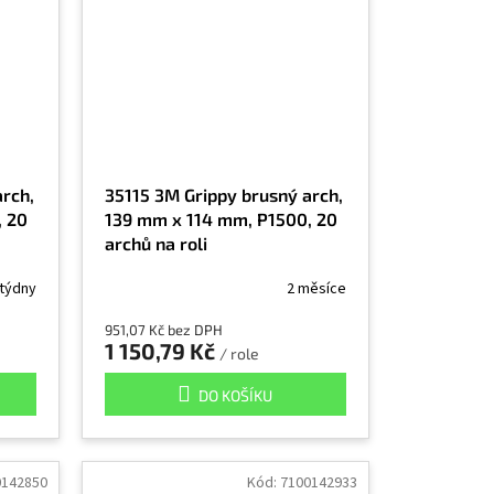
rch,
35115 3M Grippy brusný arch,
, 20
139 mm x 114 mm, P1500, 20
archů na roli
 týdny
2 měsíce
951,07 Kč bez DPH
1 150,79 Kč
/ role
DO KOŠÍKU
0142850
Kód:
7100142933