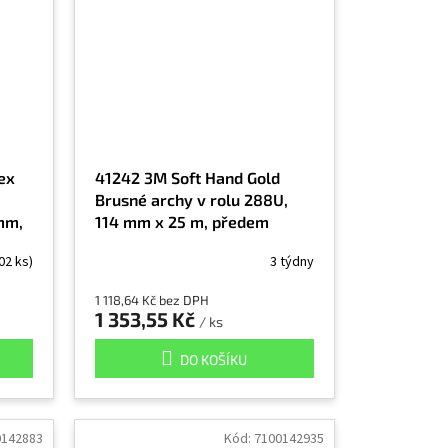
ex
41242 3M Soft Hand Gold
Brusné archy v rolu 288U,
mm,
114 mm x 25 m, předem
nastříhaný, P400
02 ks)
3 týdny
1 118,64 Kč bez DPH
1 353,55 Kč
/ ks
DO KOŠÍKU
0142883
Kód:
7100142935