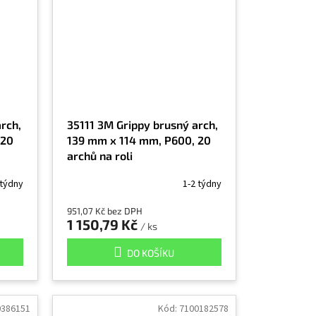
rch,
35111 3M Grippy brusný arch,
 20
139 mm x 114 mm, P600, 20
archů na roli
 týdny
1-2 týdny
951,07 Kč bez DPH
1 150,79 Kč
/ ks
DO KOŠÍKU
0386151
Kód:
7100182578