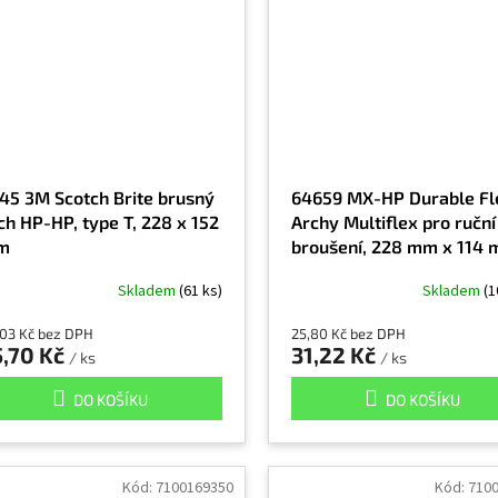
45 3M Scotch Brite brusný
64659 MX-HP Durable Fl
ch HP-HP, type T, 228 x 152
Archy Multiflex pro ruční
m
broušení, 228 mm x 114 
A VFN
Skladem
(61 ks)
Skladem
(1
,03 Kč bez DPH
25,80 Kč bez DPH
5,70 Kč
31,22 Kč
/ ks
/ ks
DO KOŠÍKU
DO KOŠÍKU
Kód:
7100169350
Kód:
710