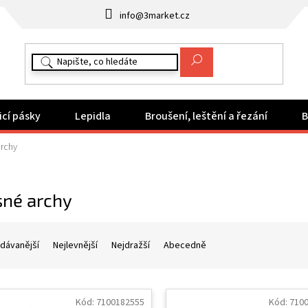
info@3market.cz
icí pásky
Lepidla
Broušení, leštění a řezání
B
archy
sné archy
dávanější
Nejlevnější
Nejdražší
Abecedně
Kód:
7100182555
Kód:
710