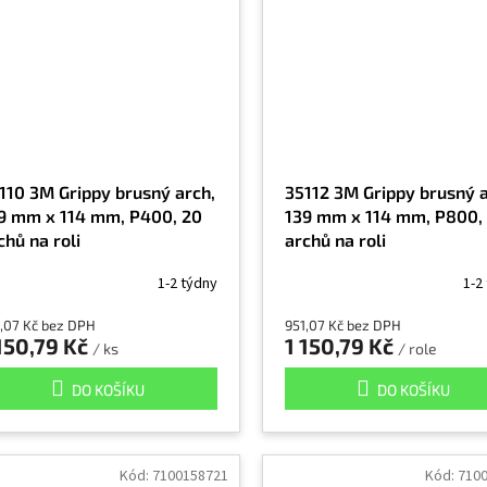
110 3M Grippy brusný arch,
35112 3M Grippy brusný a
9 mm x 114 mm, P400, 20
139 mm x 114 mm, P800,
chů na roli
archů na roli
1-2 týdny
1-2
,07 Kč bez DPH
951,07 Kč bez DPH
150,79 Kč
1 150,79 Kč
/ ks
/ role
DO KOŠÍKU
DO KOŠÍKU
Kód:
7100158721
Kód:
710