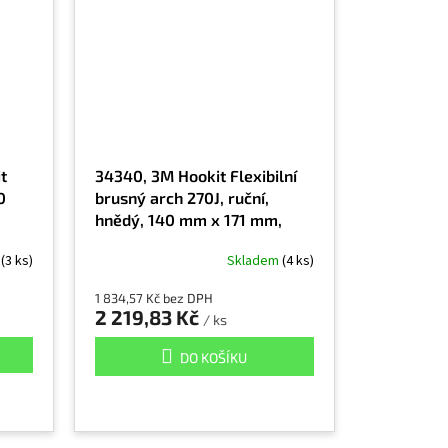
t
34340, 3M Hookit Flexibilní
0
brusný arch 270J, ruční,
hnědý, 140 mm x 171 mm,
P800
m
(3 ks)
Skladem
(4 ks)
1 834,57 Kč bez DPH
2 219,83 Kč
/ ks
DO KOŠÍKU