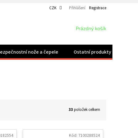
CZK
Přihlášení
Registrace
NÁKUPNÍ
Prázdný košík
KOŠÍK
ezpečnostní nože a čepele
Ostatní produkty
Velk
33
položek celkem
0182554
Kód:
7100288524