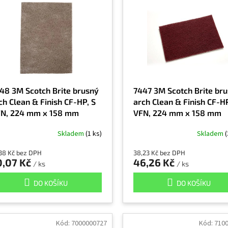
48 3M Scotch Brite brusný
7447 3M Scotch Brite br
ch Clean & Finish CF-HP, S
arch Clean & Finish CF-HP
N, 224 mm x 158 mm
VFN, 224 mm x 158 mm
7448)
(07447)
Skladem
(1 ks)
Skladem
(
38 Kč bez DPH
38,23 Kč bez DPH
0,07 Kč
46,26 Kč
/ ks
/ ks
DO KOŠÍKU
DO KOŠÍKU
Kód:
7000000727
Kód:
710