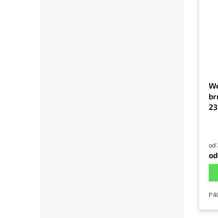
We
br
23
od 
od
P4