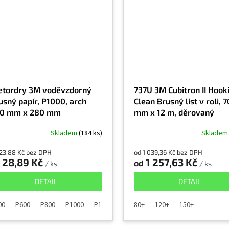
tordry 3M voděvzdorný
737U 3M Cubitron II Hooki
usný papír, P1000, arch
Clean Brusný list v roli, 7
0 mm x 280 mm
mm x 12 m, děrovaný
Skladem
(184 ks)
Sklade
23,88 Kč bez DPH
od 1 039,36 Kč bez DPH
28,89 Kč
1 257,63 Kč
od
/ ks
/ ks
DETAIL
DETAIL
00
P600
P800
P1000
P1200
80+
120+
150+