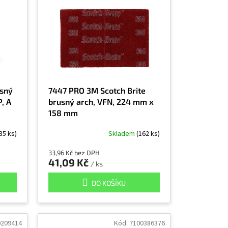
usný
7447 PRO 3M Scotch Brite
, A
brusný arch, VFN, 224 mm x
158 mm
35 ks)
Skladem
(162 ks)
33,96 Kč bez DPH
41,09 Kč
/ ks
DO KOŠÍKU
0209414
Kód:
7100386376