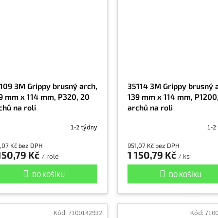
109 3M Grippy brusný arch,
35114 3M Grippy brusný a
9 mm x 114 mm, P320, 20
139 mm x 114 mm, P1200
chů na roli
archů na roli
1-2 týdny
1-2
,07 Kč bez DPH
951,07 Kč bez DPH
150,79 Kč
1 150,79 Kč
/ role
/ ks
DO KOŠÍKU
DO KOŠÍKU
Kód:
7100142932
Kód:
710