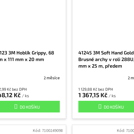
123 3M Hoblík Grippy, 68
41245 3M Soft Hand Gold
 x 111 mm x 20 mm
Brusné archy v roli 288U
mm x 25 m, předem
nastříhaný, zrnitost 800
2 měsíce
2 m
2,99 Kč bez DPH
1 129,88 Kč bez DPH
48,12 Kč
1 367,15 Kč
/ ks
/ ks
DO KOŠÍKU
DO KOŠÍKU
Kód:
7100249098
Kód:
710