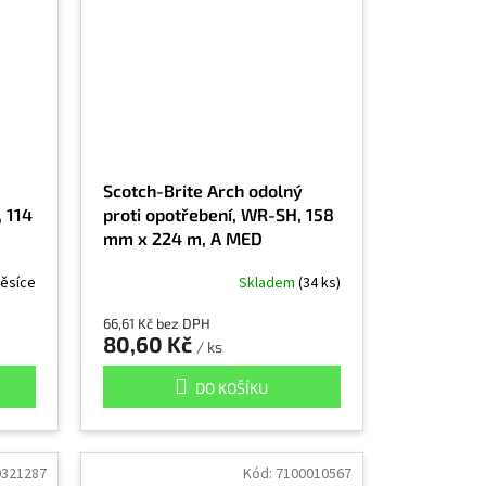
Scotch-Brite Arch odolný
, 114
proti opotřebení, WR-SH, 158
mm x 224 m, A MED
ěsíce
Skladem
(34 ks)
66,61 Kč bez DPH
80,60 Kč
/ ks
DO KOŠÍKU
0321287
Kód:
7100010567