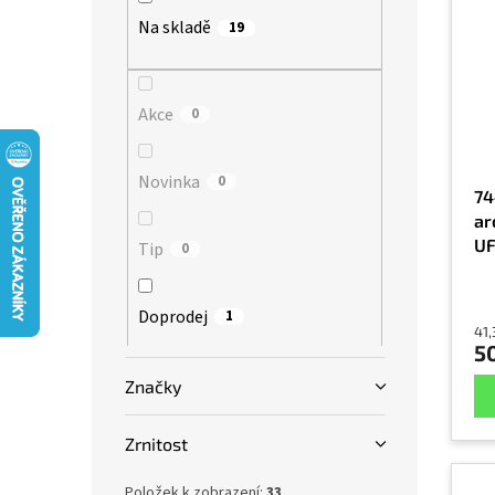
p
p
p
Na skladě
19
i
r
a
s
o
n
p
d
e
r
Akce
u
0
l
o
k
d
t
Novinka
0
u
ů
74
k
ar
t
UF
Tip
0
ů
(0
Doprodej
1
41,
5
Značky
Zrnitost
Položek k zobrazení:
33