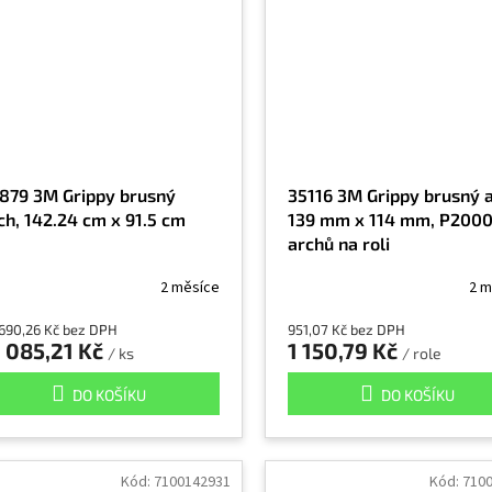
879 3M Grippy brusný
35116 3M Grippy brusný a
ch, 142.24 cm x 91.5 cm
139 mm x 114 mm, P2000
archů na roli
2 měsíce
2 m
690,26 Kč bez DPH
951,07 Kč bez DPH
1 085,21 Kč
1 150,79 Kč
/ ks
/ role
DO KOŠÍKU
DO KOŠÍKU
Kód:
7100142931
Kód:
710