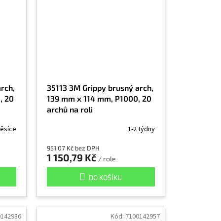
rch,
35113 3M Grippy brusný arch,
, 20
139 mm x 114 mm, P1000, 20
archů na roli
ěsíce
1-2 týdny
951,07 Kč bez DPH
1 150,79 Kč
/ role
DO KOŠÍKU
0142936
Kód:
7100142957