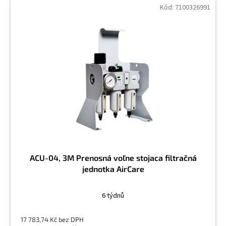
ý
Kód:
7100326991
p
i
s
p
r
o
d
u
k
t
ů
ACU-04, 3M Prenosná voľne stojaca filtračná
jednotka AirCare
6 týdnů
17 783,74 Kč bez DPH