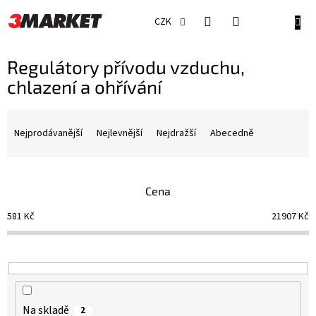
Přejít
na
NÁKU
CZK
obsah
KOŠÍ
Regulátory přívodu vzduchu,
chlazení a ohřívání
Ř
a
Nejprodávanější
Nejlevnější
Nejdražší
Abecedně
z
e
n
Cena
í
p
581
Kč
21907
Kč
r
o
d
u
k
t
Na skladě
2