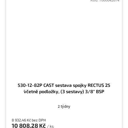
Kód:
7000042674
530-12-82P CAST sestava spojky RECTUS ´25
´včetně podložky, (3 sestavy) 3/8" BSP
2 týdny
8 932,46 Kč bez DPH
10 808,28 Kč
/ ks