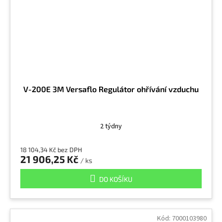
V-200E 3M Versaflo Regulátor ohřívání vzduchu
2 týdny
18 104,34 Kč bez DPH
21 906,25 Kč
/ ks
DO KOŠÍKU
Kód:
7000103980