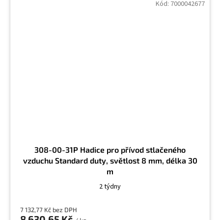
Kód:
7000042677
308-00-31P Hadice pro přívod stlačeného
vzduchu Standard duty, světlost 8 mm, délka 30
m
2 týdny
7 132,77 Kč bez DPH
8 630,65 Kč