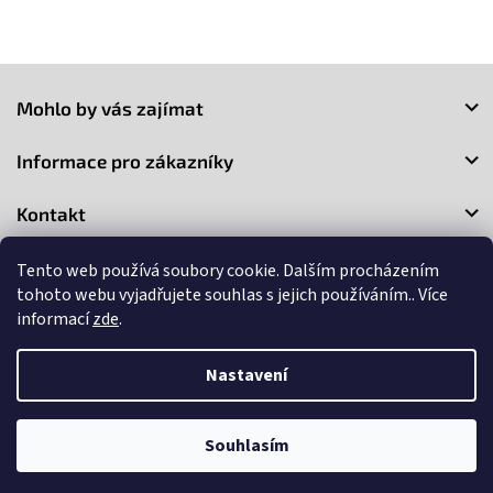
v
l
á
Z
d
a
á
Mohlo by vás zajímat
c
p
í
a
p
Informace pro zákazníky
t
r
í
v
Kontakt
k
y
v
Tento web používá soubory cookie. Dalším procházením
ý
tohoto webu vyjadřujete souhlas s jejich používáním.. Více
p
informací
zde
.
i
s
Copyright 2026
3Market
. Všechna práva vyhrazena.
Upravit
u
Nastavení
nastavení cookies
Vytvořil Shoptet
Souhlasím