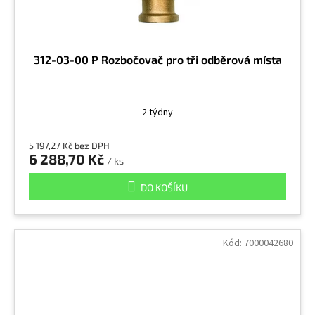
312-03-00 P Rozbočovač pro tři odběrová místa
2 týdny
5 197,27 Kč bez DPH
6 288,70 Kč
/ ks
DO KOŠÍKU
Kód:
7000042680