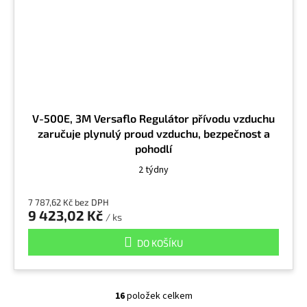
V-500E, 3M Versaflo Regulátor přívodu vzduchu
zaručuje plynulý proud vzduchu, bezpečnost a
pohodlí
2 týdny
7 787,62 Kč bez DPH
9 423,02 Kč
/ ks
DO KOŠÍKU
16
položek celkem
O