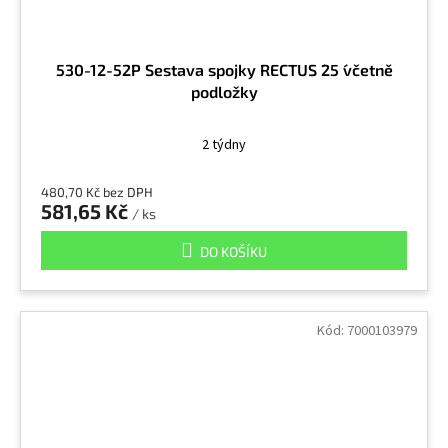
530-12-52P Sestava spojky RECTUS ´25 ´včetně
podložky
2 týdny
480,70 Kč bez DPH
581,65 Kč
/ ks
DO KOŠÍKU
Kód:
7000103979