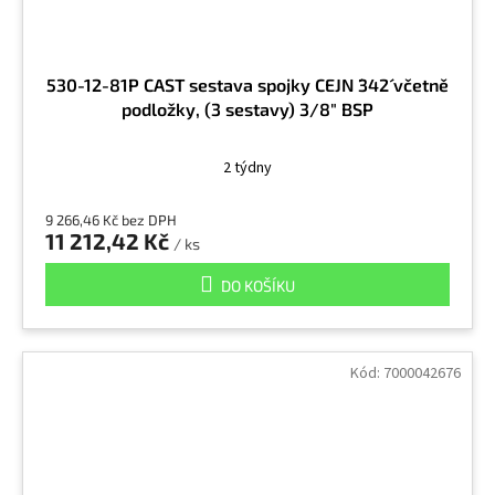
530-12-81P CAST sestava spojky CEJN ´342´ včetně
podložky, (3 sestavy) 3/8" BSP
2 týdny
9 266,46 Kč bez DPH
11 212,42 Kč
/ ks
DO KOŠÍKU
Kód:
7000042676