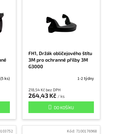
FH1, Držák obličejového štítu
nné
3M pro ochranné přilby 3M
G3000
m
(5 ks)
1-2 týdny
218,54 Kč bez DPH
264,43 Kč
/ ks
DO KOŠÍKU
0103752
Kód:
7100176968