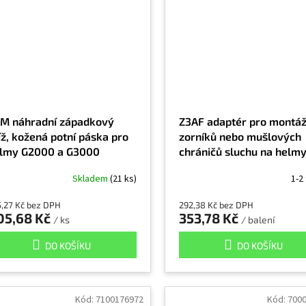
M náhradní západkový
Z3AF adaptér pro montá
íž, kožená potní páska pro
zorníků nebo mušlových
lmy G2000 a G3000
chráničů sluchu na helm
Versaflo a Speedglas
Skladem
(21 ks)
1-2
5,27 Kč bez DPH
292,38 Kč bez DPH
05,68 Kč
353,78 Kč
/ ks
/ balení
DO KOŠÍKU
DO KOŠÍKU
Kód:
7100176972
Kód:
700