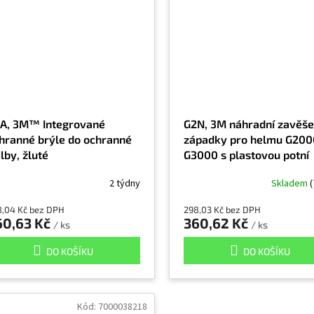
A, 3M™ Integrované
G2N, 3M náhradní zavěše
hranné brýle do ochranné
západky pro helmu G200
ilby, žluté
G3000 s plastovou potní
páskou
2 týdny
Skladem
(
8,04 Kč bez DPH
298,03 Kč bez DPH
60,63 Kč
360,62 Kč
/ ks
/ ks
DO KOŠÍKU
DO KOŠÍKU
Kód:
7000038218