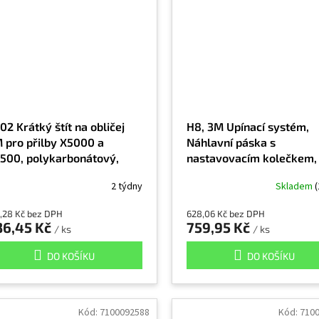
02 Krátký štít na obličej
H8, 3M Upínací systém,
 pro přilby X5000 a
Náhlavní páska s
500, polykarbonátový,
nastavovacím kolečkem,
avý
82501-00000CP
2 týdny
Skladem
(
,28 Kč bez DPH
628,06 Kč bez DPH
36,45 Kč
759,95 Kč
/ ks
/ ks
DO KOŠÍKU
DO KOŠÍKU
Kód:
7100092588
Kód:
710