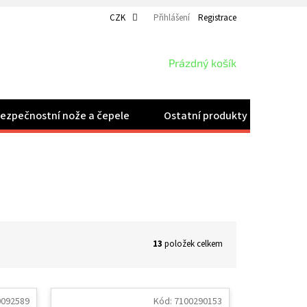
CZK
Přihlášení
Registrace
NÁKUPNÍ
Prázdný košík
KOŠÍK
ezpečnostní nože a čepele
Ostatní produkty
Velk
13
položek celkem
0092589
Kód:
7100290153