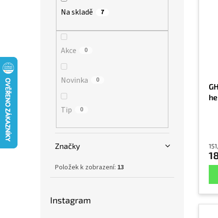
p
p
p
Na skladě
7
i
r
a
s
o
n
p
d
e
r
Akce
u
0
l
o
k
d
t
Novinka
0
u
ů
GH
k
he
t
Tip
0
ů
Značky
151
1
Položek k zobrazení:
13
Instagram