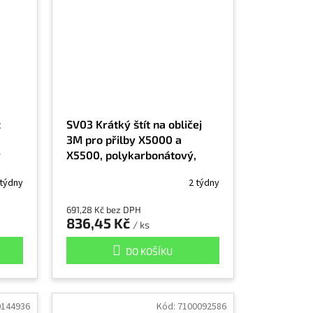
ž
SV03 Krátký štít na obličej
3M pro přilby X5000 a
y
X5500, polykarbonátový,
žlutý
 týdny
2 týdny
691,28 Kč bez DPH
836,45 Kč
/ ks
DO KOŠÍKU
0144936
Kód:
7100092586