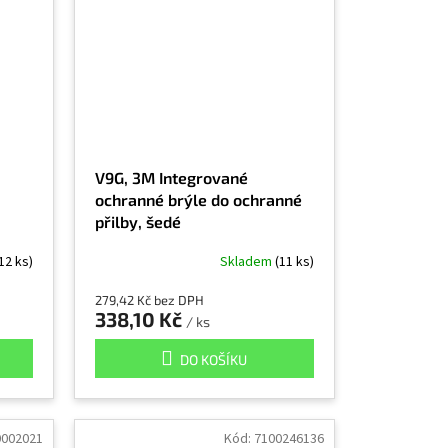
V9G, 3M Integrované
ochranné brýle do ochranné
přilby, šedé
12 ks)
Skladem
(11 ks)
279,42 Kč bez DPH
338,10 Kč
/ ks
DO KOŠÍKU
0002021
Kód:
7100246136