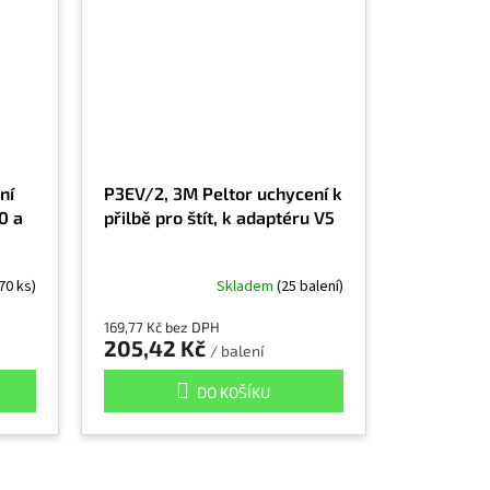
ní
P3EV/2, 3M Peltor uchycení k
0 a
přilbě pro štít, k adaptéru V5
70 ks)
Skladem
(25 balení)
169,77 Kč bez DPH
205,42 Kč
/ balení
DO KOŠÍKU