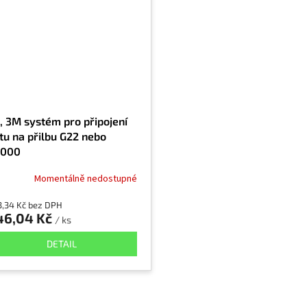
, 3M systém pro připojení
ítu na přilbu G22 nebo
3000
Momentálně nedostupné
3,34 Kč bez DPH
46,04 Kč
/ ks
DETAIL
O