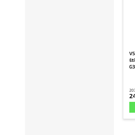
V5
št
G
20
2