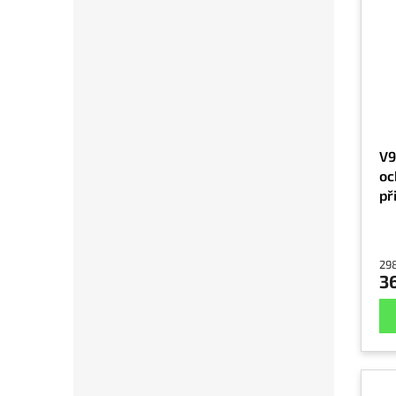
V9
oc
př
29
3