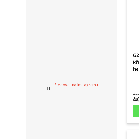
G2
kř
he
Sledovat na Instagramu
33
4