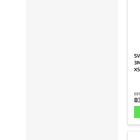
SV
3M
X5
tm
691
8