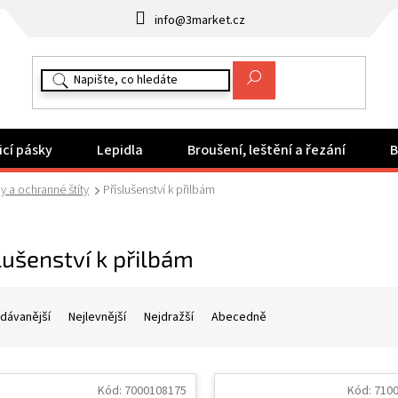
info@3market.cz
icí pásky
Lepidla
Broušení, leštění a řezání
B
y a ochranné štíty
Příslušenství k přilbám
lušenství k přilbám
dávanější
Nejlevnější
Nejdražší
Abecedně
Kód:
7000108175
Kód:
710