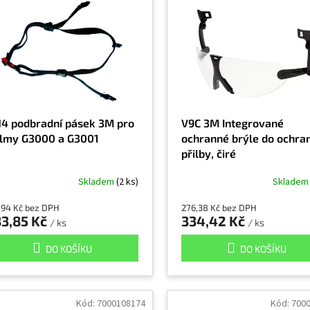
4 podbradní pásek 3M pro
V9C 3M Integrované
lmy G3000 a G3001
ochranné brýle do ochra
přilby, čiré
Skladem
(2 ks)
Sklade
,94 Kč bez DPH
276,38 Kč bez DPH
83,85 Kč
334,42 Kč
/ ks
/ ks
DO KOŠÍKU
DO KOŠÍKU
Kód:
7000108174
Kód:
700