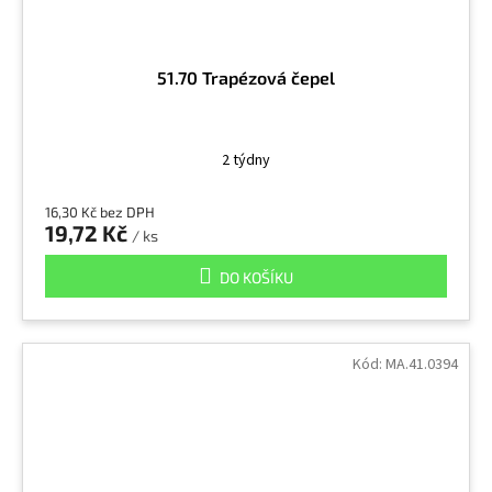
51.70 Trapézová čepel
2 týdny
16,30 Kč bez DPH
19,72 Kč
/ ks
DO KOŠÍKU
Kód:
MA.41.0394