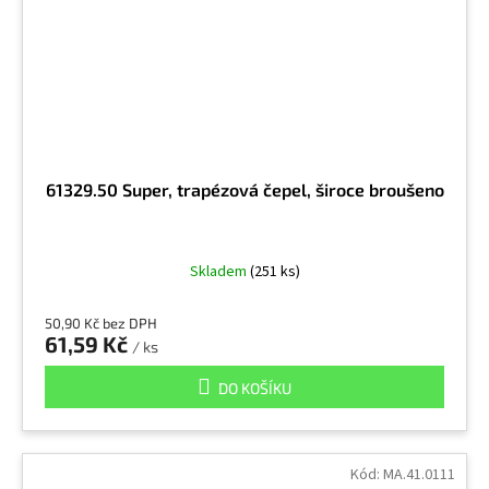
61329.50 Super, trapézová čepel, široce broušeno
Skladem
(251 ks)
50,90 Kč bez DPH
61,59 Kč
/ ks
DO KOŠÍKU
Kód:
MA.41.0111