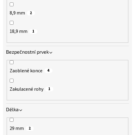
8,9 mm
2
18,9 mm
1
Bezpečnostní prvek
Zaoblené konce
4
Zakulacené rohy
1
Délka
29 mm
2