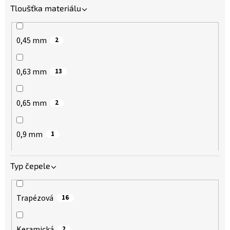
Tloušťka materiálu
0,45 mm
2
0,63 mm
13
0,65 mm
2
0,9 mm
1
Typ čepele
Trapézová
16
Keramická
2