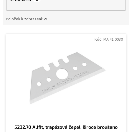
Položek k zobrazení:
21
V
ý
Kód:
MA.41.0030
p
i
s
p
r
o
d
u
k
t
ů
5232.70 Allfit, trapézová čepel, široce broušeno