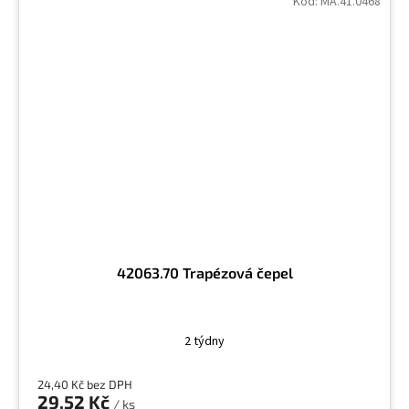
Kód:
MA.41.0468
42063.70 Trapézová čepel
2 týdny
24,40 Kč bez DPH
29,52 Kč
/ ks