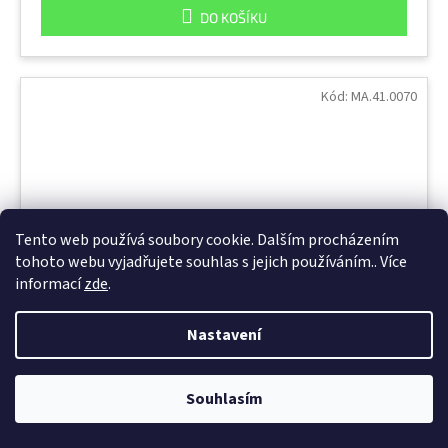
DO KOŠÍKU
Kód:
MA.41.0070
Tento web používá soubory cookie. Dalším procházením
tohoto webu vyjadřujete souhlas s jejich používáním.. Více
informací
zde
.
Nastavení
61.70 Super, trapézová čepel
Souhlasím