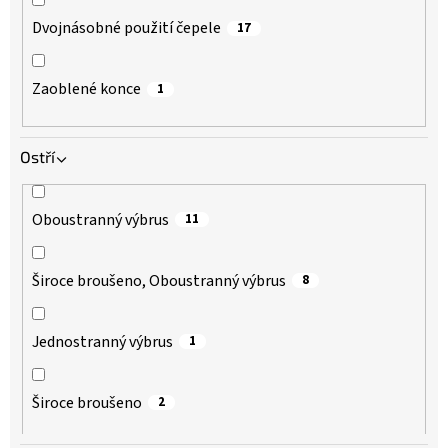
Dvojnásobné použití čepele
17
Zaoblené konce
1
Ostří
Oboustranný výbrus
11
Široce broušeno, Oboustranný výbrus
8
Jednostranný výbrus
1
Široce broušeno
2