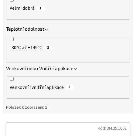
Velmi dobrá
1
Teplotní odolnost
-30°C až +149°C
1
Venkovní nebo Vnitřní aplikace
Venkovní i vnitřní aplikace
1
Položek k zobrazení:
1
V
ý
Kód:
3M.35.1062
p