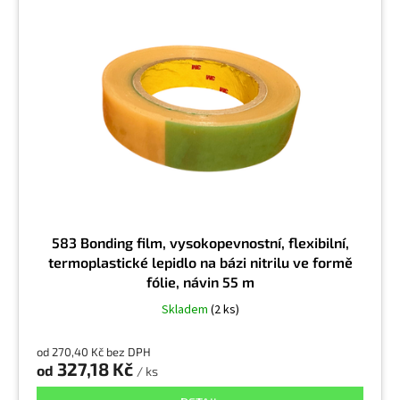
i
s
p
r
o
d
u
k
t
ů
583 Bonding film, vysokopevnostní, flexibilní,
termoplastické lepidlo na bázi nitrilu ve formě
fólie, návin 55 m
Skladem
(2 ks)
od 270,40 Kč bez DPH
327,18 Kč
od
/ ks