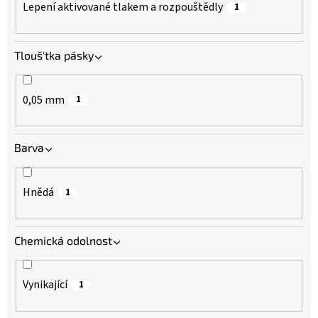
Lepení aktivované tlakem a rozpouštědly
1
Tlouš'tka pásky
0,05 mm
1
Barva
Hnědá
1
Chemická odolnost
Vynikající
1