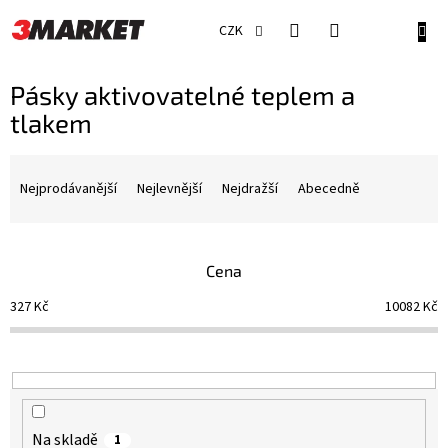
Přejít
na
NÁKU
CZK
obsah
KOŠÍ
Pásky aktivovatelné teplem a
tlakem
Ř
a
Nejprodávanější
Nejlevnější
Nejdražší
Abecedně
z
e
n
Cena
í
p
327
Kč
10082
Kč
r
o
d
u
k
t
Na skladě
1