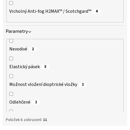
Vrcholný Anti-fog H2MAX™ / Scotchgard™
4
Parametry
Nevodivé
2
Elastický pásek
5
Možnost vložení dioptrické vložky
2
Odlehčené
1
Přes dioptrické brýle
Položek k zobrazení:
11
2