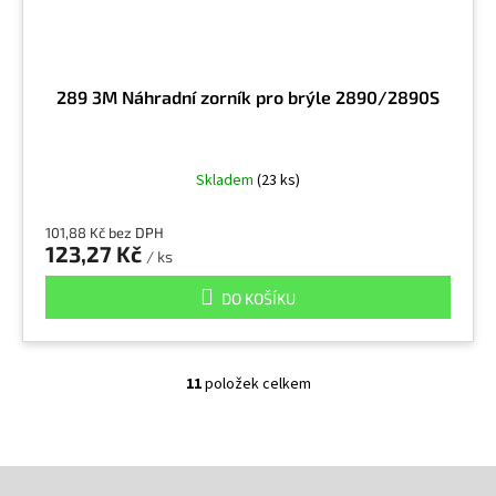
289 3M Náhradní zorník pro brýle 2890/2890S
Skladem
(23 ks)
101,88 Kč bez DPH
123,27 Kč
/ ks
DO KOŠÍKU
11
položek celkem
O
v
l
á
Z
d