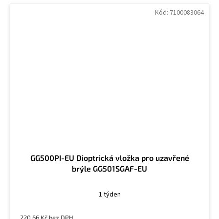
Kód:
7100083064
GG500PI-EU Dioptrická vložka pro uzavřené
brýle GG501SGAF-EU
1 týden
220,66 Kč bez DPH