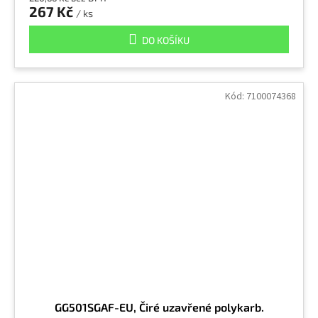
267 Kč
/ ks
DO KOŠÍKU
Kód:
7100074368
GG501SGAF-EU, Čiré uzavřené polykarb.