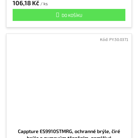
106,18 Kč
/ ks
DO KOŠÍKU
Kód:
PY.50.0371
Cappture ES9910STMRG, ochranné brýle, čiré
brýle s gumovým těsněním, nemlživé