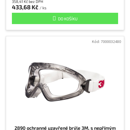
358,41 Kč bez DPH
433,68 Kč
/ ks
DO KOŠÍKU
Kód:
7000032480
2890 ochranné uzavřené brýle 3M, s nepřímým