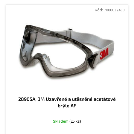
V
S těsněním
7
ý
Kód:
7000032483
p
i
s
p
r
o
d
u
k
t
ů
2890SA, 3M Uzavřené a utěsněné acetátové
brýle AF
Skladem
(25 ks)