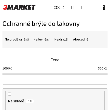
Přejít
na
NÁKU
CZK
obsah
KOŠÍ
Ochranné brýle do lakovny
Ř
a
Nejprodávanější
Nejlevnější
Nejdražší
Abecedně
z
e
n
Cena
í
p
106
Kč
550
Kč
r
o
d
u
k
t
Na skladě
10
ů