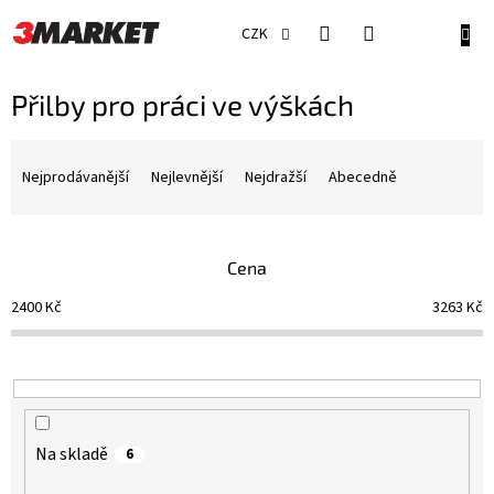
Přejít
na
NÁKU
CZK
obsah
KOŠÍ
Přilby pro práci ve výškách
Ř
a
Nejprodávanější
Nejlevnější
Nejdražší
Abecedně
z
e
n
Cena
í
p
2400
Kč
3263
Kč
r
o
d
u
k
t
Na skladě
6
ů