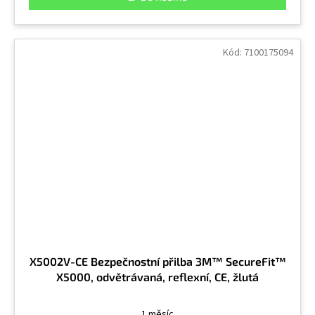
Kód:
7100175094
X5002V-CE Bezpečnostní přilba 3M™ SecureFit™
X5000, odvětrávaná, reflexní, CE, žlutá
1 měsíc