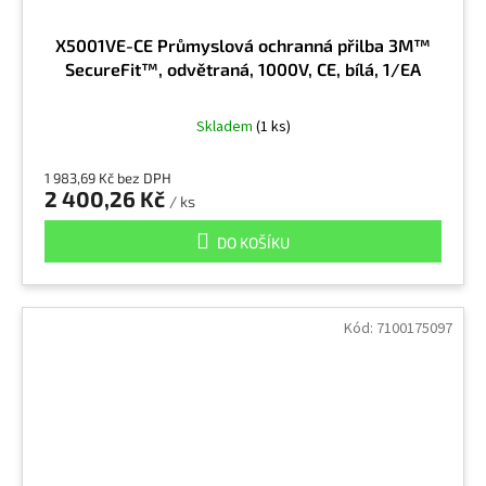
X5001VE-CE Průmyslová ochranná přilba 3M™
SecureFit™, odvětraná, 1000V, CE, bílá, 1/EA
Skladem
(1 ks)
1 983,69 Kč bez DPH
2 400,26 Kč
/ ks
DO KOŠÍKU
Kód:
7100175097