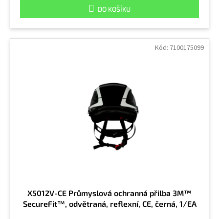
DO KOŠÍKU
Kód:
7100175099
X5012V-CE Průmyslová ochranná přilba 3M™
SecureFit™, odvětraná, reflexní, CE, černá, 1/EA