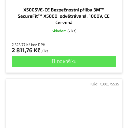
X5005VE-CE Bezpečnostní přilba 3M™
SecureFit™ X5000, odvětrávaná, 1000V, CE,
červená
Skladem
(2 ks)
2 323,77 Kč bez DPH
2 811,76 Kč
/ ks
DO KOŠÍKU
Kód:
7100175535