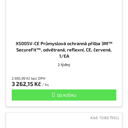
X5005V-CE Průmyslová ochranná přilba 3M™
SecureFit™, odvětraná, reflexní, CE, červená,
1/EA
2 týdny
2 695,99 Kč bez DPH
3 262,15 Kč
/ ks
DO KOŠÍKU
Kód:
7100175511