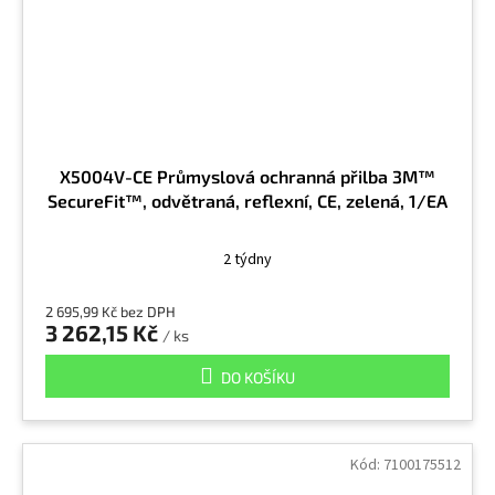
X5004V-CE Průmyslová ochranná přilba 3M™
SecureFit™, odvětraná, reflexní, CE, zelená, 1/EA
2 týdny
2 695,99 Kč bez DPH
3 262,15 Kč
/ ks
DO KOŠÍKU
Kód:
7100175512