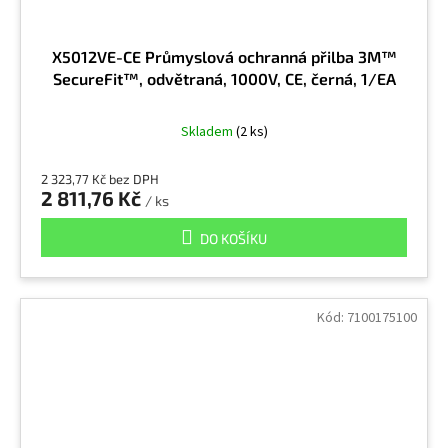
X5012VE-CE Průmyslová ochranná přilba 3M™
SecureFit™, odvětraná, 1000V, CE, černá, 1/EA
Skladem
(2 ks)
2 323,77 Kč bez DPH
2 811,76 Kč
/ ks
DO KOŠÍKU
Kód:
7100175100