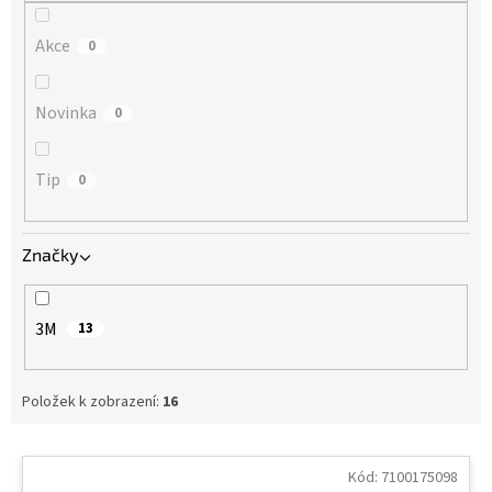
Akce
0
Novinka
0
Tip
0
Značky
3M
13
Položek k zobrazení:
16
V
ý
Kód:
7100175098