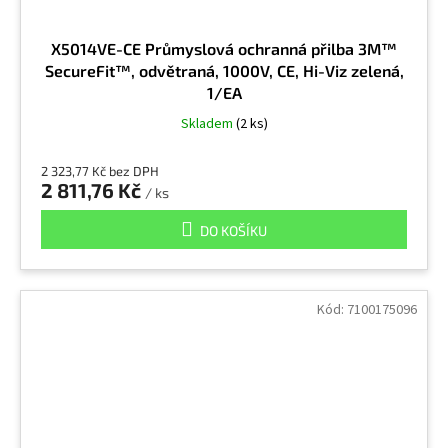
X5014VE-CE Průmyslová ochranná přilba 3M™
SecureFit™, odvětraná, 1000V, CE, Hi-Viz zelená,
1/EA
Skladem
(2 ks)
2 323,77 Kč bez DPH
2 811,76 Kč
/ ks
DO KOŠÍKU
Kód:
7100175096