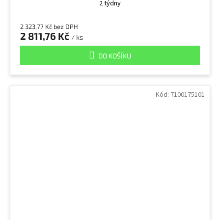
2 týdny
2 323,77 Kč bez DPH
2 811,76 Kč
/ ks
DO KOŠÍKU
Kód:
7100175101