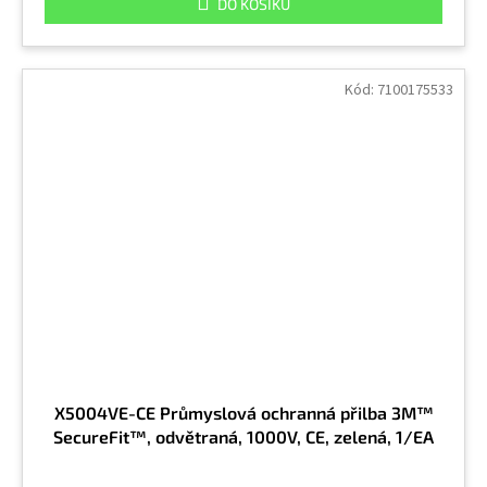
DO KOŠÍKU
Kód:
7100175533
X5004VE-CE Průmyslová ochranná přilba 3M™
SecureFit™, odvětraná, 1000V, CE, zelená, 1/EA