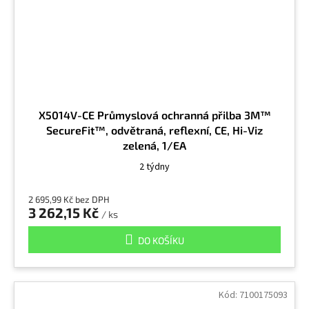
X5014V-CE Průmyslová ochranná přilba 3M™
SecureFit™, odvětraná, reflexní, CE, Hi-Viz
zelená, 1/EA
2 týdny
2 695,99 Kč bez DPH
3 262,15 Kč
/ ks
DO KOŠÍKU
Kód:
7100175093