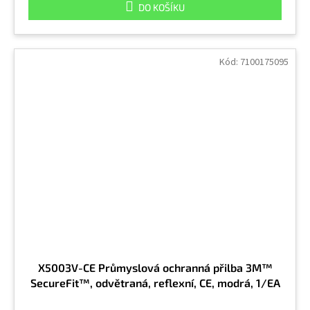
DO KOŠÍKU
Kód:
7100175095
X5003V-CE Průmyslová ochranná přilba 3M™
SecureFit™, odvětraná, reflexní, CE, modrá, 1/EA