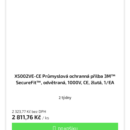
X5002VE-CE Průmyslová ochranná přilba 3M™
SecureFit™, odvětraná, 1000V, CE, žlutá, 1/EA
2 týdny
2 323,77 Kč bez DPH
2 811,76 Kč
/ ks
DO KOŠÍKU