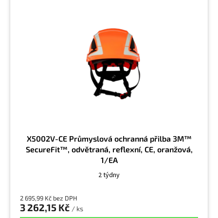
p
i
s
p
r
o
d
u
k
t
ů
X5002V-CE Průmyslová ochranná přilba 3M™
SecureFit™, odvětraná, reflexní, CE, oranžová,
1/EA
2 týdny
2 695,99 Kč bez DPH
3 262,15 Kč
/ ks