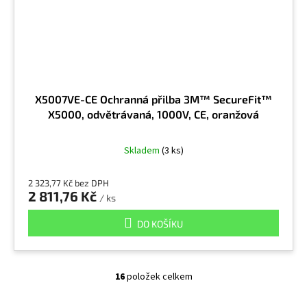
X5007VE-CE Ochranná přilba 3M™ SecureFit™
X5000, odvětrávaná, 1000V, CE, oranžová
Skladem
(3 ks)
2 323,77 Kč bez DPH
2 811,76 Kč
/ ks
DO KOŠÍKU
16
položek celkem
O
v