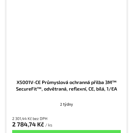
X5001V-CE Průmyslová ochranná přilba 3M™
SecureFit™, odvětraná, reflexní, CE, bílá, 1/EA
2 týdny
2 301,44 Kč bez DPH
2 784,74 Kč
/ ks