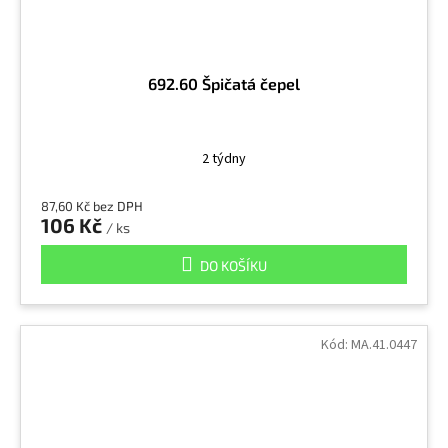
692.60 Špičatá čepel
2 týdny
87,60 Kč bez DPH
106 Kč
/ ks
DO KOŠÍKU
Kód:
MA.41.0447