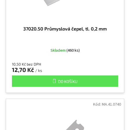
k
t
ů
37020.50 Průmyslová čepel, tl. 0,2 mm
Skladem
(460 ks)
10,50 Kč bez DPH
12,70 Kč
/ ks
DO KOŠÍKU
Kód:
MA.41.0740