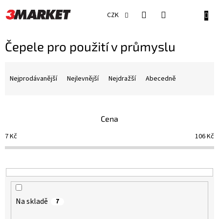
Přejít
na
NÁKU
CZK
obsah
KOŠÍ
Čepele pro použití v průmyslu
Ř
a
Nejprodávanější
Nejlevnější
Nejdražší
Abecedně
z
e
n
Cena
í
p
7
Kč
106
Kč
r
o
d
u
k
t
Na skladě
7
ů