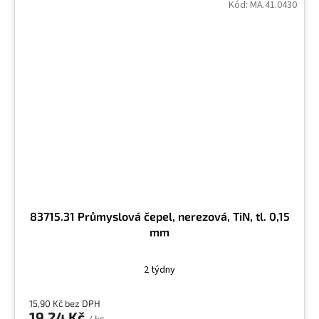
Kód:
MA.41.0430
83715.31 Průmyslová čepel, nerezová, TiN, tl. 0,15
mm
2 týdny
15,90 Kč bez DPH
19,24 Kč
/ ks