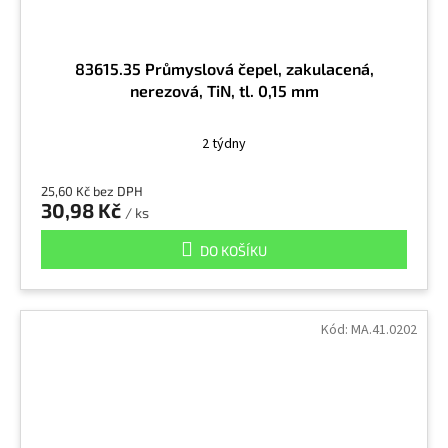
83615.35 Průmyslová čepel, zakulacená,
nerezová, TiN, tl. 0,15 mm
2 týdny
25,60 Kč bez DPH
30,98 Kč
/ ks
DO KOŠÍKU
Kód:
MA.41.0202