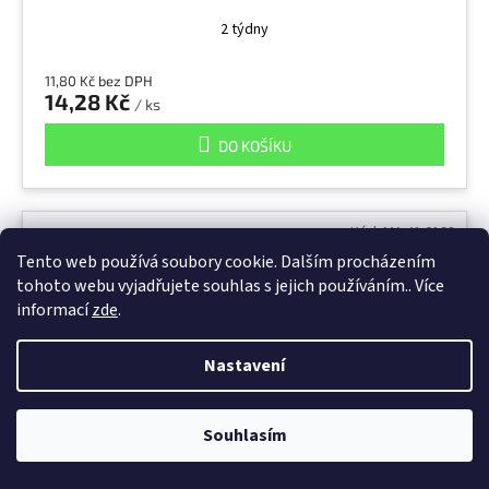
2 týdny
11,80 Kč bez DPH
14,28 Kč
/ ks
DO KOŠÍKU
Kód:
MA.41.0193
Tento web používá soubory cookie. Dalším procházením
tohoto webu vyjadřujete souhlas s jejich používáním.. Více
informací
zde
.
Nastavení
Souhlasím