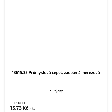
13615.35 Průmyslová čepel, zaoblená, nerezová
2-3 týdny
13 Kč bez DPH
15,73 Kč
/ ks