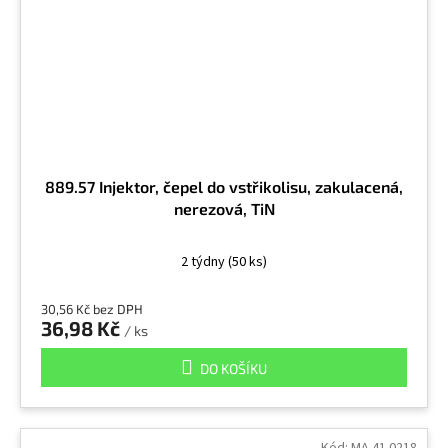
889.57 Injektor, čepel do vstřikolisu, zakulacená,
nerezová, TiN
2 týdny
(50 ks)
30,56 Kč bez DPH
36,98 Kč
/ ks
DO KOŠÍKU
Kód:
MA.41.0218