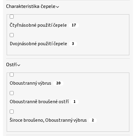
57 mm
1
Charakteristika čepele
59 mm
1
Čtyřnásobné použití čepele
17
Dvojnásobné použití čepele
3
Ostří
Oboustranný výbrus
20
Oboustranně broušené ostří
1
Široce broušeno, Oboustranný výbrus
2