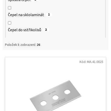
Čepel na sklolaminát
1
Čepel do vstřikolisů
2
Položek k zobrazení:
26
V
ý
Kód:
MA.41.0025
p
i
s
p
r
o
d
u