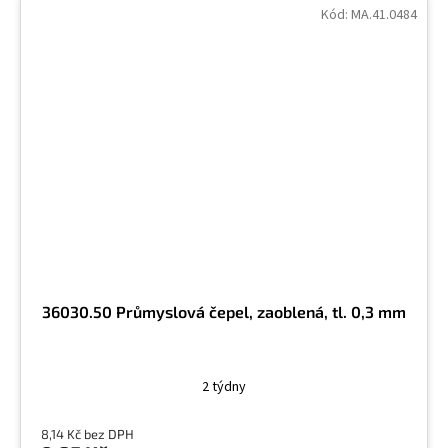
Kód:
MA.41.0484
36030.50 Průmyslová čepel, zaoblená, tl. 0,3 mm
2 týdny
8,14 Kč bez DPH