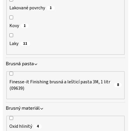
Lakované povrchy
1
Kovy
1
Laky
11
Brusná pasta
Finesse-it Finishing brusná a lešticí pasta 3M, 1 litr
8
(09639)
Brusný materiál
Oxid hlinitý
4