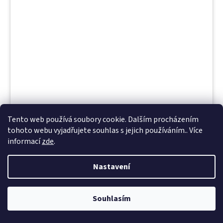
Tento web používá soubory cookie. Dalším procházením
tohoto webu vyjadřujete souhlas s jejich používáním.. Více
informací
zde
.
34120 bílý beránek na malou leštičku, 130mm,
hrubá zrnitost, balení 2 ks
Nastavení
Skladem
(1 ks)
Souhlasím
857,36 Kč bez DPH
1 037,41 Kč
/ ks