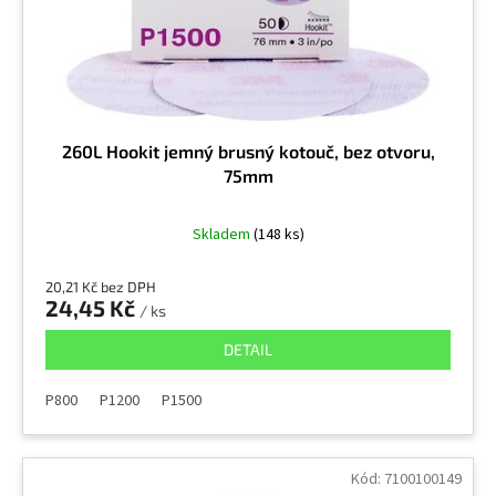
u
k
t
ů
260L Hookit jemný brusný kotouč, bez otvoru,
75mm
Skladem
(148 ks)
20,21 Kč bez DPH
24,45 Kč
/ ks
DETAIL
P800
P1200
P1500
Kód:
7100100149