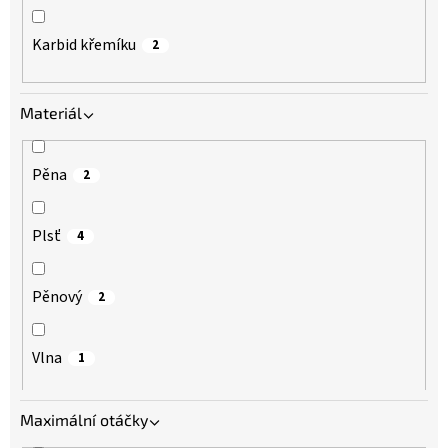
Karbid křemíku
2
Materiál
Pěna
2
Plsť
4
Pěnový
2
Vlna
1
Maximální otáčky