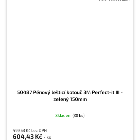
50487 Pěnový lešticí kotouč 3M Perfect-it III -
zelený 150mm
Skladem
(38 ks)
499,53 Kč bez DPH
604,43 Kč
/ ks