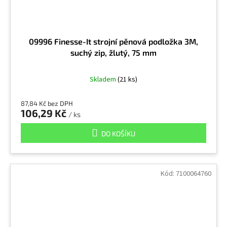
09996 Finesse-It strojní pěnová podložka 3M,
suchý zip, žlutý, 75 mm
Skladem
(21 ks)
87,84 Kč bez DPH
106,29 Kč
/ ks
DO KOŠÍKU
Kód:
7100064760