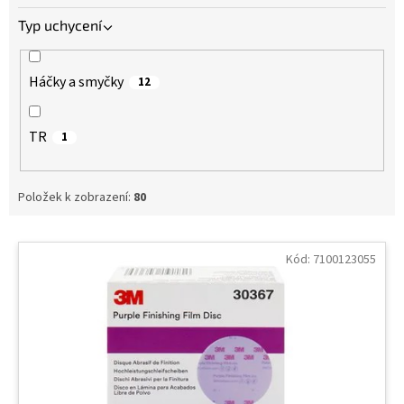
Typ uchycení
Háčky a smyčky
12
TR
1
Položek k zobrazení:
80
V
ý
Kód:
7100123055
p
i
s
p
r
o
d