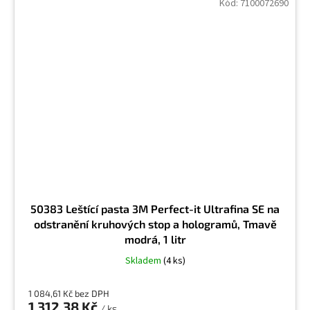
Kód:
7100072690
50383 Leštící pasta 3M Perfect-it Ultrafina SE na
odstranění kruhových stop a hologramů, Tmavě
modrá, 1 litr
Skladem
(4 ks)
1 084,61 Kč bez DPH
1 312,38 Kč
/ ks