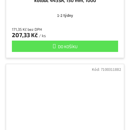
kotouč 443SA, 150 mm, 1000
1-2 týdny
171,35 Kč bez DPH
207,33 Kč
/ ks
DO KOŠÍKU
Kód:
7100311882