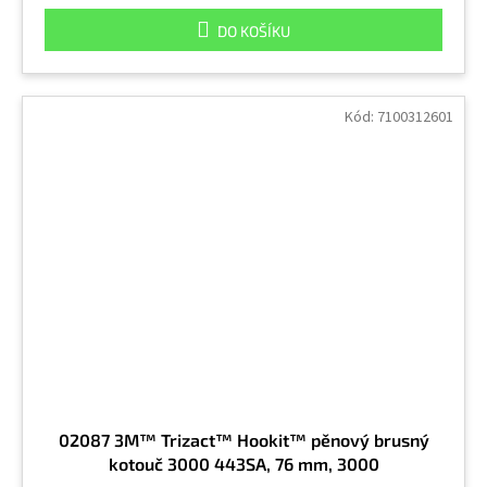
DO KOŠÍKU
Kód:
7100312601
02087 3M™ Trizact™ Hookit™ pěnový brusný
kotouč 3000 443SA, 76 mm, 3000