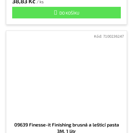
38,83 Kč
/ ks
DO KOŠÍKU
Kód:
7100236247
09639 Finesse-it Finishing brusná a lešticí pasta
3M, 1 litr