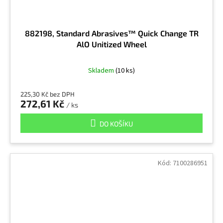
882198, Standard Abrasives™ Quick Change TR
AlO Unitized Wheel
Skladem
(10 ks)
225,30 Kč bez DPH
272,61 Kč
/ ks
DO KOŠÍKU
Kód:
7100286951