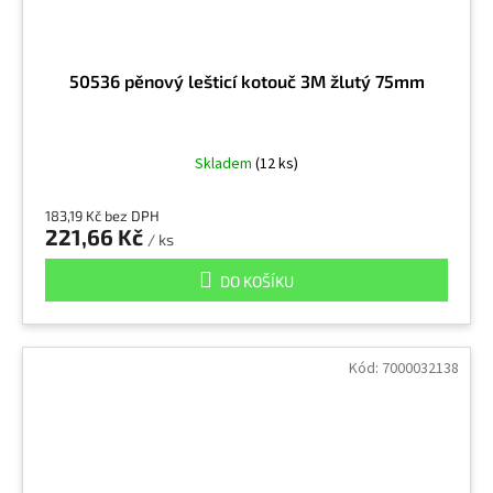
50536 pěnový lešticí kotouč 3M žlutý 75mm
Skladem
(12 ks)
183,19 Kč bez DPH
221,66 Kč
/ ks
DO KOŠÍKU
Kód:
7000032138