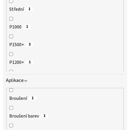
Střední
1
P1000
1
P1500+
3
P1200+
1
P800+
Aplikace
1
P1000+
3
Broušení
1
P1800+
1
Broušení barev
1