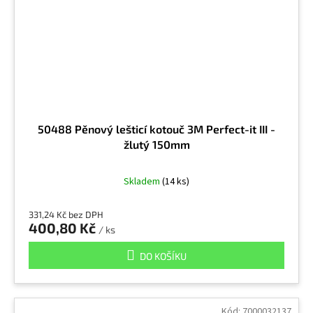
50488 Pěnový lešticí kotouč 3M Perfect-it III -
žlutý 150mm
Skladem
(14 ks)
331,24 Kč bez DPH
400,80 Kč
/ ks
DO KOŠÍKU
Kód:
7000032137