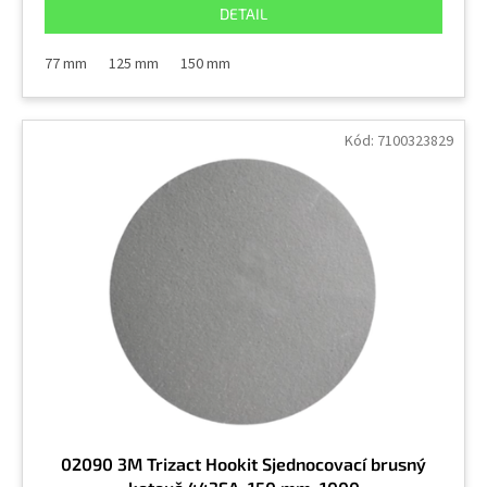
DETAIL
77 mm
125 mm
150 mm
Kód:
7100323829
02090 3M Trizact Hookit Sjednocovací brusný