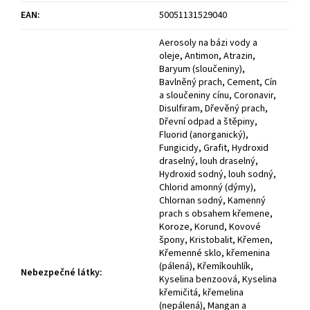
EAN
:
50051131529040
Aerosoly na bázi vody a
oleje, Antimon, Atrazin,
Baryum (sloučeniny),
Bavlněný prach, Cement, Cín
a sloučeniny cínu, Coronavir,
Disulfiram, Dřevěný prach,
Dřevní odpad a štěpiny,
Fluorid (anorganický),
Fungicidy, Grafit, Hydroxid
draselný, louh draselný,
Hydroxid sodný, louh sodný,
Chlorid amonný (dýmy),
Chlornan sodný, Kamenný
prach s obsahem křemene,
Koroze, Korund, Kovové
špony, Kristobalit, Křemen,
Křemenné sklo, křemenina
(pálená), Křemíkouhlík,
Nebezpečné látky
:
Kyselina benzoová, Kyselina
křemičitá, křemelina
(nepálená), Mangan a