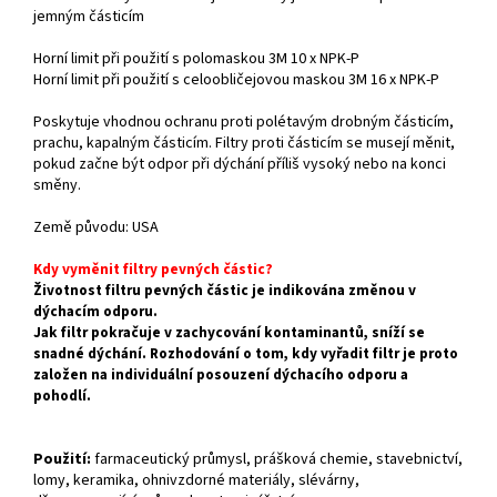
jemným částicím
Horní limit při použití s polomaskou 3M 10 x NPK-P
Horní limit při použití s celoobličejovou maskou 3M 16 x NPK-P
Poskytuje vhodnou ochranu proti polétavým drobným částicím,
prachu, kapalným částicím. Filtry proti částicím se musejí měnit,
pokud začne být odpor při dýchání příliš vysoký nebo na konci
směny.
Země původu: USA
Kdy vyměnit filtry pevných částic?
Životnost filtru pevných částic je indikována změnou v
dýchacím odporu.
Jak filtr pokračuje v zachycování kontaminantů, sníží se
snadné dýchání. Rozhodování o tom, kdy vyřadit filtr je proto
založen na individuální posouzení dýchacího odporu a
pohodlí.
Použití:
farmaceutický průmysl, prášková chemie, stavebnictví,
lomy, keramika, ohnivzdorné materiály, slévárny,