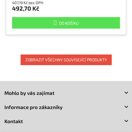
407,19 Kč bez DPH
492,70 Kč
DO KOŠÍKU
ZOBRAZIT VŠECHNY SOUVISEJÍCÍ PRODUKTY
Z
á
Mohlo by vás zajímat
p
a
Informace pro zákazníky
t
í
Kontakt