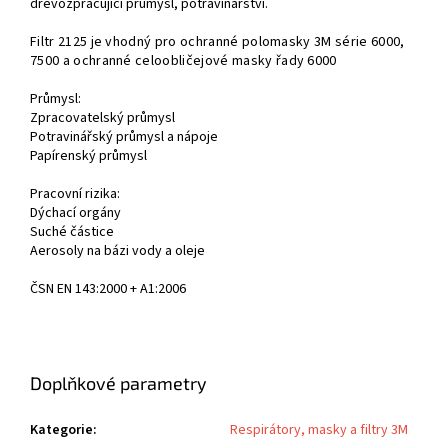
dřevozpracující průmysl, potravinářství.
Filtr 2125 je vhodný pro
ochranné polomasky 3M série 6000,
7500
a ochranné
celoobličejové masky řady 6000
Průmysl:
Zpracovatelský průmysl
Potravinářský průmysl a nápoje
Papírenský průmysl
Pracovní rizika:
Dýchací orgány
Suché částice
Aerosoly na bázi vody a oleje
ČSN EN 143:2000 + A1:2006
Doplňkové parametry
Kategorie
:
Respirátory, masky a filtry 3M