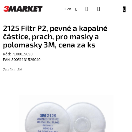
Přejít
na
NÁKU
CZK
obsah
KOŠÍ
2125 Filtr P2, pevné a kapalné
částice, prach, pro masky a
polomasky 3M, cena za ks
Kód:
7100015050
EAN: 50051131529040
Značka:
3M