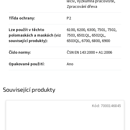
léčiv, Výzkumná pracoviště,
Zpracování dřeva
Třída ochrany
:
P2
Lze použít v těchto
6100, 6200, 6300, 7501, 7502,
polomaskách a maskách (viz
7503, 6501QL, 6502QL,
související produkty)
:
6503QL, 6700, 6800, 6900
Číslo normy
:
ČSN EN 143:2000 + A1:2006
Opakované použití
:
Ano
Související produkty
Kód:
7000146845