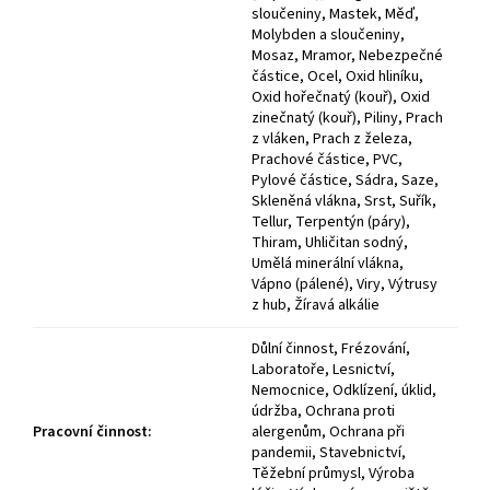
sloučeniny, Mastek, Měď,
Molybden a sloučeniny,
Mosaz, Mramor, Nebezpečné
částice, Ocel, Oxid hliníku,
Oxid hořečnatý (kouř), Oxid
zinečnatý (kouř), Piliny, Prach
z vláken, Prach z železa,
Prachové částice, PVC,
Pylové částice, Sádra, Saze,
Skleněná vlákna, Srst, Suřík,
Tellur, Terpentýn (páry),
Thiram, Uhličitan sodný,
Umělá minerální vlákna,
Vápno (pálené), Viry, Výtrusy
z hub, Žíravá alkálie
Důlní činnost, Frézování,
Laboratoře, Lesnictví,
Nemocnice, Odklízení, úklid,
údržba, Ochrana proti
Pracovní činnost
:
alergenům, Ochrana při
pandemii, Stavebnictví,
Těžební průmysl, Výroba