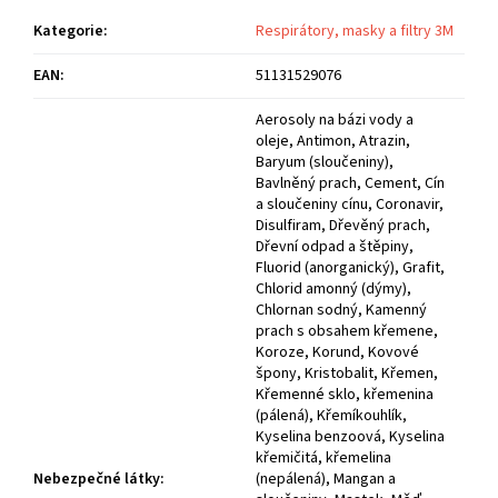
Kategorie
:
Respirátory, masky a filtry 3M
EAN
:
51131529076
Aerosoly na bázi vody a
oleje, Antimon, Atrazin,
Baryum (sloučeniny),
Bavlněný prach, Cement, Cín
a sloučeniny cínu, Coronavir,
Disulfiram, Dřevěný prach,
Dřevní odpad a štěpiny,
Fluorid (anorganický), Grafit,
Chlorid amonný (dýmy),
Chlornan sodný, Kamenný
prach s obsahem křemene,
Koroze, Korund, Kovové
špony, Kristobalit, Křemen,
Křemenné sklo, křemenina
(pálená), Křemíkouhlík,
Kyselina benzoová, Kyselina
křemičitá, křemelina
Nebezpečné látky
:
(nepálená), Mangan a