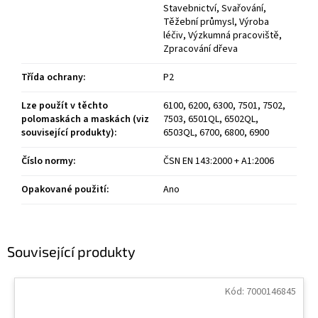
Stavebnictví, Svařování,
Těžební průmysl, Výroba
léčiv, Výzkumná pracoviště,
Zpracování dřeva
Třída ochrany
:
P2
Lze použít v těchto
6100, 6200, 6300, 7501, 7502,
polomaskách a maskách (viz
7503, 6501QL, 6502QL,
související produkty)
:
6503QL, 6700, 6800, 6900
Číslo normy
:
ČSN EN 143:2000 + A1:2006
Opakované použití
:
Ano
Související produkty
Kód:
7000146845