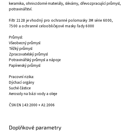
keramika, ohnivzdorné materiály, slévárny, dřevozpracující průmysl,
potravinářství.
Filtr 2128 je vhodný pro
ochranné polomasky 3M série 6000,
7500
a ochranné
celoobličejové masky řady 6000
Průmysl:
Všeobecný průmysl
Těžký průmysl
Zpracovatelský průmysl
Potravinářský průmysl a nápoje
Papírenský průmysl
Pracovní rizika:
Dýchací orgány
Suché částice
Aerosoly na bázi vody a oleje
ČSN EN 143:2000 + A1:2006
Doplňkové parametry