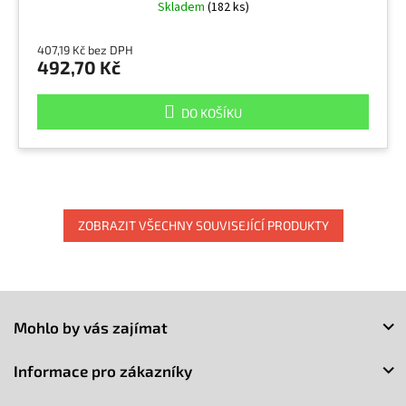
Skladem
(182 ks)
407,19 Kč bez DPH
492,70 Kč
DO KOŠÍKU
ZOBRAZIT VŠECHNY SOUVISEJÍCÍ PRODUKTY
Z
á
Mohlo by vás zajímat
p
a
Informace pro zákazníky
t
í