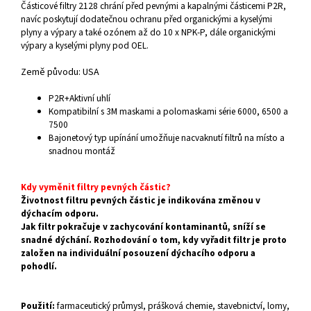
Částicové filtry 2128 chrání před pevnými a kapalnými částicemi P2R,
navíc poskytují dodatečnou ochranu před organickými a kyselými
plyny a výpary a také ozónem až do 10 x NPK-P, dále organickými
výpary a kyselými plyny pod OEL.
Země původu: USA
P2R+Aktivní uhlí
Kompatibilní s 3M maskami a polomaskami série 6000, 6500 a
7500
Bajonetový typ upínání umožňuje nacvaknutí filtrů na místo a
snadnou montáž
Kdy vyměnit filtry pevných částic?
Životnost filtru pevných částic je indikována změnou v
dýchacím odporu.
Jak filtr pokračuje v zachycování kontaminantů, sníží se
snadné dýchání. Rozhodování o tom, kdy vyřadit filtr je proto
založen na individuální posouzení dýchacího odporu a
pohodlí.
Použití:
farmaceutický průmysl, prášková chemie, stavebnictví, lomy,