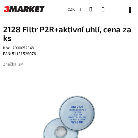
Přejít
na
NÁKU
CZK
obsah
KOŠÍ
2128 Filtr P2R+aktivní uhlí, cena za
ks
Kód:
7000052348
EAN: 51131529076
Značka:
3M