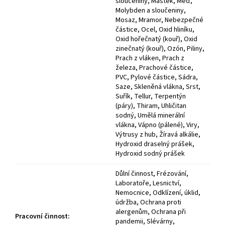
sloučeniny, Mastek, Měď,
Molybden a sloučeniny,
Mosaz, Mramor, Nebezpečné
částice, Ocel, Oxid hliníku,
Oxid hořečnatý (kouř), Oxid
zinečnatý (kouř), Ozón, Piliny,
Prach z vláken, Prach z
železa, Prachové částice,
PVC, Pylové částice, Sádra,
Saze, Skleněná vlákna, Srst,
Suřík, Tellur, Terpentýn
(páry), Thiram, Uhličitan
sodný, Umělá minerální
vlákna, Vápno (pálené), Viry,
Výtrusy z hub, Žíravá alkálie,
Hydroxid draselný prášek,
Hydroxid sodný prášek
Důlní činnost, Frézování,
Laboratoře, Lesnictví,
Nemocnice, Odklízení, úklid,
údržba, Ochrana proti
alergenům, Ochrana při
Pracovní činnost
:
pandemii, Slévárny,