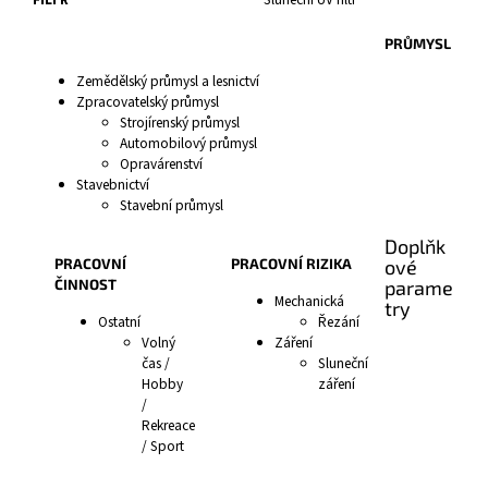
PRŮMYSL
Zemědělský průmysl a lesnictví
Zpracovatelský průmysl
Strojírenský průmysl
Automobilový průmysl
Opravárenství
Stavebnictví
Stavební průmysl
Doplňk
PRACOVNÍ
PRACOVNÍ RIZIKA
ové
ČINNOST
parame
Mechanická
try
Ostatní
Řezání
Volný
Záření
čas /
Sluneční
Hobby
záření
/
Rekreace
/ Sport