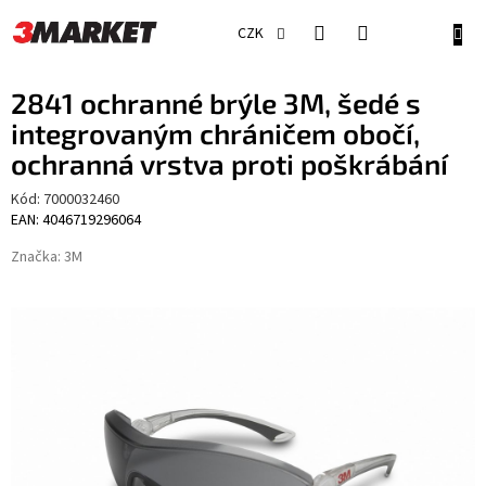
Přejít
na
NÁKU
CZK
obsah
KOŠÍ
2841 ochranné brýle 3M, šedé s
integrovaným chráničem obočí,
ochranná vrstva proti poškrábání
Kód:
7000032460
EAN: 4046719296064
Značka:
3M