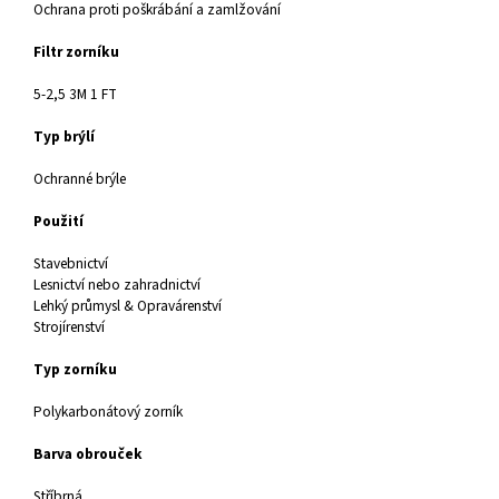
Ochrana proti poškrábání a zamlžování
Filtr zorníku
5-2,5 3M 1 FT
Typ brýlí
Ochranné brýle
Použití
Stavebnictví
Lesnictví nebo zahradnictví
Lehký průmysl & Opravárenství
Strojírenství
Typ zorníku
Polykarbonátový zorník
Barva obrouček
Stříbrná