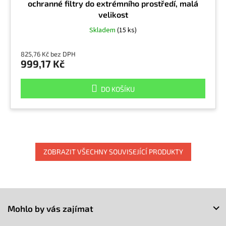
ochranné filtry do extrémního prostředí, malá
velikost
Skladem
(15 ks)
825,76 Kč bez DPH
999,17 Kč
DO KOŠÍKU
ZOBRAZIT VŠECHNY SOUVISEJÍCÍ PRODUKTY
Z
á
Mohlo by vás zajímat
p