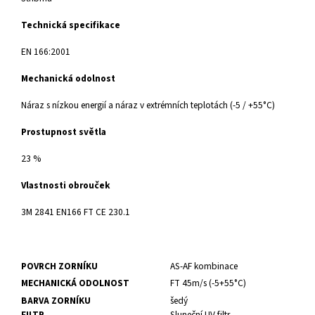
Technická specifikace
EN 166:2001
Mechanická odolnost
Náraz s nízkou energií a náraz v extrémních teplotách (-5 / +55°C)
Prostupnost světla
23 %
Vlastnosti obrouček
3M 2841 EN166 FT CE 230.1
POVRCH ZORNÍKU
AS-AF kombinace
MECHANICKÁ ODOLNOST
FT 45m/s (-5+55°C)
BARVA ZORNÍKU
šedý
FILTR
Sluneční UV filtr