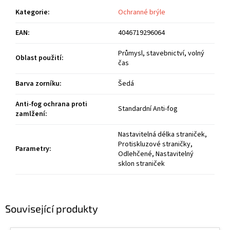
Kategorie
:
Ochranné brýle
EAN
:
4046719296064
Průmysl, stavebnictví, volný
Oblast použití
:
čas
Barva zorníku
:
Šedá
Anti-fog ochrana proti
Standardní Anti-fog
zamlžení
:
Nastavitelná délka straniček,
Protiskluzové straničky,
Parametry
:
Odlehčené, Nastavitelný
sklon straniček
Související produkty