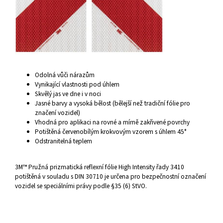
Odolná vůči nárazům
Vynikající vlastnosti pod úhlem
Skvělý jas ve dne i v noci
Jasné barvy a vysoká bělost (bělejší než tradiční fólie pro
značení vozidel)
Vhodná pro aplikaci na rovné a mírně zakřivené povrchy
Potištěná červenobílým krokvovým vzorem s úhlem 45°
Odstranitelná teplem
3M™ Pružná prizmatická reflexní fólie High Intensity řady 3410
potištěná v souladu s DIN 30710 je určena pro bezpečnostní označení
vozidel se speciálními právy podle §35 (6) StVO.