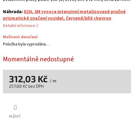
Náhrada:
823i, 3M vysoce intenzivní metalizované pružné
prizmatické značení vozidel, červené/bílé chevron
Detailní informace
Možnosti doručení
Položka byla vyprodána…
Momentálně nedostupné
312,03 Kč
/ m
257,88 Kč bez DPH
Měrná
cena:
HLÍDAT