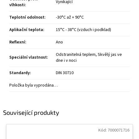
Vynikající
vlhkosti
:
Teplotní odolnost
:
-30°C až + 90°C
Aplikační teplota
:
15°C - 38°C (vzduch i podklad)
Reflexní
:
Ano
Odstranitelná teplem, Skvělý jas ve
Speciální vlastnost
:
dne i v noci
Standardy
:
DIN 30710
Položka byla vyprodána…
Související produkty
Kód:
7000071716