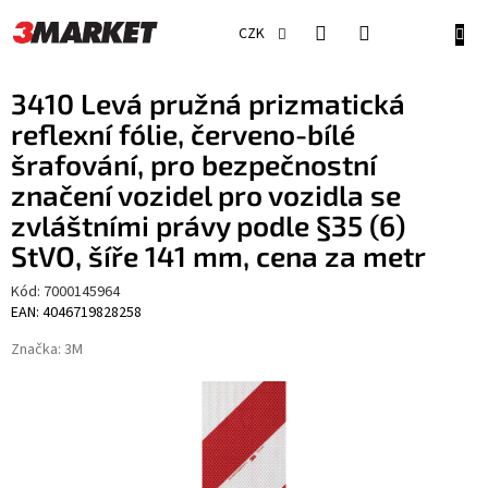
Přejít
na
NÁKU
CZK
obsah
KOŠÍ
3410 Levá pružná prizmatická
reflexní fólie, červeno-bílé
šrafování, pro bezpečnostní
značení vozidel pro vozidla se
zvláštními právy podle §35 (6)
StVO, šíře 141 mm, cena za metr
Kód:
7000145964
EAN: 4046719828258
Značka:
3M