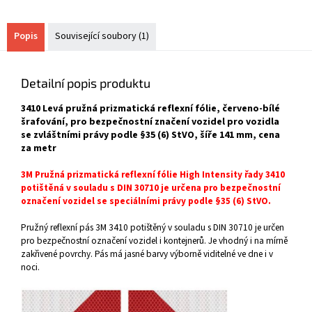
Popis
Související soubory (1)
Detailní popis produktu
3410 Levá pružná prizmatická reflexní fólie, červeno-bílé
šrafování, pro bezpečnostní značení vozidel pro vozidla
se zvláštními právy podle §35 (6) StVO, šíře 141 mm, cena
za metr
3M Pružná prizmatická reflexní fólie High Intensity řady 3410
potištěná v souladu s DIN 30710 je určena pro bezpečnostní
označení vozidel se speciálními právy podle §35 (6) StVO.
Pružný reflexní pás 3M 3410 potištěný v souladu s DIN 30710 je určen
pro bezpečnostní označení vozidel i kontejnerů. Je vhodný i na mírně
zakřivené povrchy. Pás má jasné barvy výborně viditelné ve dne i v
noci.