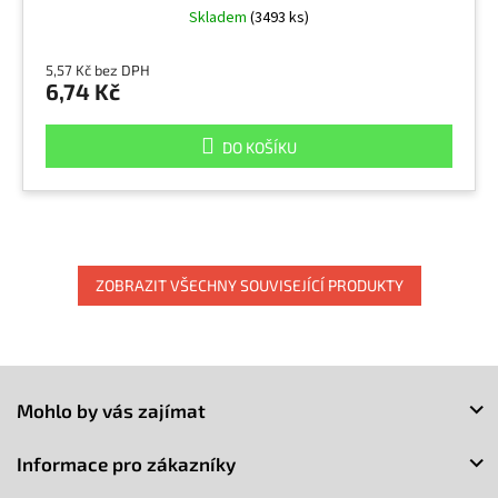
Skladem
(3493 ks)
5,57 Kč bez DPH
6,74 Kč
DO KOŠÍKU
ZOBRAZIT VŠECHNY SOUVISEJÍCÍ PRODUKTY
Z
á
Mohlo by vás zajímat
p
a
Informace pro zákazníky
t