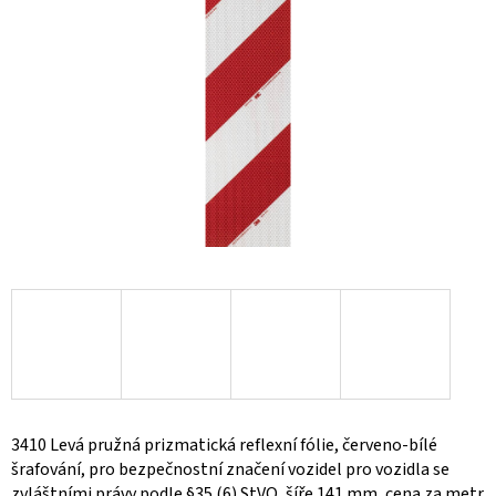
3410 Levá pružná prizmatická reflexní fólie, červeno-bílé
šrafování, pro bezpečnostní značení vozidel pro vozidla se
zvláštními právy podle §35 (6) StVO, šíře 141 mm, cena za metr