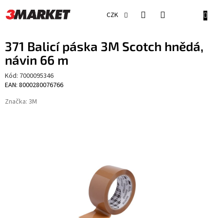
Přejít
na
NÁKU
CZK
obsah
KOŠÍ
371 Balicí páska 3M Scotch hnědá,
návin 66 m
Kód:
7000095346
EAN: 8000280076766
Značka:
3M