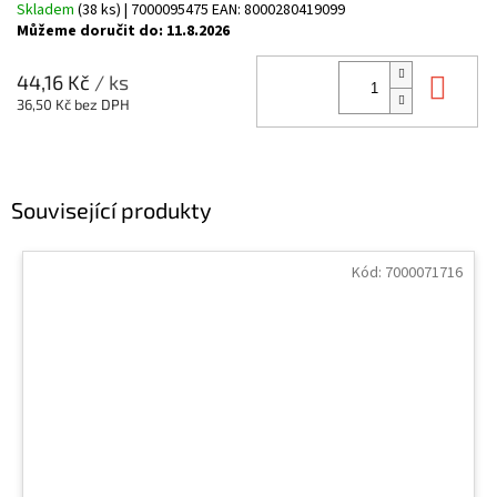
Skladem
(38 ks)
| 7000095475
EAN:
8000280419099
Můžeme doručit do:
11.8.2026
Do 
44,16 Kč
/ ks
36,50 Kč bez DPH
Související produkty
Kód:
7000071716