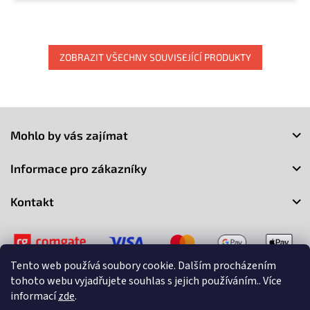
ZOBRAZIT VŠECHNY SOUVISEJÍCÍ PRODUKTY
Z
á
Mohlo by vás zajímat
p
a
Informace pro zákazníky
t
í
Kontakt
Tento web používá soubory cookie. Dalším procházením
tohoto webu vyjadřujete souhlas s jejich používáním.. Více
informací
zde
.
Copyright 2026
3Market
. Všechna práva vyhrazena.
Upravit