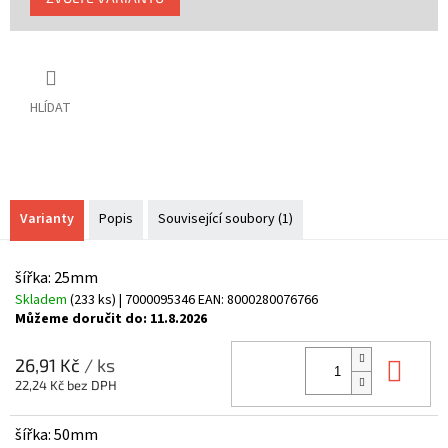
cena:
HLÍDAT
Varianty
Popis
Související soubory (1)
šířka: 25mm
Skladem
(233 ks)
| 7000095346
EAN:
8000280076766
Můžeme doručit do:
11.8.2026
Do 
26,91 Kč
/ ks
22,24 Kč bez DPH
šířka: 50mm