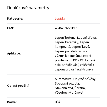
Doplňkové parametry
Kategorie
:
Lepidla
EAN
:
4046719253197
Lepení betonu, Lepení dřeva,
Lepení keramiky, Lepení
kompozitů, Lepení kovů,
Lepení panelů k rámu a
Aplikace
:
výztuh k panelům, Lepení
plastů mimo PP a PE, Lepení
skla, Utěsňování, zalévání a
zapouzdřování elektroniky
Automotive, Obytné přívěsy,
Speciální vozidla,
Oblast použití
:
Stavebnictví, Údržba,
Všeobecný průmysl
Barva
:
Bílá