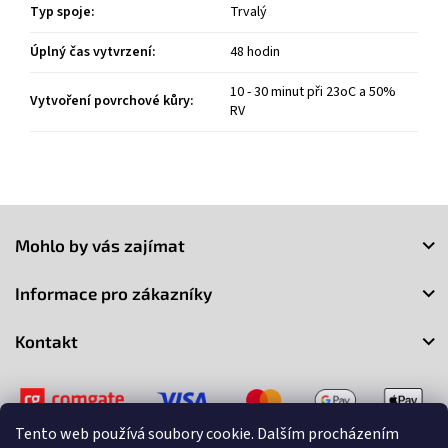
Typ spoje
:
Trvalý
Úplný čas vytvrzení
:
48 hodin
10 - 30 minut při 23oC a 50%
Vytvoření povrchové kůry
:
RV
Z
á
Mohlo by vás zajímat
p
a
Informace pro zákazníky
t
í
Kontakt
Tento web používá soubory cookie. Dalším procházením