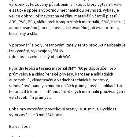
výrobek vytvrzovaný působením vlhkosti, který vytváří trvalé
elastické spoje s výbornou mechanickou pevností. Vykazuje
velice dobrou přilnavost na většinu materiálů včetně plastů (
ABS, PVC, PC ), vláknitých kompozitních materiálů, SMC, hliníku (
anodizovaného ), oceli, kovu ( i lakovaného ), dřeva, betonu,
keramiky a skla.
V porovnání s polyuretanovými tmely tento produkt neobsahuje
izokyanáty, vykazuje vyšší UV
odolnost a velmi nízký obsah VOC.
Hybridní lepící a těsnicí materiál 3M™ 760 je doporučen pro
průmyslové a chladírenské přívěsy, karoserie nákladních
automobilů, klimatizační a vzduchotechnické jednotky,
sendvičové panely a mnoho dalších průmyslových aplikací. Lze
ho použít k lepení a utěsňování různých materiálů používaných i
ve stavebním průmyslu.
Doba pro vytvoření povrchové vrstvy je 30 minut, Rychlost
vytvrzování je 3 mm/24 hodin.
Barva: šedá