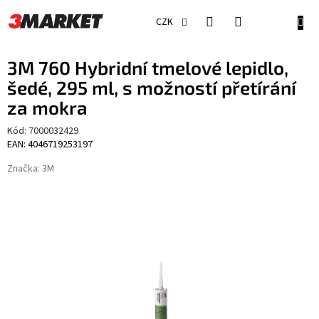
Přejít
na
NÁKU
CZK
obsah
KOŠÍ
3M 760 Hybridní tmelové lepidlo,
šedé, 295 ml, s možností přetírání
za mokra
Kód:
7000032429
EAN: 4046719253197
Značka:
3M