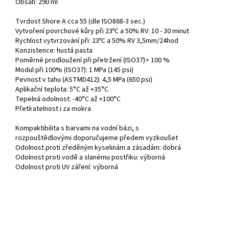
Obsah: 290 ml
Tvrdost Shore A cca 55 (dle ISO868-3 sec.)
Vytvoření povrchové kůry při 23ºC a 50% RV: 10 - 30 minut
Rychlost vytvrzování při: 23ºC a 50% RV 3,5mm/24hod
Konzistence: hustá pasta
Poměrné prodloužení při přetržení (ISO37)> 100 %
Modul při 100% (ISO37): 1 MPa (145 psi)
Pevnost v tahu (ASTMD412): 4,5 MPa (650 psi)
Aplikační teplota: 5°C až +35°C
Tepelná odolnost: -40°C až +100°C
Přetíratelnost i za mokra
Kompaktibilita s barvami na vodní bázi, s
rozpouštědlovými doporučujeme předem vyzkoušet
Odolnost proti zředěným kyselinám a zásadám: dobrá
Odolnost proti vodě a slanému postřiku: výborná
Odolnost proti UV záření: výborná