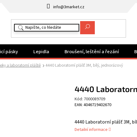
info@3market.cz
icí pásky
Lepidla
Broušení, leštění a řezání
B
ky a laboratorní pláště
4440 Laboratorní plášť 3M, bílý, jednorázový
4440 Laboratorní
Kód:
7000089709
EAN: 4046719402670
4440 Laboratorní plášť 3M, bí
Detailní informace