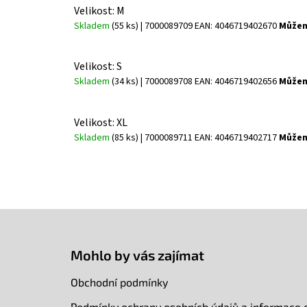
Velikost: M
Skladem
(55 ks)
| 7000089709
EAN:
4046719402670
Můžem
Velikost: S
Skladem
(34 ks)
| 7000089708
EAN:
4046719402656
Můžem
Velikost: XL
Skladem
(85 ks)
| 7000089711
EAN:
4046719402717
Můžem
Z
á
p
Mohlo by vás zajímat
a
t
Obchodní podmínky
í
Podmínky ochrany osobních údajů a informace 