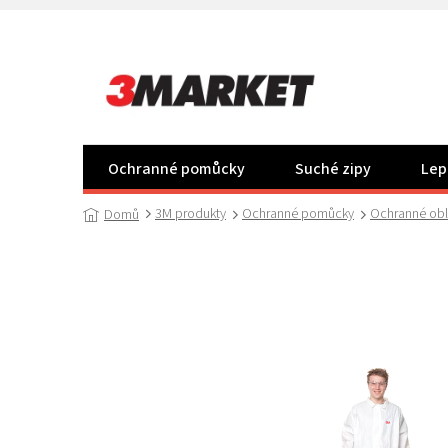
Přejít
na
obsah
Ochranné pomůcky
Suché zipy
Lep
3M produkty
Ochranné pomůcky
Ochranné oble
Domů