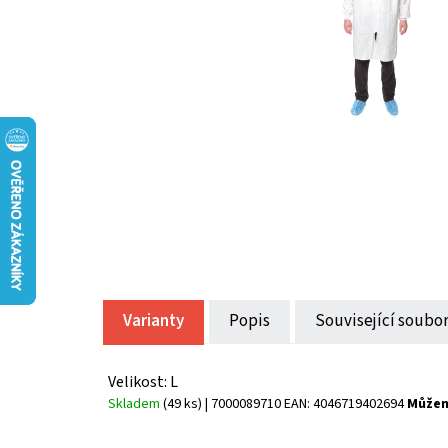
Varianty
Popis
Související soubor
Velikost: L
Skladem
(49 ks)
| 7000089710
EAN:
4046719402694
Můžem