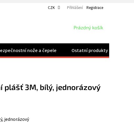
CZK
Přihlášení
Registrace
NÁKUPNÍ
Prázdný košík
KOŠÍK
ezpečnostní nože a čepele
Ostatní produkty
Velk
 plášť 3M, bílý, jednorázový
lý, jednorázový