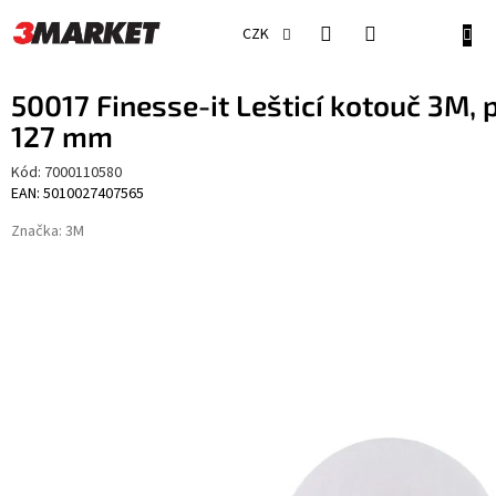
Přejít
na
NÁKU
CZK
obsah
KOŠÍ
50017 Finesse-it Lešticí kotouč 3M, p
127 mm
Kód:
7000110580
EAN: 5010027407565
Značka:
3M