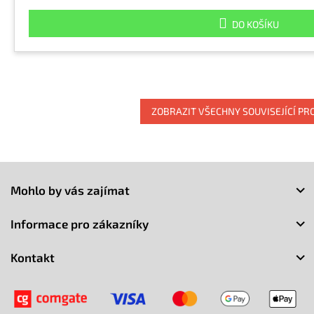
DO KOŠÍKU
ZOBRAZIT VŠECHNY SOUVISEJÍCÍ P
Z
á
Mohlo by vás zajímat
p
a
Informace pro zákazníky
t
í
Kontakt