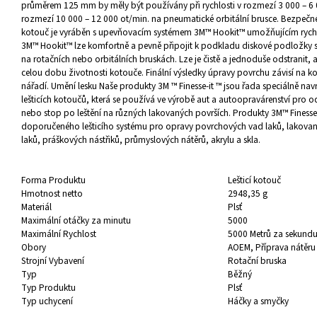
průměrem 125 mm by měly být používány při rychlosti v rozmezí 3 000 – 6 0
rozmezí 10 000 – 12 000 ot/min. na pneumatické orbitální brusce. Bezpečné p
kotouč je vyráběn s upevňovacím systémem 3M™ Hookit™ umožňujícím rychlé 
3M™ Hookit™ lze komfortně a pevně připojit k podkladu diskové podložky
na rotačních nebo orbitálních bruskách. Lze je čistě a jednoduše odstrani
celou dobu životnosti kotouče. Finální výsledky úpravy povrchu závisí na k
nářadí. Umění lesku Naše produkty 3M ™ Finesse-it ™ jsou řada speciálně navrže
lešticích kotoučů, která se používá ve výrobě aut a autoopravárenství pro 
nebo stop po leštění na různých lakovaných površích. Produkty 3M™ Finesse
doporučeného lešticího systému pro opravy povrchových vad laků, lakova
laků, práškových nástřiků, průmyslových nátěrů, akrylu a skla.
Forma Produktu
Lešticí kotouč
Hmotnost netto
2948,35 g
Materiál
Plsť
Maximální otáčky za minutu
5000
Maximální Rychlost
5000 Metrů za sekund
Obory
AOEM
, Příprava nátěru
Strojní Vybavení
Rotační bruska
Typ
Běžný
Typ Produktu
Plsť
Typ uchycení
Háčky a smyčky