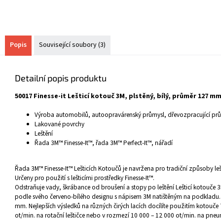
Popis
Související soubory (3)
Detailní popis produktu
50017 Finesse-it Lešticí kotouč 3M, plstěný, bílý, průměr 127 m
Výroba automobilů, autoopravárenský průmysl, dřevozpracující pr
Lakované povrchy
Leštění
Řada 3M™ Finesse-It™, řada 3M™ Perfect-It™, nářadí
Řada 3M™ Finesse-It™ Lešticích Kotoučů je navržena pro tradiční způsoby leš
Určeny pro použití s lešticími prostředky Finesse-It™.
Odstraňuje vady, škrábance od broušení a stopy po leštění Lešticí kotouče 3M
podle svého červeno-bílého designu s nápisem 3M natištěným na podkladu.
mm. Nejlepších výsledků na různých čirých lacích docílíte použitím kotouče 
ot/min. na rotační leštičce nebo v rozmezí 10 000 – 12 000 ot/min. na pneuma