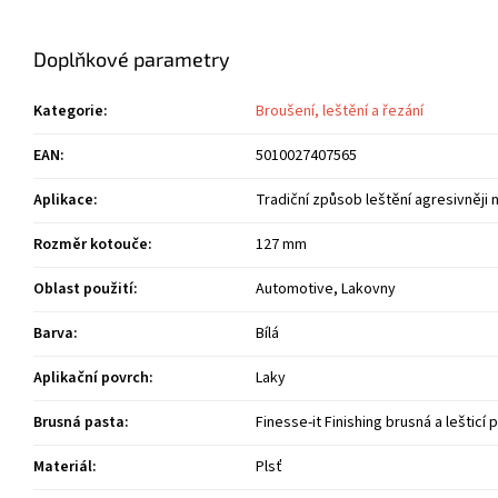
Doplňkové parametry
Kategorie
:
Broušení, leštění a řezání
EAN
:
5010027407565
Aplikace
:
Tradiční způsob leštění agresivněji
Rozměr kotouče
:
127 mm
Oblast použití
:
Automotive, Lakovny
Barva
:
Bílá
Aplikační povrch
:
Laky
Brusná pasta
:
Finesse-it Finishing brusná a lešticí p
Materiál
:
Plsť