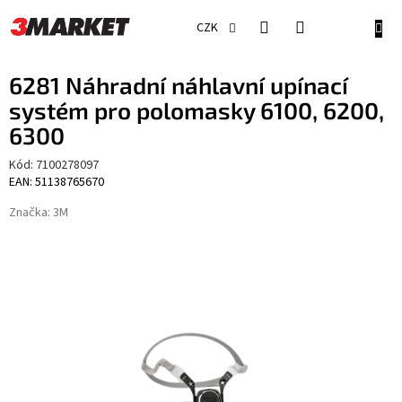
Přejít
na
NÁKU
CZK
obsah
KOŠÍ
6281 Náhradní náhlavní upínací
systém pro polomasky 6100, 6200,
6300
Kód:
7100278097
EAN: 51138765670
Značka:
3M