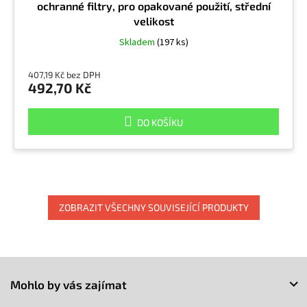
ochranné filtry, pro opakované použití, střední
velikost
Skladem
(197 ks)
407,19 Kč bez DPH
492,70 Kč
DO KOŠÍKU
ZOBRAZIT VŠECHNY SOUVISEJÍCÍ PRODUKTY
Z
á
Mohlo by vás zajímat
p