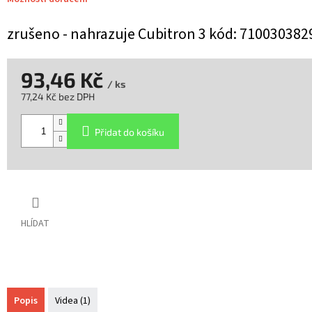
zrušeno - nahrazuje Cubitron 3 kód: 710030382
93,46 Kč
/ ks
77,24 Kč bez DPH
Měrná
cena:
Přidat do košíku
HLÍDAT
Popis
Videa (1)