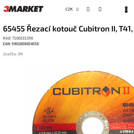
Přejít
na
NÁKU
CZK
obsah
KOŠÍ
65455 Řezací kotouč Cubitron II, T41
Kód:
7100231356
EAN: 5902658654558
Značka:
3M