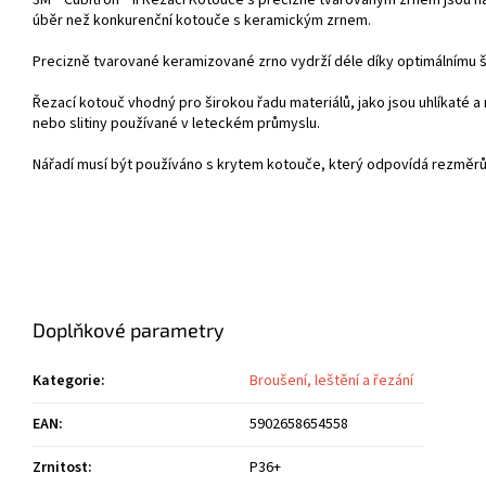
úběr než konkurenční kotouče s keramickým zrnem.
Precizně tvarované keramizované zrno vydrží déle díky optimálnímu š
Řezací kotouč vhodný pro širokou řadu materiálů, jako jsou uhlíkaté a 
nebo slitiny používané v leteckém průmyslu.
Nářadí musí být používáno s krytem kotouče, který odpovídá rezměr
Doplňkové parametry
Kategorie
:
Broušení, leštění a řezání
EAN
:
5902658654558
Zrnitost
:
P36+