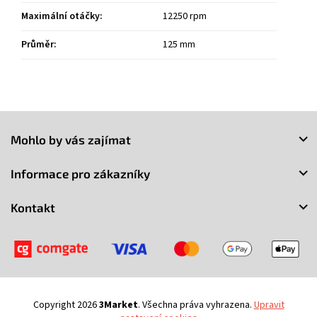
Maximální otáčky
:
12250 rpm
Průměr
:
125 mm
Z
á
Mohlo by vás zajímat
p
a
Informace pro zákazníky
t
í
Kontakt
Copyright 2026
3Market
. Všechna práva vyhrazena.
Upravit