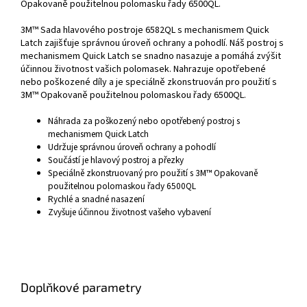
Opakovaně použitelnou polomasku řady 6500QL.
3M™ Sada hlavového postroje 6582QL s mechanismem Quick
Latch zajišťuje správnou úroveň ochrany a pohodlí. Náš postroj s
mechanismem Quick Latch se snadno nasazuje a pomáhá zvýšit
účinnou životnost vašich polomasek. Nahrazuje opotřebené
nebo poškozené díly a je speciálně zkonstruován pro použití s
3M™ Opakovaně použitelnou polomaskou řady 6500QL.
Náhrada za poškozený nebo opotřebený postroj s
mechanismem Quick Latch
Udržuje správnou úroveň ochrany a pohodlí
Součástí je hlavový postroj a přezky
Speciálně zkonstruovaný pro použití s 3M™ Opakovaně
použitelnou polomaskou řady 6500QL
Rychlé a snadné nasazení
Zvyšuje účinnou životnost vašeho vybavení
Doplňkové parametry