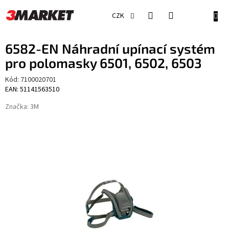
Přejít
na
NÁKU
CZK
obsah
KOŠÍ
6582-EN Náhradní upínací systém
pro polomasky 6501, 6502, 6503
Kód:
7100020701
EAN: 51141563510
Značka:
3M