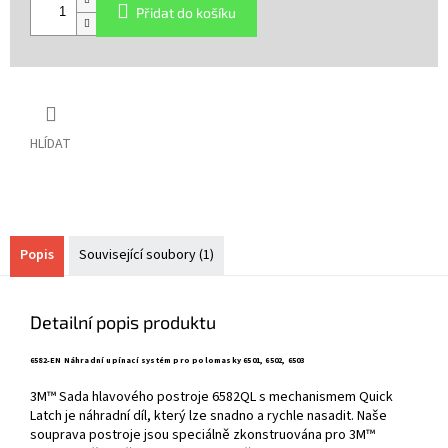
Přidat do košíku
HLÍDAT
Popis
Související soubory (1)
Detailní popis produktu
6582-EN Náhradní upínací systém pro polomasky 6501, 6502, 6503
3M™ Sada hlavového postroje 6582QL s mechanismem Quick
Latch je náhradní díl, který lze snadno a rychle nasadit. Naše
souprava postroje jsou speciálně zkonstruována pro 3M™