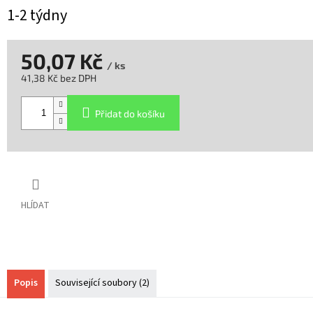
1-2 týdny
50,07 Kč
/ ks
41,38 Kč bez DPH
Měrná
cena:
Přidat do košíku
HLÍDAT
Popis
Související soubory (2)