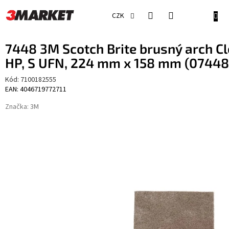
Přejít
na
NÁKU
CZK
obsah
KOŠÍ
7448 3M Scotch Brite brusný arch Cl
HP, S UFN, 224 mm x 158 mm (07448
Kód:
7100182555
EAN: 4046719772711
Značka:
3M