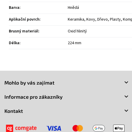
Barva
:
Hnědá
Aplikační povrch
:
Keramika, Kovy, Dřevo, Plasty, Komp
Brusný materiál
:
Oxid hlinitý
Délka
:
224 mm
Z
á
Mohlo by vás zajímat
p
a
Informace pro zákazníky
t
í
Kontakt