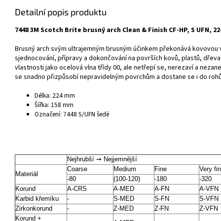
Detailní popis produktu
7448 3M Scotch Brite brusný arch Clean & Finish CF-HP, S UFN, 2
Brusný arch svým ultrajemným brusným účinkem překonává kovovou vln
sjednocování, přípravy a dokončování na površích kovů, plastů, dřeva
vlastnosti jako ocelová vlna třídy 00, ale netřepí se, nerezaví a neza
se snadno přizpůsobí nepravidelným povrchům a dostane se i do rohů
Délka: 224 mm
Šířka: 158 mm
Označení: 7448 S/UFN šedé
Nejhrubší ➞ Nejjemnější
Coarse
Medium
Fine
Very fi
Materiál
-80
(100-120)
-180
-320
Korund
A-CRS
A-MED
A-FN
A-VFN
Karbid křemíku
-
S-MED
S-FN
S-VFN
Zirkonkorund
-
Z-MED
Z-FN
Z-VFN
Korund +