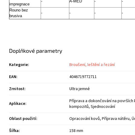
-
A-MED
-
-
impregnace
Rouno bez
-
-
-
-
brusiva
Doplňkové parametry
Kategorie
:
Broušení, leštění a řezání
EAN
:
4046719772711
Zrnitost
:
Ultra jemné
Příprava a dokončování na površích 
Aplikace
:
kompozitů, Sjednocování
Oblast použití
:
Opracování kovů, Příprava nátěru, 
Šířka
:
158 mm