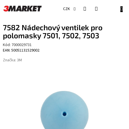
Přejít
na
NÁKU
CZK
obsah
KOŠÍ
7582 Nádechový ventilek pro
polomasky 7501, 7502, 7503
Kód:
7000029731
EAN: 50051131529002
Značka:
3M