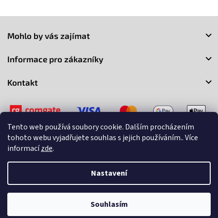
Z
á
Mohlo by vás zajímat
p
a
Informace pro zákazníky
t
í
Kontakt
Tento web používá soubory cookie. Dalším procházením
tohoto webu vyjadřujete souhlas s jejich používáním.. Více
informací
zde
.
Copyright 2026
3Market
. Všechna práva vyhrazena.
Upravit
nastavení cookies
Nastavení
Vytvořil Shoptet
Souhlasím