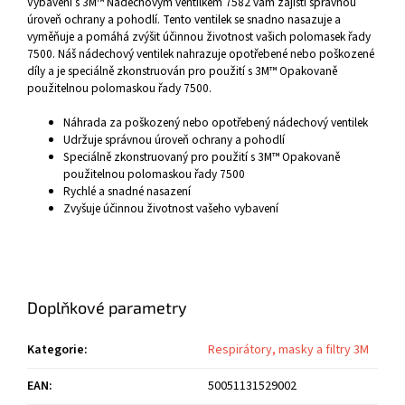
Vybavení s 3M™ Nádechovým ventilkem 7582 vám zajistí správnou
úroveň ochrany a pohodlí. Tento ventilek se snadno nasazuje a
vyměňuje a pomáhá zvýšit účinnou životnost vašich polomasek řady
7500. Náš nádechový ventilek nahrazuje opotřebené nebo poškozené
díly a je speciálně zkonstruován pro použití s 3M™ Opakovaně
použitelnou polomaskou řady 7500.
Náhrada za poškozený nebo opotřebený nádechový ventilek
Udržuje správnou úroveň ochrany a pohodlí
Speciálně zkonstruovaný pro použití s 3M™ Opakovaně
použitelnou polomaskou řady 7500
Rychlé a snadné nasazení
Zvyšuje účinnou životnost vašeho vybavení
Doplňkové parametry
Kategorie
:
Respirátory, masky a filtry 3M
EAN
:
50051131529002