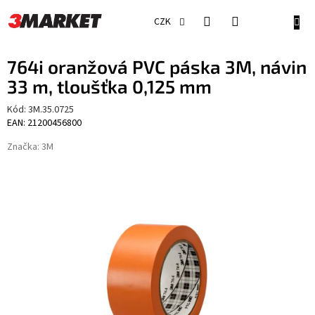
Přejít
na
NÁKU
CZK
obsah
KOŠÍ
764i oranžová PVC páska 3M, návin
33 m, tloušťka 0,125 mm
Kód:
3M.35.0725
EAN: 21200456800
Značka:
3M