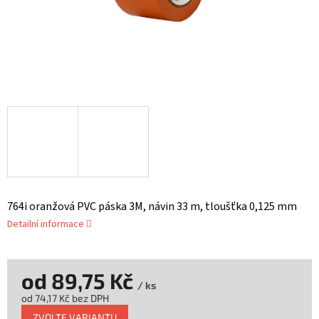
764i oranžová PVC páska 3M, návin 33 m, tloušťka 0,125 mm
Detailní informace
od
89,75 Kč
/ ks
od
74,17 Kč
bez DPH
Měrná
ZVOLTE VARIANTU