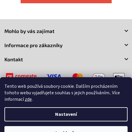
Z
á
Mohlo by vás zajímat
p
a
Informace pro zákazníky
t
í
Kontakt
Tento web používá soubory cookie. Dalším procházením
tohoto webu vyjadřujete souhlas s jejich používáním.. Více
informací
zde
.
Copyright 2026
3Market
. Všechna práva vyhrazena.
Upravit
nastavení cookies
Nastavení
Vytvořil Shoptet