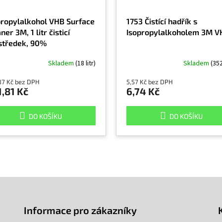
propylalkohol VHB Surface
1753 Čistící hadřík s
ner 3M, 1 litr čisticí
Isopropylalkoholem 3M V
středek, 90%
propylalkohol
Skladem
(18 litr)
Skladem
(35
87 Kč bez DPH
5,57 Kč bez DPH
,81 Kč
6,74 Kč
DO KOŠÍKU
DO KOŠÍKU
Informace pro zákazníky