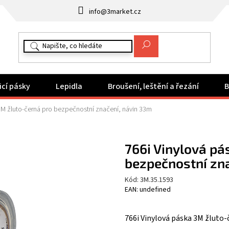
info@3market.cz
icí pásky
Lepidla
Broušení, leštění a řezání
B
3M žluto-černá pro bezpečnostní značení, návin 33m
766i Vinylová pá
bezpečnostní zn
Kód:
3M.35.1593
EAN: undefined
766i Vinylová páska 3M žluto