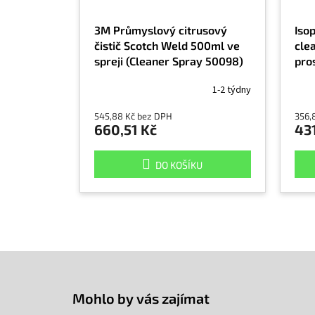
3M Průmyslový citrusový
Iso
čistič Scotch Weld 500ml ve
clea
spreji (Cleaner Spray 50098)
pro
Iso
1-2 týdny
545,88 Kč bez DPH
356,
660,51 Kč
431
DO KOŠÍKU
Z
á
p
Mohlo by vás zajímat
a