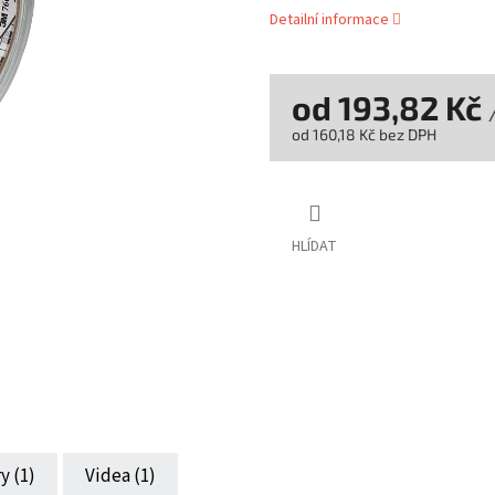
Detailní informace
od
193,82 Kč
od
160,18 Kč
bez DPH
Měrná
cena:
HLÍDAT
y (1)
Videa (1)