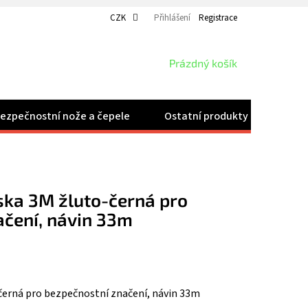
CZK
Přihlášení
Registrace
NÁKUPNÍ
Prázdný košík
KOŠÍK
ezpečnostní nože a čepele
Ostatní produkty
Velk
ska 3M žluto-černá pro
ačení, návin 33m
-černá pro bezpečnostní značení, návin 33m