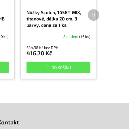
Další
Nůžky Scotch, 1458T-MIX,
produkt
HB
titanové, délka 20 cm, 3
barvy, cena za 1 ks
20 ks)
Skladem
(16 ks)
344,38 Kč bez DPH
416,70 Kč
DO KOŠÍKU
Kontakt