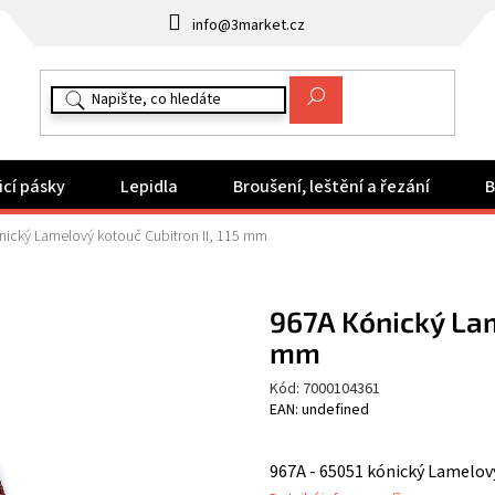
info@3market.cz
icí pásky
Lepidla
Broušení, leštění a řezání
B
nický Lamelový kotouč Cubitron II, 115 mm
967A Kónický Lam
mm
Kód:
7000104361
EAN: undefined
967A - 65051 kónický Lamelov