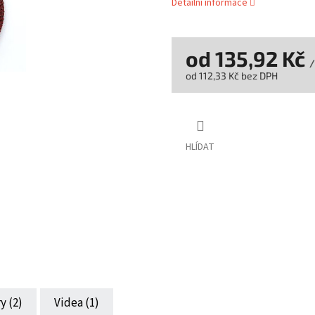
Detailní informace
od
135,92 Kč
/
od
112,33 Kč
bez DPH
Měrná
cena:
HLÍDAT
y (2)
Videa (1)