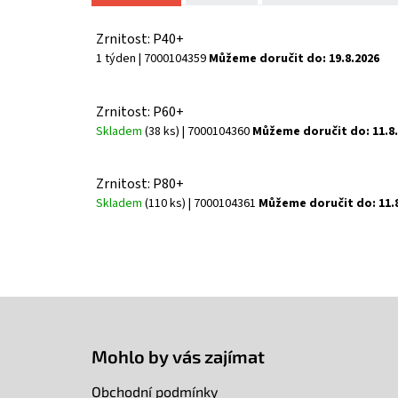
Zrnitost: P40+
1 týden
| 7000104359
Můžeme doručit do:
19.8.2026
Zrnitost: P60+
Skladem
(38 ks)
| 7000104360
Můžeme doručit do:
11.8
Zrnitost: P80+
Skladem
(110 ks)
| 7000104361
Můžeme doručit do:
11.
Z
á
p
Mohlo by vás zajímat
a
t
Obchodní podmínky