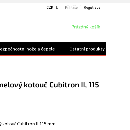
CZK
Přihlášení
Registrace
NÁKUPNÍ
Prázdný košík
KOŠÍK
ezpečnostní nože a čepele
Ostatní produkty
Velk
elový kotouč Cubitron II, 115
ý kotouč Cubitron II 115 mm