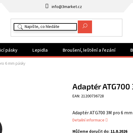
info@3market.cz
icí pásky
Lepidla
Broušení, leštění a řezání
B
pro 6 mm pásky
Adaptér ATG700
EAN: 21200736728
Adaptér ATG700 3M pro 6 mm
Detailní informace
Můžeme doručit do:
11.8.2026