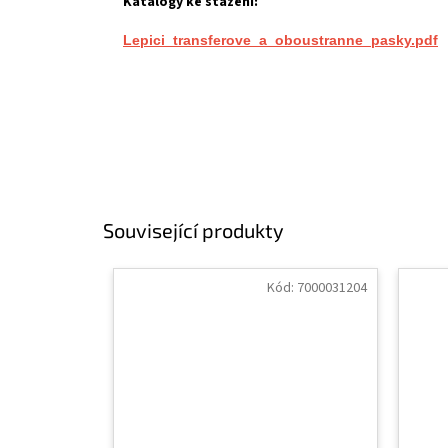
Katalogy ke stažení:
Lepici_transferove_a_oboustranne_pasky.pdf
Související produkty
Kód:
7000031204