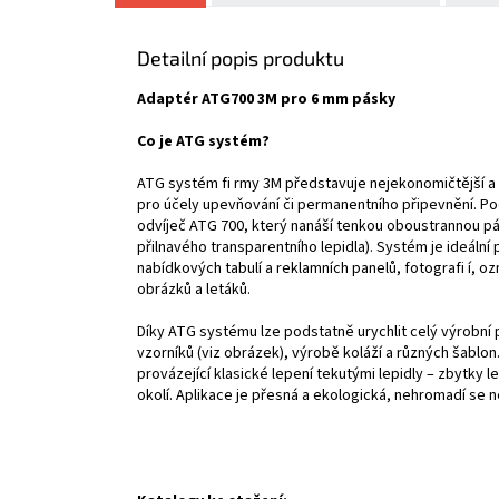
Detailní popis produktu
Adaptér ATG700 3M pro 6 mm pásky
Co je ATG systém?
ATG systém fi rmy 3M představuje nejekonomičtější a n
pro účely upevňování či permanentního připevnění. P
odvíječ ATG 700, který nanáší tenkou oboustrannou p
přilnavého transparentního lepidla). Systém je ideální 
nabídkových tabulí a reklamních panelů, fotografi í, 
obrázků a letáků.
Díky ATG systému lze podstatně urychlit celý výrobní 
vzorníků (viz obrázek), výrobě koláží a různých šablo
provázející klasické lepení tekutými lepidly – zbytky l
okolí. Aplikace je přesná a ekologická, nehromadí se 