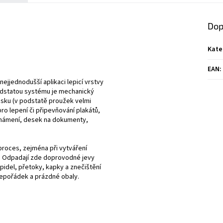
Dop
Kate
EAN
:
ejjednodušší aplikaci lepicí vrstvy
odstatou systému je mechanický
ásku (v podstatě proužek velmi
pro lepení či připevňování plakátů,
oznámení, desek na dokumenty,
proces, zejména při vytváření
n. Odpadají zde doprovodné jevy
epidel, přetoky, kapky a znečištění
nepořádek a prázdné obaly.