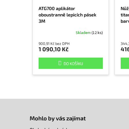
ATG700 aplikátor
Nůž
oboustranně lepicích pásek
tita
3M
barv
Skladem
(12 ks)
900,91 Kč bez DPH
344,
1 090,10 Kč
41
DO KOŠÍKU
Z
á
p
Mohlo by vás zajímat
a
t