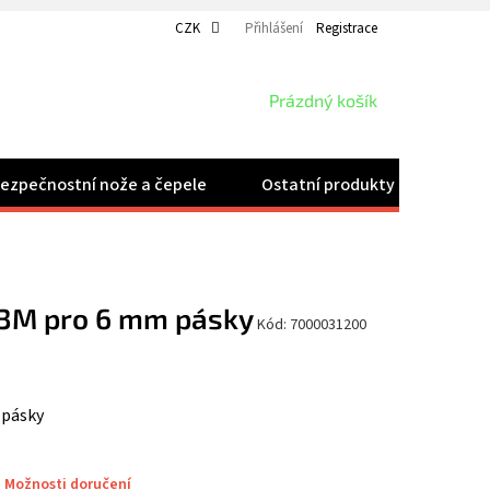
CZK
Přihlášení
Registrace
NÁKUPNÍ
Prázdný košík
KOŠÍK
ezpečnostní nože a čepele
Ostatní produkty
Velk
 3M pro 6 mm pásky
Kód:
7000031200
 pásky
Možnosti doručení