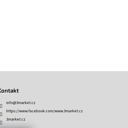
Kontakt
info
@
3market.cz
https://www.facebook.com/www.3market.cz
3market.cz