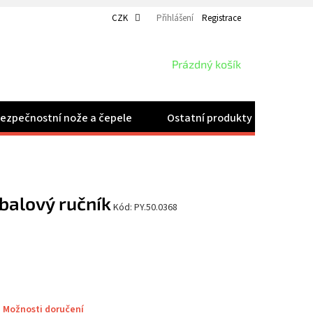
CZK
Přihlášení
Registrace
NÁKUPNÍ
Prázdný košík
KOŠÍK
ezpečnostní nože a čepele
Ostatní produkty
Velk
balový ručník
Kód:
PY.50.0368
Možnosti doručení