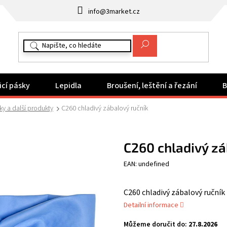
info@3market.cz
icí pásky
Lepidla
Broušení, leštění a řezání
B
ky a další produkty
C260 chladivý zábalový ručník
C260 chladivý zá
EAN: undefined
C260 chladivý zábalový ručník
Detailní informace
Můžeme doručit do:
27.8.2026