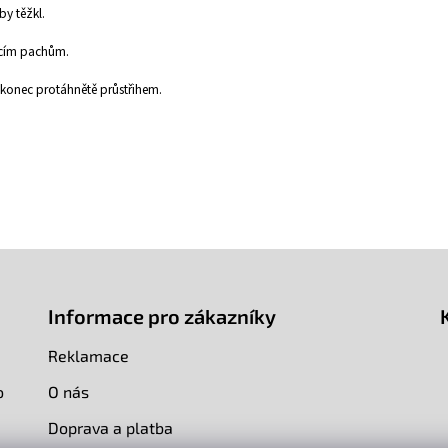
y těžkl.
ucím pachům.
 konec protáhnětě průstřihem.
Informace pro zákazníky
Reklamace
o
O nás
Doprava a platba