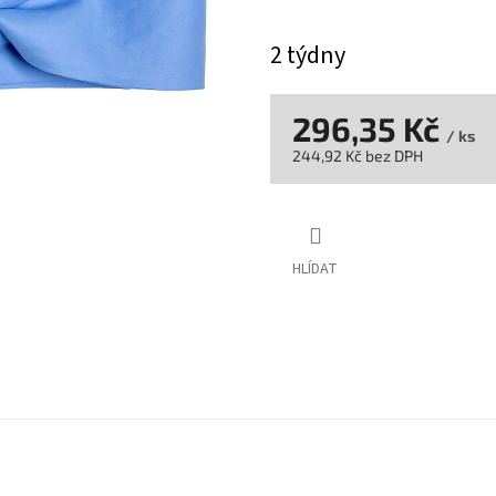
2 týdny
296,35 Kč
/ ks
244,92 Kč bez DPH
Měrná
cena:
HLÍDAT