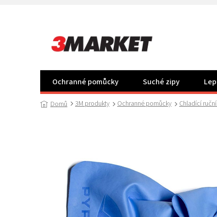
Přejít
na
obsah
Ochranné pomůcky
Suché zipy
Lep
3M produkty
Ochranné pomůcky
Chladící ruční
Domů