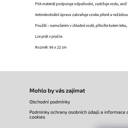
PVA materiál podporuje odpařování, zadržuje vodu, aniž b
Antimikrobiální úprava zabraňuje vzniku plísně a nežádo
Použití – namočením v chladné vodě, přiložte kolem krku,
Lze prát v pračce.
Rozměr: 66 x 22 cm
Z
á
p
Mohlo by vás zajímat
a
t
Obchodní podmínky
í
Podmínky ochrany osobních údajů a informace 
cookies