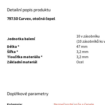
Detailní popis produktu
797.50 Curvex, otočná čepel
10 v zásobníku
Jednotka balení
(10 zásobníků ks 
Délka *
47 mm
Šířka *
3,2 mm
Tloušťka materiálu *
3,2 mm
Základní materiál
Ocel
Doplňkové parametry
Kategorie
:
Bezpečnostní nože a čepele