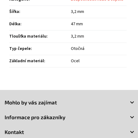
Šířka
:
3,2 mm
Délka
:
47 mm
Tloušťka materiálu
:
3,2 mm
Typ čepele
:
Otočná
Základní materiál
:
Ocel
Z
á
Mohlo by vás zajímat
p
a
Informace pro zákazníky
t
í
Kontakt