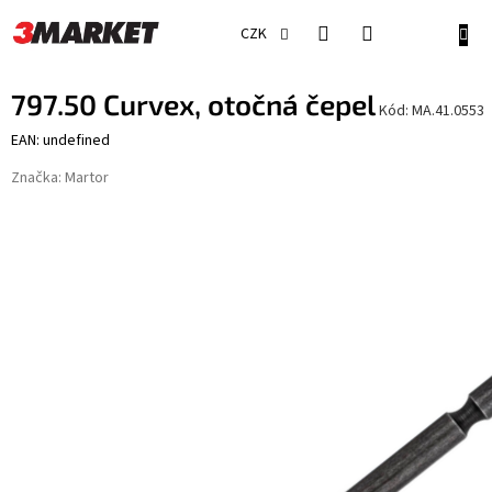
Přejít
na
NÁKU
CZK
obsah
KOŠÍ
797.50 Curvex, otočná čepel
Kód:
MA.41.0553
EAN: undefined
Značka:
Martor