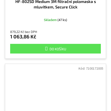
HF-802SD Medium 3M filtrační polomaska s
mluvítkem, Secure Click
Skladem
(47 ks)
879,22 Kč bez DPH
1 063,86 Kč
DO KOŠÍKU
Kód:
7100172005