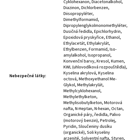
Cyklohexanon, Diacetonalkohol,
Diazinon, Dichlorbenzen,
Diisopropyléter,
Dimethylformamid,
Dipropylenglykolmonomethyléter,
Dusičná ředidla, Epichlorhydrin,
Epoxidová pryskyřice, Ethanol,
Ethylacetát, Ethylakrylát,
Ethylbenzen, Formamid, Iso-
amylalkohol, Isopropanol,
Konvenční barvy, Kresol, Kumen,
KWL (uhlovodíková rozpouštědla),
Kyselina akrylová, Kyselina
Nebezpečné látky
:
octová, Methoxyethanol Me-
Glykol, Methylakrylát,
Methylcyklohexanol,
Methylethylketon,
Methylisobutylketon, Motorová
nafta, N-Heptan, N-hexan, Octan,
Organické páry, ředidla, Palivo
(motorový benzin), Petrolej,
Pyridin, Sloučeniny dusíku
(organické), Soli kyseliny
arzenité, Solventní nafta, Styren,