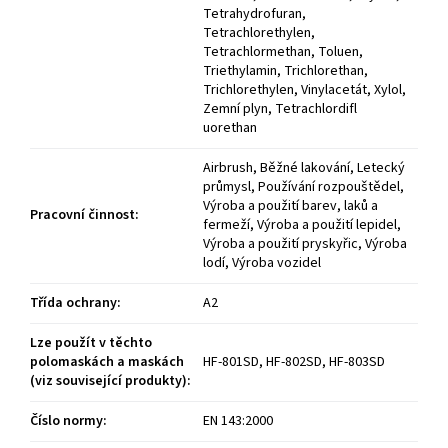
Tetrahydrofuran,
Tetrachlorethylen,
Tetrachlormethan, Toluen,
Triethylamin, Trichlorethan,
Trichlorethylen, Vinylacetát, Xylol,
Zemní plyn, Tetrachlordifl
uorethan
Airbrush, Běžné lakování, Letecký
průmysl, Používání rozpouštědel,
Výroba a použití barev, laků a
Pracovní činnost
:
fermeží, Výroba a použití lepidel,
Výroba a použití pryskyřic, Výroba
lodí, Výroba vozidel
Třída ochrany
:
A2
Lze použít v těchto
polomaskách a maskách
HF-801SD, HF-802SD, HF-803SD
(viz související produkty)
:
Číslo normy
:
EN 143:2000