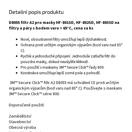
Detailní popis produktu
D8055 filtr A2 pro masky HF-801SD, HF-802SD, HF-803SD na
filtry a páry s bodem varu > 65°C, cena za ks
Nové, oboustranné filtry umožňují lepší dýchatelnost.
Ochrana proti určitým organickým výparům (bod varu nad 65°
C).
Rychlé a jednoduché připojení. Jednoduše zatlačte filtr do
pouzdra masky, dokud neuslyšíte kliknutí.
Pro použití s maskamy 3M™ Secure Click™ řady 800.
Konstrukce umožňuje lepší zorné pole a pohodlí.
3M™ Secure Click™ filtr A2 D8055 má schválení CE proti určitým
organickým výparům (bod varu nad 65° C). Používejte s maskami
3M™ Secure Click™ série 800.
Doporučené použití:
Zemědělství
Stavebnictví
Obecná výroba