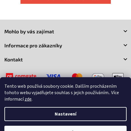
Z
á
Mohlo by vás zajímat
p
a
Informace pro zákazníky
t
í
Kontakt
Tento web používá soubory cookie. Dalším procházením
tohoto webu vyjadřujete souhlas s jejich používáním.. Více
informací
zde
.
Copyright 2026
3Market
. Všechna práva vyhrazena.
Upravit
nastavení cookies
Nastavení
Vytvořil Shoptet