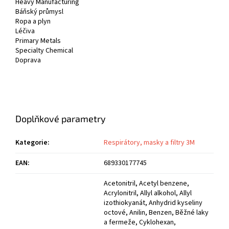
Heavy Manufacturing
Báňský průmysl
Ropa a plyn
Léčiva
Primary Metals
Specialty Chemical
Doprava
Doplňkové parametry
Kategorie
:
Respirátory, masky a filtry 3M
EAN
:
689330177745
Acetonitril, Acetyl benzene,
Acrylonitril, Allyl alkohol, Allyl
izothiokyanát, Anhydrid kyseliny
octové, Anilin, Benzen, Běžné laky
a fermeže, Cyklohexan,