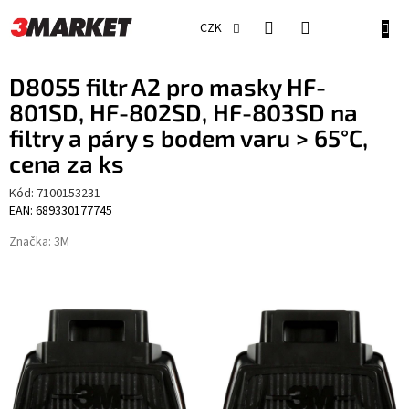
Přejít
na
NÁKU
CZK
obsah
KOŠÍ
D8055 filtr A2 pro masky HF-
801SD, HF-802SD, HF-803SD na
filtry a páry s bodem varu > 65°C,
cena za ks
Kód:
7100153231
EAN: 689330177745
Značka:
3M