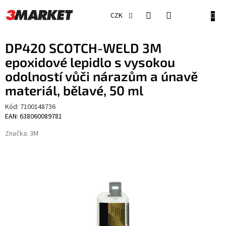
Přejít
na
NÁKU
CZK
obsah
KOŠÍ
DP420 SCOTCH-WELD 3M
epoxidové lepidlo s vysokou
odolností vůči nárazům a únavě
materiál, bělavé, 50 ml
Kód:
7100148736
EAN: 638060089781
Značka:
3M