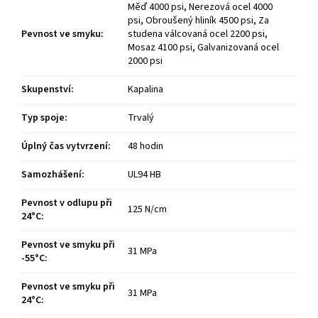
Měď 4000 psi, Nerezová ocel 4000
psi, Obroušený hliník 4500 psi, Za
Pevnost ve smyku
:
studena válcovaná ocel 2200 psi,
Mosaz 4100 psi, Galvanizovaná ocel
2000 psi
Skupenství
:
Kapalina
Typ spoje
:
Trvalý
Úplný čas vytvrzení
:
48 hodin
Samozhášení
:
UL94 HB
Pevnost v odlupu při
125 N/cm
24°C
:
Pevnost ve smyku při
31 MPa
-55°C
:
Pevnost ve smyku při
31 MPa
24°C
: