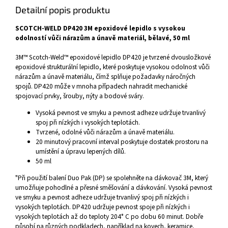
Detailní popis produktu
SCOTCH-WELD DP420 3M epoxidové lepidlo s vysokou
odolností vůči nárazům a únavě materiál, bělavé, 50 ml
3M™ Scotch-Weld™ epoxidové lepidlo DP420 je tvrzené dvousložkové
epoxidové strukturální lepidlo, které poskytuje vysokou odolnost vůči
nárazům a únavě materiálu, čímž splňuje požadavky náročných
spojů. DP420 může v mnoha případech nahradit mechanické
spojovací prvky, šrouby, nýty a bodové sváry.
Vysoká pevnost ve smyku a pevnost adheze udržuje trvanlivý
spoj při nízkých i vysokých teplotách.
Tvrzené, odolné vůči nárazům a únavě materiálu.
20 minutový pracovní interval poskytuje dostatek prostoru na
umístění a úpravu lepených dílů.
50 ml
"Při použití balení Duo Pak (DP) se spolehněte na dávkovač 3M, který
umožňuje pohodlné a přesné směšování a dávkování. Vysoká pevnost
ve smyku a pevnost adheze udržuje trvanlivý spoj při nízkých i
vysokých teplotách. DP420 udržuje pevnost spoje při nízkých i
vysokých teplotách až do teploty 204° C po dobu 60 minut. Dobře
působí na různých podkladech, například na kovech, keramice,