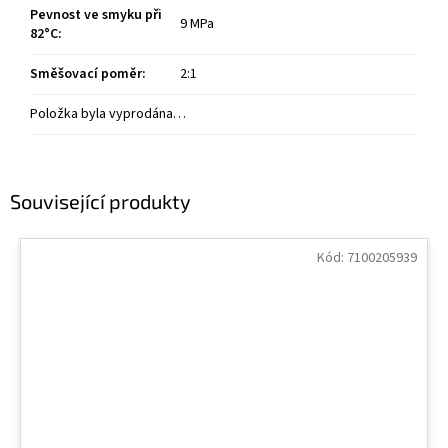
Pevnost ve smyku při
9 MPa
82°C
:
Směšovací poměr
:
2:1
Položka byla vyprodána…
Související produkty
Kód:
7100205939