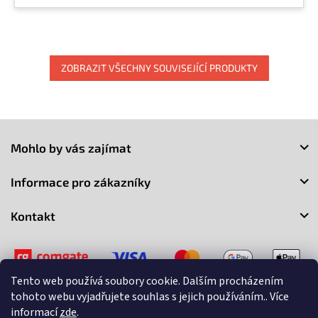
ZOBRAZIT VŠECHNY SOUVISEJÍCÍ PRODUKTY
Z
á
Mohlo by vás zajímat
p
a
Informace pro zákazníky
t
í
Kontakt
Tento web používá soubory cookie. Dalším procházením
tohoto webu vyjadřujete souhlas s jejich používáním.. Více
informací
zde
.
Copyright 2026
3Market
. Všechna práva vyhrazena.
Upravit