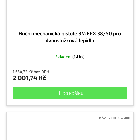
Ruční mechanická pistole 3M EPX 38/50 pro
dvousložková lepidla
Skladem
(14 ks)
1 654,33 Kč bez DPH
2 001,74 Kč
DO KOŠÍKU
Kód:
7100262488