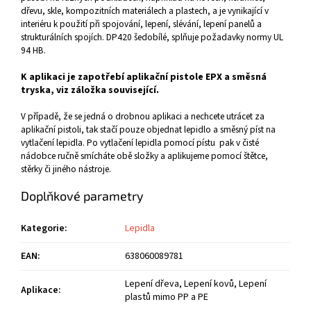
dřevu, skle, kompozitních materiálech a plastech, a je vynikající v
interiéru k použití při spojování, lepení, slévání, lepení panelů a
strukturálních spojích. DP420 šedobílé, splňuje požadavky normy UL
94 HB.
K aplikaci je zapotřebí aplikační pistole EPX a
směsná
tryska
, viz záložka související.
V případě, že se jedná o drobnou aplikaci a nechcete utrácet za
aplikační pistoli, tak stačí pouze objednat lepidlo a směsný píst na
vytlačení lepidla. Po vytlačení lepidla pomocí pístu pak v čisté
nádobce ručně smícháte obě složky a aplikujeme pomocí štětce,
stěrky či jiného nástroje.
Doplňkové parametry
Kategorie
:
Lepidla
EAN
:
638060089781
Lepení dřeva, Lepení kovů, Lepení
Aplikace
:
plastů mimo PP a PE