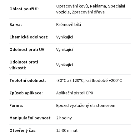
Opracování kovů, Reklama, Speciální
Oblast použití
:
vozidla, Zpracování dřeva
Barva
:
Krémově bílá
Chemická odolnost
:
Vynikající
Odolnost proti UV
:
Vynikající
Odolnost proti
Vynikající
vlhkosti
:
Teplotní odolnost
:
-30°C až 120°C, krátkodobě +200°C
Způsob aplikace
:
Aplikační pistolí EPX
Forma
:
Epoxid vyztužený elastomerem
Manipulační pevnost
:
2 hodiny
Otevřený čas
:
15-30 minut