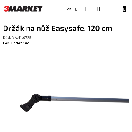
Přejít
na
NÁKU
CZK
obsah
KOŠÍ
Držák na nůž Easysafe, 120 cm
Kód:
MA.41.0729
EAN: undefined