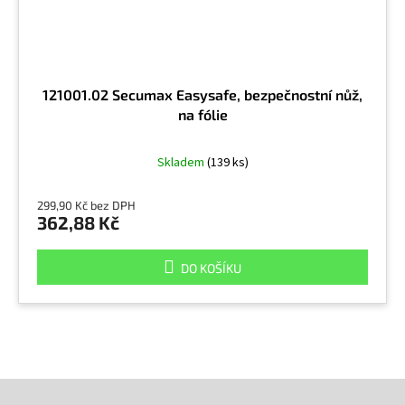
121001.02 Secumax Easysafe, bezpečnostní nůž,
na fólie
Skladem
(139 ks)
299,90 Kč bez DPH
362,88 Kč
DO KOŠÍKU
Z