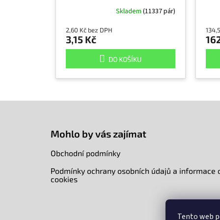
koncem, cena za pár
Skladem
(11337 pár)
2,60 Kč bez DPH
134,
3,15 Kč
162
DO KOŠÍKU
Z
á
p
Mohlo by vás zajímat
a
t
Obchodní podmínky
í
Podmínky ochrany osobních údajů a informace 
cookies
Tento web p