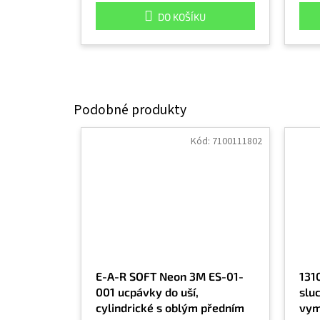
DO KOŠÍKU
Kód:
7100111802
E-A-R SOFT Neon 3M ES-01-
131
001 ucpávky do uší,
slu
cylindrické s oblým předním
vym