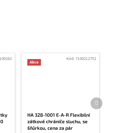
100262
Kód:
7100212752
Akce
Další
produkt
átky
HA 328-1001 E-A-R Flexibilní
10
zátkové chrániče sluchu, se
šňůrkou, cena za pár