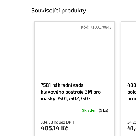
Související produkty
Kód:
7100278843
7581 náhradní sada
400
hlavového postroje 3M pro
pol
masky 7501,7502,7503
prod
Skladem
(6 ks)
334,83 Kč bez DPH
34,2
405,14 Kč
41,