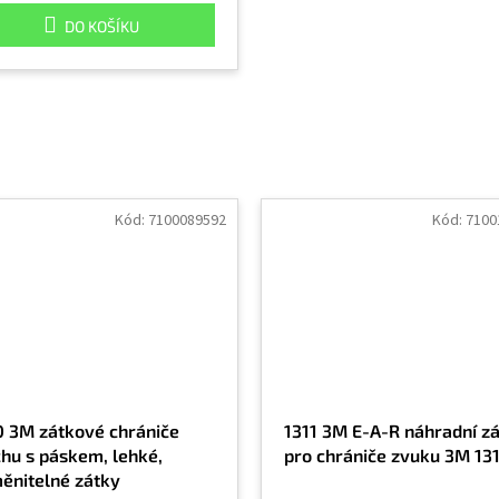
DO KOŠÍKU
Kód:
7100089592
Kód:
7100
0 3M zátkové chrániče
1311 3M E-A-R náhradní z
chu s páskem, lehké,
pro chrániče zvuku 3M 13
ěnitelné zátky