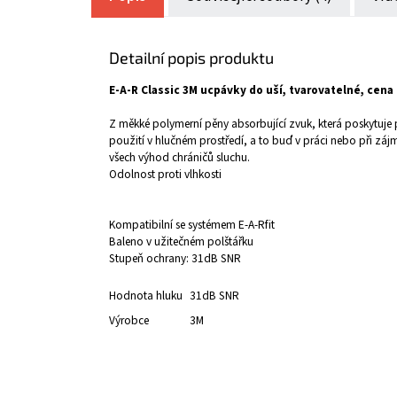
Detailní popis produktu
E-A-R Classic 3M ucpávky do uší, tvarovatelné, cena 
Z měkké polymerní pěny absorbující zvuk, která poskytuje 
použití v hlučném prostředí, a to buď v práci nebo při zájm
všech výhod chráničů sluchu.
Odolnost proti vlhkosti
Kompatibilní se systémem E-A-Rfit
Baleno v užitečném polštářku
Stupeň ochrany: 31dB SNR
Hodnota hluku
31dB SNR
Výrobce
3M