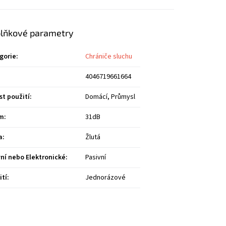
lňkové parametry
gorie
:
Chrániče sluchu
4046719661664
st použití
:
Domácí, Průmysl
um
:
31dB
a
:
Žlutá
vní nebo Elektronické
:
Pasivní
ití
:
Jednorázové