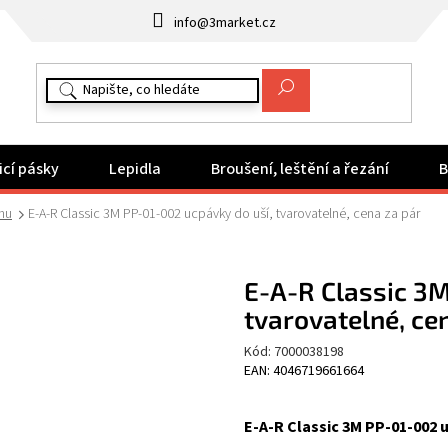
info@3market.cz
icí pásky
Lepidla
Broušení, leštění a řezání
B
hu
E-A-R Classic 3M PP-01-002 ucpávky do uší, tvarovatelné, cena za pár
E-A-R Classic 3M
tvarovatelné, ce
Kód:
7000038198
EAN: 4046719661664
E-A-R Classic 3M PP-01-002 