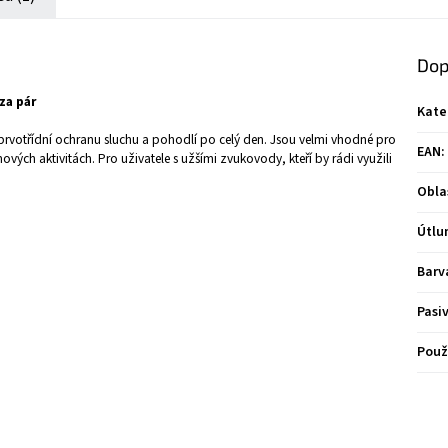
Dop
za pár
Kate
prvotřídní ochranu sluchu a pohodlí po celý den. Jsou velmi vhodné pro
EAN
:
ových aktivitách. Pro uživatele s užšími zvukovody, kteří by rádi využili
Obla
Útl
Barv
Pasi
Použ