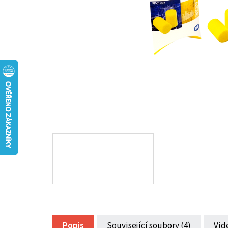
Popis
Související soubory (4)
Vid