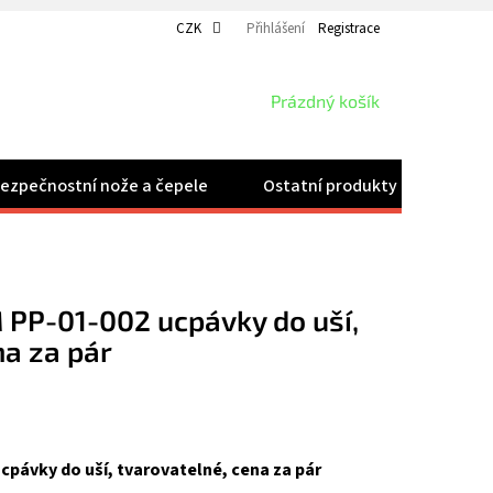
CZK
Přihlášení
Registrace
NÁKUPNÍ
Prázdný košík
KOŠÍK
ezpečnostní nože a čepele
Ostatní produkty
Velk
 PP-01-002 ucpávky do uší,
na za pár
ucpávky do uší, tvarovatelné, cena za pár