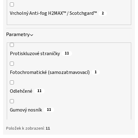
Vrcholný Anti-fog H2MAX™ / Scotchgard™
2
Parametry
Protiskluzové straničky
11
Fotochromatické (samozatmavovací)
1
Odlehčené
11
Gumový nosník
11
Položek k zobrazení:
11