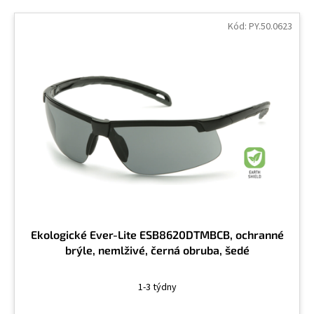
V
ý
Kód:
PY.50.0623
p
i
s
p
r
o
d
u
k
t
ů
Ekologické Ever-Lite ESB8620DTMBCB, ochranné
brýle, nemlživé, černá obruba, šedé
1-3 týdny