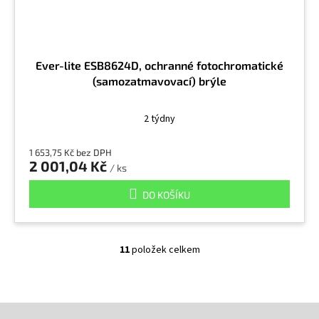
Ever-lite ESB8624D, ochranné fotochromatické
(samozatmavovací) brýle
2 týdny
1 653,75 Kč bez DPH
2 001,04 Kč
/ ks
DO KOŠÍKU
11
položek celkem
O
v
l
á
Z
d