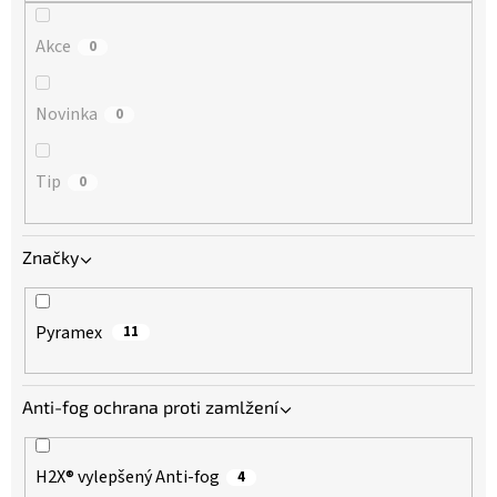
Akce
0
Novinka
0
Tip
0
Značky
Pyramex
11
Anti-fog ochrana proti zamlžení
H2X® vylepšený Anti-fog
4