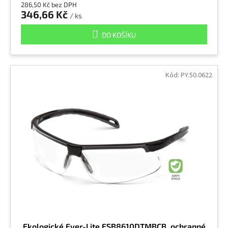
286,50 Kč bez DPH
346,66 Kč
/ ks
DO KOŠÍKU
Kód:
PY.50.0622
Ekologické Ever-Lite ESB8610DTMBCB, ochranné