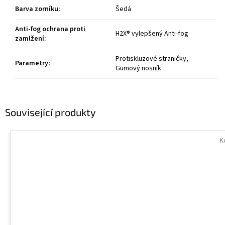
Barva zorníku
:
Šedá
Anti-fog ochrana proti
H2X® vylepšený Anti-fog
zamlžení
:
Protiskluzové straničky,
Parametry
:
Gumový nosník
Související produkty
K