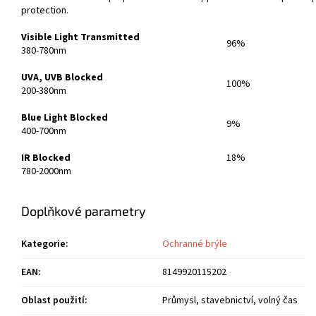
protection.
Visible Light Transmitted
96%
380-780nm
UVA, UVB Blocked
100%
200-380nm
Blue Light Blocked
9%
400-700nm
IR Blocked
18%
780-2000nm
Doplňkové parametry
Kategorie
:
Ochranné brýle
EAN
:
8149920115202
Oblast použití
:
Průmysl, stavebnictví, volný čas