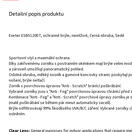
Detailní popis produktu
Exeter ESB5120DT, ochranné brýle, nemlživé, černá obruba, šedé
Sportovní styl a maximální ochrana.
Díky zakřivenému zorníku s postranním okénkem mají brýle velmi mod
a zároveň umožňují panoramatický pohled.
Odolná obruba, měkký nosník a gumové koncovky stranic poskytují p
nošení, brýle netlačí.
Zorník s povrchovou úpravou "Anti - Scratch" bránící poškrábání.
Vybrané zorníky jsou s "Anti - Fog" povrchovou úpravou chránící před
Kombinace "Anti - Fog" a "Anti - Scratch" povrchové úpravy zorníku je 
(malé poškrábání se během pár minut automaticky zacelí).
Brýle odfiltrovávají 99% škodlivého UVA/B/C záření. Vybrané zorníky c
oslněním.
Clear Lens:
General purposes for indoor applications that require im