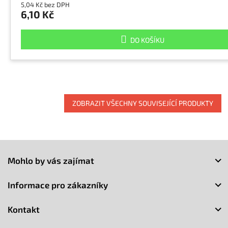
5,04 Kč bez DPH
6,10 Kč
DO KOŠÍKU
ZOBRAZIT VŠECHNY SOUVISEJÍCÍ PRODUKTY
Z
á
Mohlo by vás zajímat
p
a
Informace pro zákazníky
t
í
Kontakt