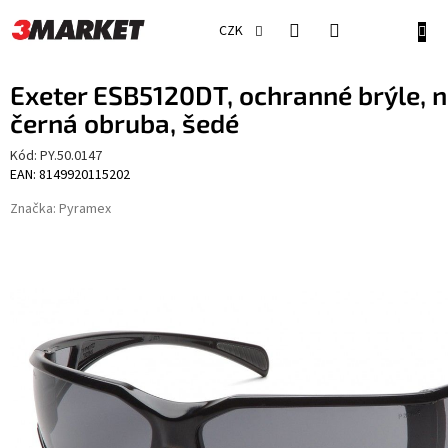
Přejít
na
NÁKU
CZK
obsah
KOŠÍ
Exeter ESB5120DT, ochranné brýle, n
černá obruba, šedé
Kód:
PY.50.0147
EAN: 8149920115202
Značka:
Pyramex