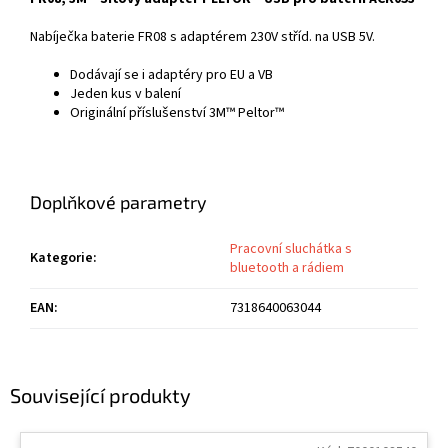
Nabíječka baterie FR08 s adaptérem 230V stříd. na USB 5V.
Dodávají se i adaptéry pro EU a VB
Jeden kus v balení
Originální příslušenství 3M™ Peltor™
Doplňkové parametry
Pracovní sluchátka s
Kategorie
:
bluetooth a rádiem
EAN
:
7318640063044
Související produkty