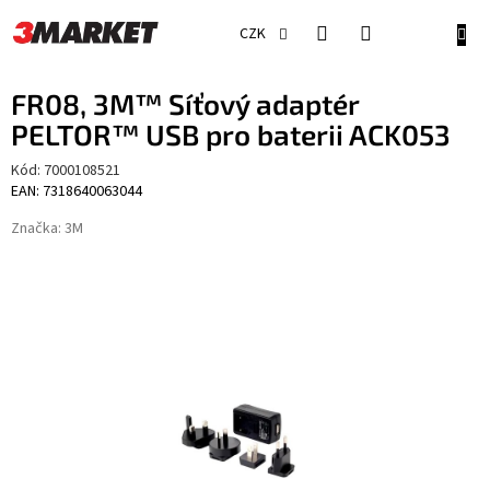
Přejít
na
NÁKU
CZK
obsah
KOŠÍ
FR08, 3M™ Síťový adaptér
PELTOR™ USB pro baterii ACK053
Kód:
7000108521
EAN: 7318640063044
Značka:
3M