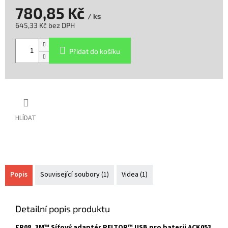
780,85 Kč
/ ks
645,33 Kč bez DPH
Měrná
cena:
Přidat do košíku
HLÍDAT
Popis
Související soubory (1)
Videa (1)
Detailní popis produktu
FR08, 3M™ Síťový adaptér PELTOR™ USB pro baterii ACK053