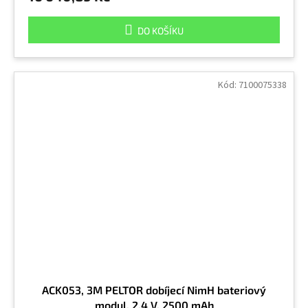
DO KOŠÍKU
Kód:
7100075338
ACK053, 3M PELTOR dobíjecí NimH bateriový
modul, 2,4 V, 2500 mAh