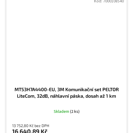
Kód:
7000108540
MT53H7A4400-EU, 3M Komunikační set PELTOR
LiteCom, 32dB, náhlavní páska, dosah až 1 km
Skladem
(2 ks)
13 752,80 Kč bez DPH
16 640,89 Kč