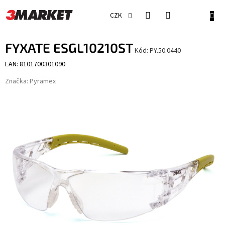
Přejít
na
NÁKU
CZK
obsah
KOŠÍ
FYXATE ESGL10210ST
Kód:
PY.50.0440
EAN: 8101700301090
Značka:
Pyramex