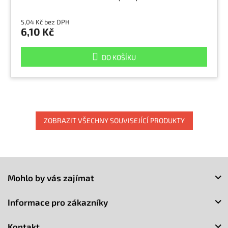
5,04 Kč bez DPH
6,10 Kč
DO KOŠÍKU
ZOBRAZIT VŠECHNY SOUVISEJÍCÍ PRODUKTY
Z
á
Mohlo by vás zajímat
p
a
Informace pro zákazníky
t
í
Kontakt