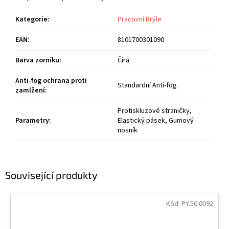
Kategorie
:
Pracovní Brýle
EAN
:
8101700301090
Barva zorníku
:
Čirá
Anti-fog ochrana proti
Standardní Anti-fog
zamlžení
:
Protiskluzové straničky,
Parametry
:
Elastický pásek, Gumový
nosník
Související produkty
Kód:
PY.50.0092