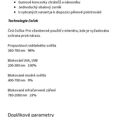
Gumové koncovky chráničů a nánosníku
Jednoduchý obalový zorník
U vybraných variant je k dispozici pěnové polstrování
Technologie čoček
Čirá čočka: Pro všeobecné použití v interiéru, kde je vyžadována
ochrana proti nárazu.
Propustnost viditelného světla
380-780 nm 96%
Blokování UVA, UVB
200-380 nm 100%
Blokované modré světlo
400-700 nm 9%
Blokované infračervené záření
780-2000 nm 18%
Doplňkové parametry