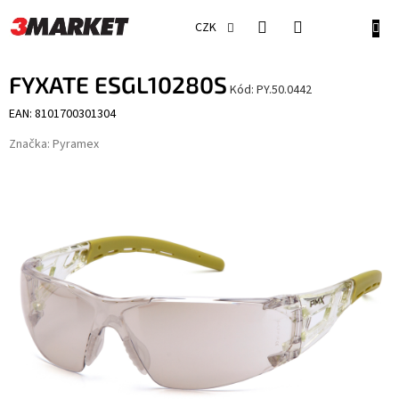
Přejít
na
NÁKU
CZK
obsah
KOŠÍ
FYXATE ESGL10280S
Kód:
PY.50.0442
EAN: 8101700301304
Značka:
Pyramex