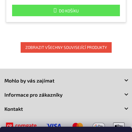
DO KOŠÍKU
ZOBRAZIT VŠECHNY SOUVISEJÍCÍ PRODUKTY
Z
á
Mohlo by vás zajímat
p
a
Informace pro zákazníky
t
í
Kontakt