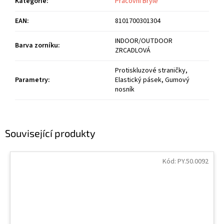
Kategorie
:
Pracovní Brýle
EAN
:
8101700301304
INDOOR/OUTDOOR
Barva zorníku
:
ZRCADLOVÁ
Protiskluzové straničky,
Parametry
:
Elastický pásek, Gumový
nosník
Související produkty
Kód:
PY.50.0092