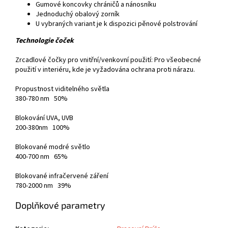
Gumové koncovky chráničů a nánosníku
Jednoduchý obalový zorník
U vybraných variant je k dispozici pěnové polstrování
Technologie čoček
Zrcadlové čočky pro vnitřní/venkovní použití: Pro všeobecné
použití v interiéru, kde je vyžadována ochrana proti nárazu.
Propustnost viditelného světla
380-780 nm 50%
Blokování UVA, UVB
200-380nm 100%
Blokované modré světlo
400-700 nm 65%
Blokované infračervené záření
780-2000 nm 39%
Doplňkové parametry