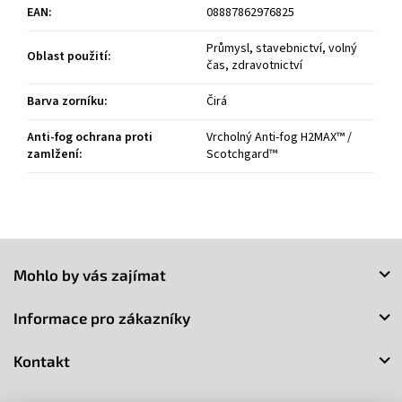
EAN
:
08887862976825
Průmysl, stavebnictví, volný
Oblast použití
:
čas, zdravotnictví
Barva zorníku
:
Čirá
Anti-fog ochrana proti
Vrcholný Anti-fog H2MAX™ /
zamlžení
:
Scotchgard™
Z
á
Mohlo by vás zajímat
p
a
Informace pro zákazníky
t
í
Kontakt