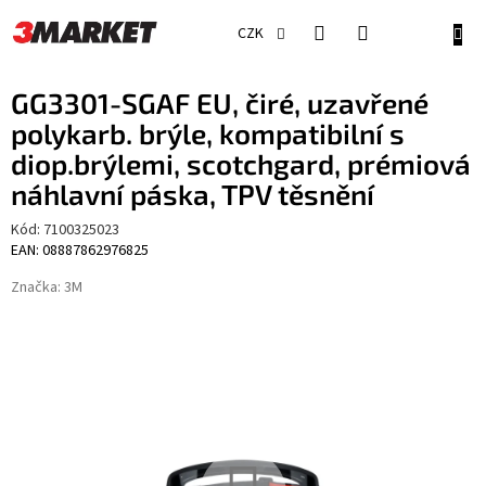
Přejít
na
NÁKU
CZK
obsah
KOŠÍ
GG3301-SGAF EU, čiré, uzavřené
polykarb. brýle, kompatibilní s
diop.brýlemi, scotchgard, prémiová
náhlavní páska, TPV těsnění
Kód:
7100325023
EAN: 08887862976825
Značka:
3M