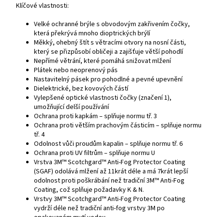
Klíčové vlastnosti:
Velké ochranné brýle s obvodovým zakřivením čočky,
která překrývá mnoho dioptrických brýlí
Měkký, ohebný štít s větracími otvory na nosní části,
který se přizpůsobí obličeji a zajišťuje větší pohodlí
Nepřímé větrání, které pomáhá snižovat mlžení
Plátek nebo neoprenový pás
Nastavitelný pásek pro pohodlné a pevné upevnění
Dielektrické, bez kovových částí
Vylepšené optické vlastnosti čočky (značení 1),
umožňující delší používání
Ochrana proti kapkám – splňuje normu tř. 3
Ochrana proti větším prachovým částicím – splňuje normu
tř. 4
Odolnost vůči proudům kapalin – splňuje normu tř. 6
Ochrana proti UV filtrům – splňuje normu U
Vrstva 3M™ Scotchgard™ Anti-Fog Protector Coating
(SGAF) odolává mlžení až 11krát déle a má 7krát lepší
odolnost proti poškrábání než tradiční 3M™ Anti-Fog
Coating, což splňuje požadavky K & N.
Vrstvy 3M™ Scotchgard™ Anti-Fog Protector Coating
vydrží déle než tradiční anti-fog vrstvy 3M po