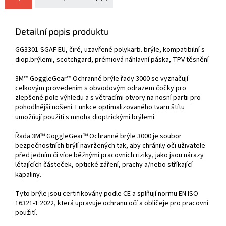
Detailní popis produktu
GG3301-SGAF EU, čiré, uzavřené polykarb. brýle, kompatibilní s
diop.brýlemi, scotchgard, prémiová náhlavní páska, TPV těsnění
3M™ GoggleGear™ Ochranné brýle řady 3000 se vyznačují
celkovým provedením s obvodovým odrazem čočky pro
zlepšené pole výhledu a s větracími otvory na nosní partii pro
pohodlnější nošení. Funkce optimalizovaného tvaru štítu
umožňují použití s mnoha dioptrickými brýlemi.
Řada 3M™ GoggleGear™ Ochranné brýle 3000 je soubor
bezpečnostních brýlí navržených tak, aby chránily oči uživatele
před jedním či více běžnými pracovních riziky, jako jsou nárazy
létajících částeček, optické záření, prachy a/nebo stříkající
kapaliny.
Tyto brýle jsou certifikovány podle CE a splňují normu EN ISO
16321-1:2022, která upravuje ochranu očí a obličeje pro pracovní
použití.