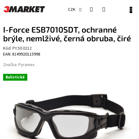
Přejít
na
NÁKU
CZK
obsah
KOŠÍ
I-Force ESB7010SDT, ochranné
brýle, nemlživé, černá obruba, čiré
Kód:
PY.50.0212
EAN: 8149920115998
Značka:
Pyramex
Balistické