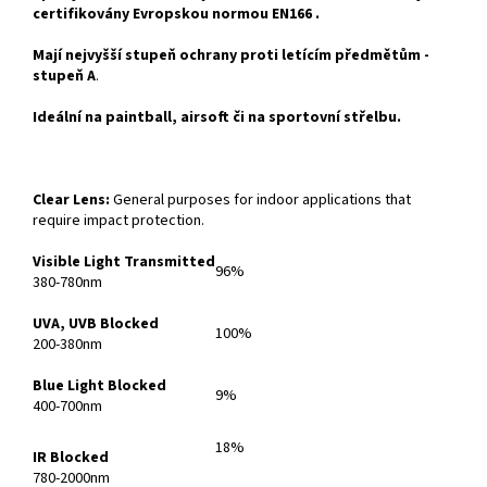
certifikovány Evropskou normou EN166 .
Mají nejvyšší stupeň ochrany proti letícím předmětům -
stupeň A
.
Ideální na paintball, airsoft či na sportovní střelbu.
Clear Lens:
General purposes for indoor applications that
require impact protection.
Visible Light Transmitted
96%
380-780nm
UVA, UVB Blocked
100%
200-380nm
Blue Light Blocked
9%
400-700nm
18%
IR Blocked
780-2000nm