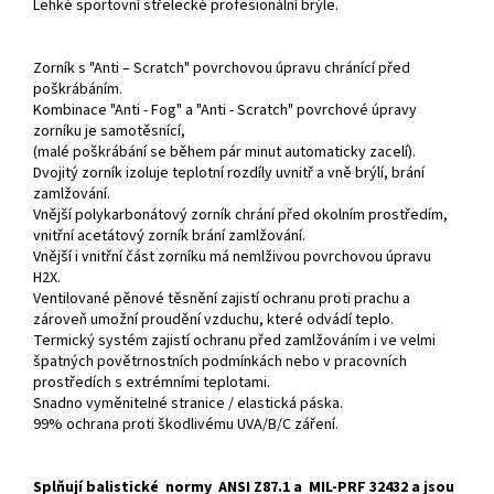
Lehké sportovní střelecké profesionální brýle.
Zorník s "Anti – Scratch" povrchovou úpravu chránící před
poškrábáním.
Kombinace "Anti - Fog" a "Anti - Scratch" povrchové úpravy
zorníku je samotěsnící,
(malé poškrábání se během pár minut automaticky zacelí).
Dvojitý zorník izoluje teplotní rozdíly uvnitř a vně brýlí, brání
zamlžování.
Vnější polykarbonátový zorník chrání před okolním prostředím,
vnitřní acetátový zorník brání zamlžování.
Vnější i vnitřní část zorníku má nemlživou povrchovou úpravu
H2X.
Ventilované pěnové těsnění zajistí ochranu proti prachu a
zároveň umožní proudění vzduchu, které odvádí teplo.
Termický systém zajistí ochranu před zamlžováním i ve velmi
špatných povětrnostních podmínkách nebo v pracovních
prostředích s extrémními teplotami.
Snadno vyměnitelné stranice / elastická páska.
99% ochrana proti škodlivému UVA/B/C záření.
Splňují balistické normy ANSI Z87.1 a MIL-PRF 32432 a jsou