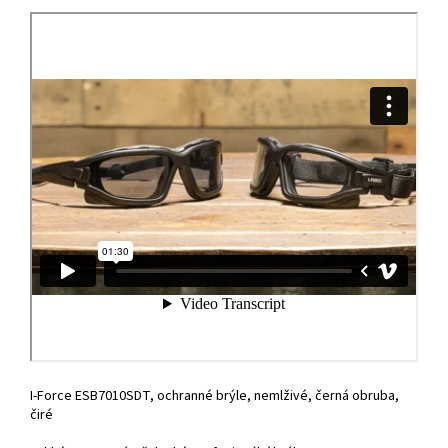
I-Force ESB7010SDT, ochranné brýle, nemlživé, černá obruba,
čiré