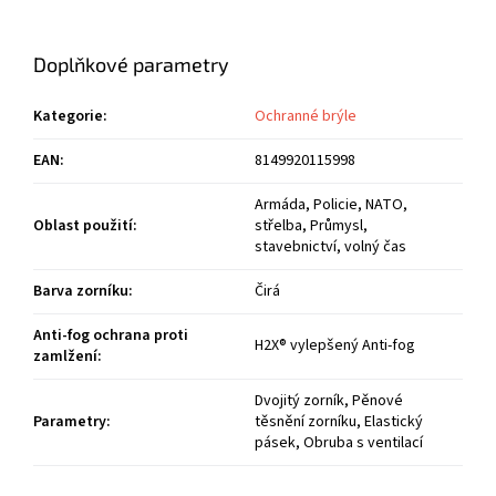
Doplňkové parametry
Kategorie
:
Ochranné brýle
EAN
:
8149920115998
Armáda, Policie, NATO,
Oblast použití
:
střelba, Průmysl,
stavebnictví, volný čas
Barva zorníku
:
Čirá
Anti-fog ochrana proti
H2X® vylepšený Anti-fog
zamlžení
:
Dvojitý zorník, Pěnové
Parametry
:
těsnění zorníku, Elastický
pásek, Obruba s ventilací