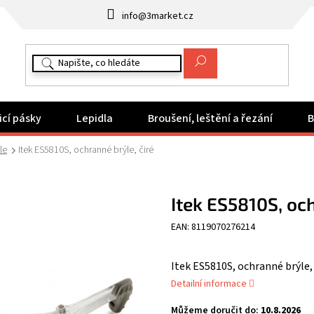
info@3market.cz
icí pásky
Lepidla
Broušení, leštění a řezání
B
le
Itek ES5810S, ochranné brýle, čiré
Itek ES5810S, och
EAN: 8119070276214
Itek ES5810S, ochranné brýle, 
Detailní informace
Můžeme doručit do:
10.8.2026