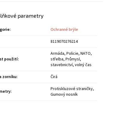
lňkové parametry
gorie
:
Ochranné brýle
8119070276214
Armáda, Policie, NATO,
st použití
:
střelba, Průmysl,
stavebnictví, volný čas
a zorníku
:
Čirá
Protiskluzové straničky,
metry
:
Gumový nosník