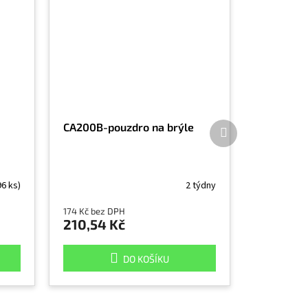
Další
CA200B-pouzdro na brýle
produkt
96 ks)
2 týdny
174 Kč bez DPH
210,54 Kč
DO KOŠÍKU