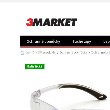
Přejít
na
obsah
Ochranné pomůcky
Suché zipy
Lep
3M produkty
Ochranné pomůcky
Ochranné brý
Domů
Balistické