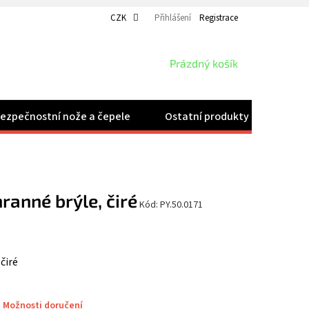
CZK
Přihlášení
Registrace
NÁKUPNÍ
Prázdný košík
KOŠÍK
ezpečnostní nože a čepele
Ostatní produkty
Velk
ranné brýle, čiré
Kód:
PY.50.0171
čiré
Možnosti doručení