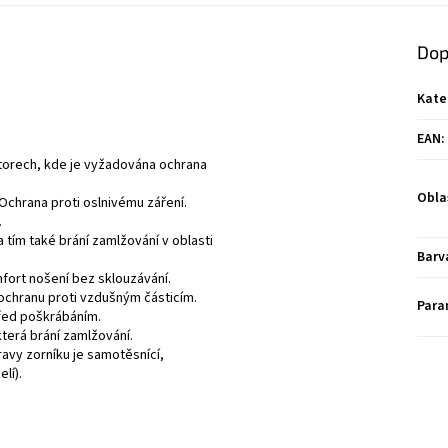
Dop
Kate
EAN
:
storech, kde je vyžadována ochrana
Obla
 Ochrana proti oslnivému záření.
.
 tím také brání zamlžování v oblasti
Barv
fort nošení bez sklouzávání.
 ochranu proti vzdušným částicím.
Para
před poškrábáním.
která brání zamlžování.
ravy zorníku je samotěsnící,
lí).