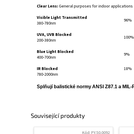
Clear Lens:
General purposes for indoor applications 
Visible Light Transmitted
96%
380-780nm
UVA, UVB Blocked
100%
200-380nm
Blue Light Blocked
9%
400-700nm
IR Blocked
18%
780-2000nm
Splňují balistické normy ANSI Z87.1 a MI
Související produkty
Kód:
PY.50.0092