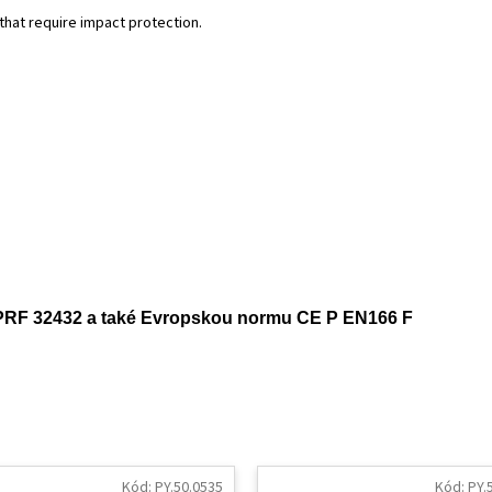
that require impact protection.
L-PRF 32432 a také Evropskou normu CE P EN166 F
Kód:
PY.50.0535
Kód:
PY.