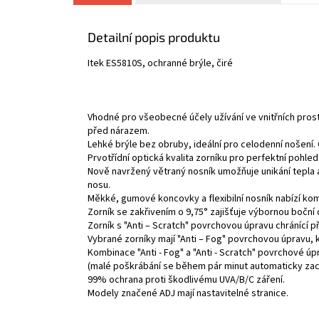
Detailní popis produktu
Itek ES5810S, ochranné brýle, čiré
Vhodné pro všeobecné účely užívání ve vnitřních pro
před nárazem.
Lehké brýle bez obruby, ideální pro celodenní nošení.
Prvotřídní optická kvalita zorníku pro perfektní pohled
Nově navržený větraný nosník umožňuje unikání tepla a
nosu.
Měkké, gumové koncovky a flexibilní nosník nabízí kom
Zorník se zakřivením o 9,75° zajišťuje výbornou boční
Zorník s "Anti – Scratch" povrchovou úpravu chránící 
Vybrané zorníky mají "Anti – Fog" povrchovou úpravu, 
Kombinace "Anti - Fog" a "Anti - Scratch" povrchové úp
(malé poškrábání se během pár minut automaticky zace
99% ochrana proti škodlivému UVA/B/C záření.
Modely značené ADJ mají nastavitelné stranice.