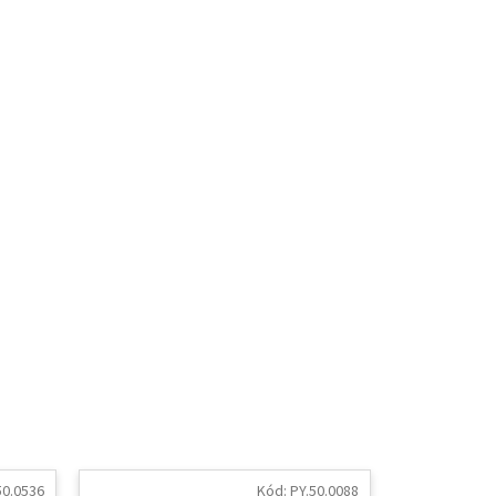
50.0536
Kód:
PY.50.0088