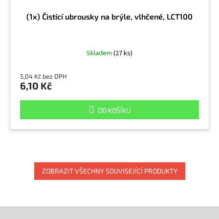
(1x) Čistící ubrousky na brýle, vlhčené, LCT100
Skladem
(27 ks)
5,04 Kč bez DPH
6,10 Kč
DO KOŠÍKU
ZOBRAZIT VŠECHNY SOUVISEJÍCÍ PRODUKTY
Z