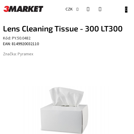
Přejít
na
NÁKU
CZK
obsah
KOŠÍ
Lens Cleaning Tissue - 300 LT300
Kód:
PY.50.0482
EAN: 8149920032110
Značka:
Pyramex