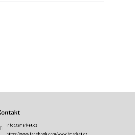
Kontakt
info
@
3market.cz
https://www.facebook.com/www.3market.cz