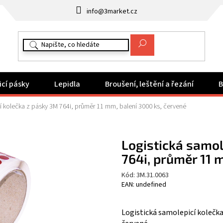
info@3market.cz
icí pásky
Lepidla
Broušení, leštění a řezání
B
í kolečka z pásky 3M 764i, průměr 11 mm, balení 3000 ks, červené
Logistická samol
764i, průměr 11 
Kód:
3M.31.0063
EAN: undefined
Logistická samolepicí kolečka