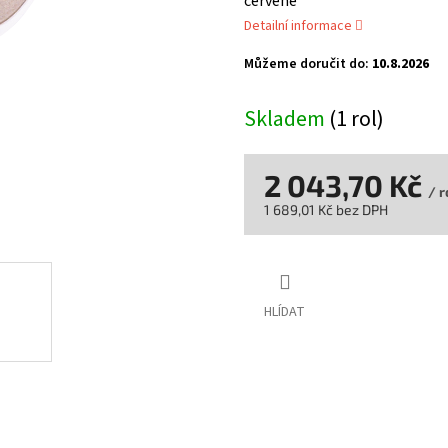
červené
Detailní informace
Můžeme doručit do:
10.8.2026
Skladem
(1 rol)
2 043,70 Kč
/ r
1 689,01 Kč bez DPH
Měrná
cena:
HLÍDAT