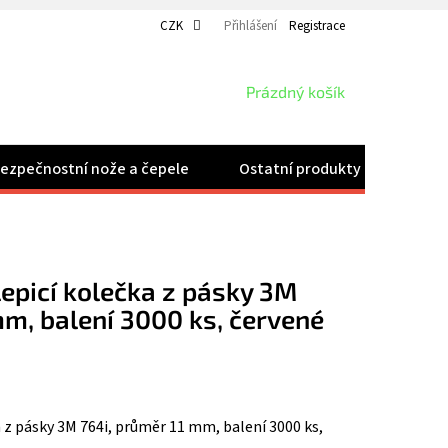
CZK
Přihlášení
Registrace
NÁKUPNÍ
Prázdný košík
KOŠÍK
ezpečnostní nože a čepele
Ostatní produkty
Velk
epicí kolečka z pásky 3M
mm, balení 3000 ks, červené
 z pásky 3M 764i, průměr 11 mm, balení 3000 ks,