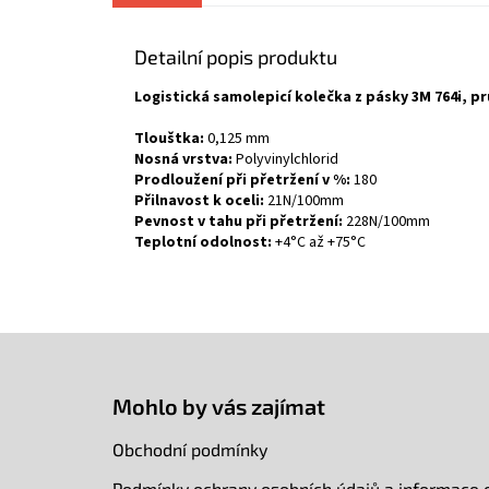
Detailní popis produktu
Logistická samolepicí kolečka z pásky 3M 764i, p
Tlouštka:
0,125 mm
Nosná vrstva:
Polyvinylchlorid
Prodloužení při přetržení v %:
180
Přilnavost k oceli:
21N/100mm
Pevnost v tahu při přetržení:
228N/100mm
Teplotní odolnost:
+4°C až +75°C
Z
á
p
Mohlo by vás zajímat
a
t
Obchodní podmínky
í
Podmínky ochrany osobních údajů a informace 