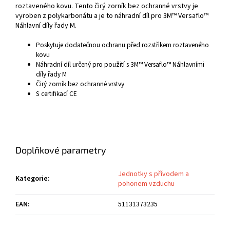
roztaveného kovu. Tento čirý zorník bez ochranné vrstvy je
vyroben z polykarbonátu a je to náhradní díl pro 3M™ Versaflo™
Náhlavní díly řady M.
Poskytuje dodatečnou ochranu před rozstřikem roztaveného
kovu
Náhradní díl určený pro použití s 3M™ Versaflo™ Náhlavními
díly řady M
Čirý zorník bez ochranné vrstvy
S certifikací CE
Doplňkové parametry
Jednotky s přívodem a
Kategorie
:
pohonem vzduchu
EAN
:
51131373235