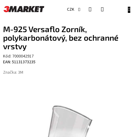
Přejít
na
NÁKU
CZK
obsah
KOŠÍ
M-925 Versaflo Zorník,
polykarbonátový, bez ochranné
vrstvy
Kód:
7000042917
EAN: 51131373235
Značka:
3M