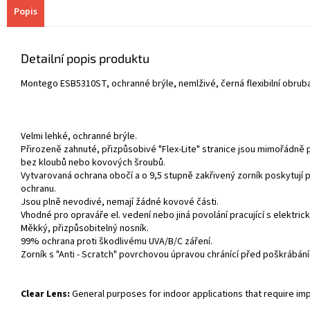
Popis
Detailní popis produktu
Montego ESB5310ST, ochranné brýle, nemlživé, černá flexibilní obruba
Velmi lehké, ochranné brýle.
Přirozeně zahnuté, přizpůsobivé "Flex-Lite" stranice jsou mimořádně
bez kloubů nebo kovových šroubů.
Vytvarovaná ochrana obočí a o 9,5 stupně zakřivený zorník poskytují p
ochranu.
Jsou plně nevodivé, nemají žádné kovové části.
Vhodné pro opraváře el. vedení nebo jiná povolání pracující s elektri
Měkký, přizpůsobitelný nosník.
99% ochrana proti škodlivému UVA/B/C záření.
Zorník s "Anti - Scratch" povrchovou úpravou chránící před poškrábán
Clear Lens:
General purposes for indoor applications that require imp