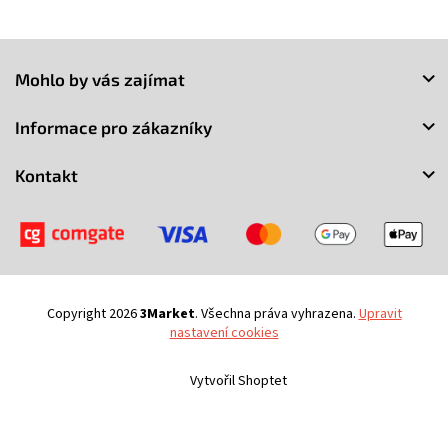
Z
á
Mohlo by vás zajímat
p
a
Informace pro zákazníky
t
í
Kontakt
Copyright 2026
3Market
. Všechna práva vyhrazena.
Upravit
nastavení cookies
Vytvořil Shoptet