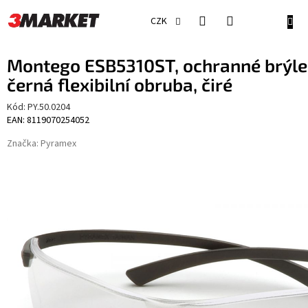
Přejít
na
NÁKU
CZK
obsah
KOŠÍ
Montego ESB5310ST, ochranné brýle,
černá flexibilní obruba, čiré
Kód:
PY.50.0204
EAN: 8119070254052
Značka:
Pyramex