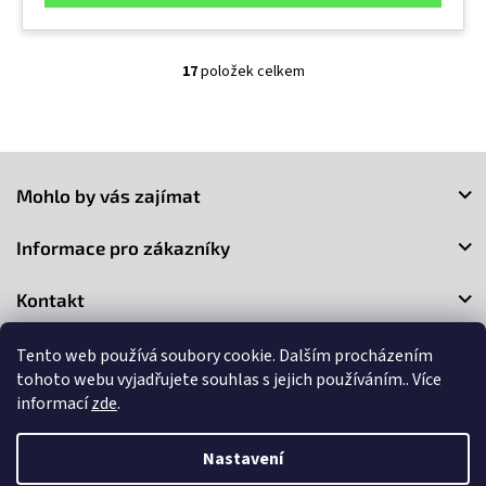
17
položek celkem
O
v
l
á
Z
d
a
á
Mohlo by vás zajímat
c
p
í
a
p
Informace pro zákazníky
t
r
í
v
Kontakt
k
y
v
Tento web používá soubory cookie. Dalším procházením
ý
tohoto webu vyjadřujete souhlas s jejich používáním.. Více
p
informací
zde
.
i
s
Copyright 2026
3Market
. Všechna práva vyhrazena.
Upravit
u
Nastavení
nastavení cookies