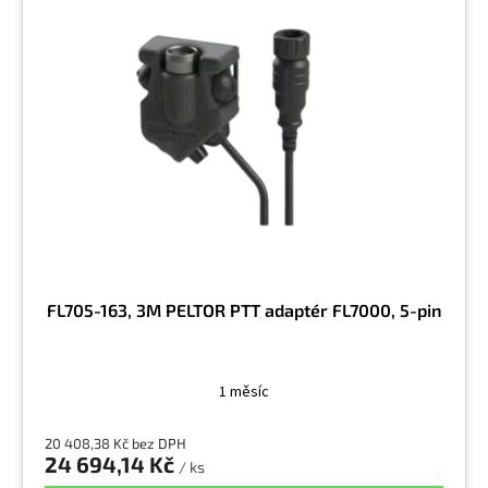
p
i
s
p
r
o
d
u
k
t
ů
FL705-163, 3M PELTOR PTT adaptér FL7000, 5-pin
1 měsíc
20 408,38 Kč bez DPH
24 694,14 Kč
/ ks