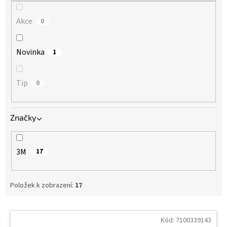
Akce
0
Novinka
1
Tip
0
Značky
3M
17
Položek k zobrazení:
17
V
ý
Kód:
7100339143