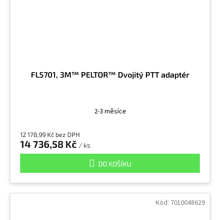
FL5701, 3M™ PELTOR™ Dvojitý PTT adaptér
2-3 měsíce
12 178,99 Kč bez DPH
14 736,58 Kč
/ ks
DO KOŠÍKU
Kód:
7010048629