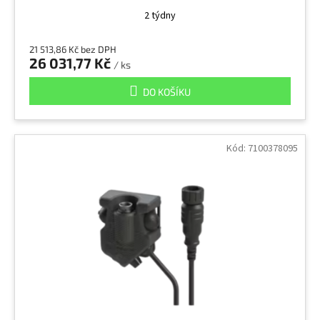
2 týdny
21 513,86 Kč bez DPH
26 031,77 Kč
/ ks
DO KOŠÍKU
Kód:
7100378095