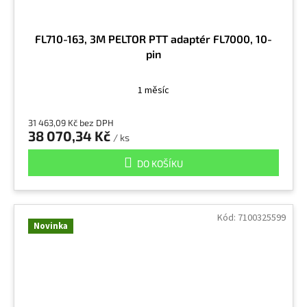
FL710-163, 3M PELTOR PTT adaptér FL7000, 10-
pin
1 měsíc
31 463,09 Kč bez DPH
38 070,34 Kč
/ ks
DO KOŠÍKU
Kód:
7100325599
Novinka