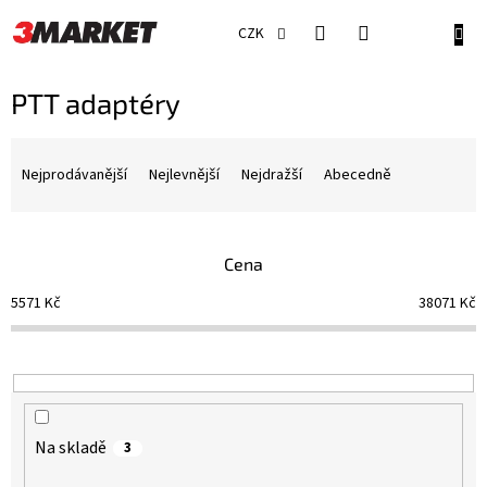
Přejít
na
NÁKU
CZK
obsah
KOŠÍ
PTT adaptéry
Ř
a
Nejprodávanější
Nejlevnější
Nejdražší
Abecedně
z
e
n
Cena
í
p
5571
Kč
38071
Kč
r
o
d
u
k
t
Na skladě
3
ů