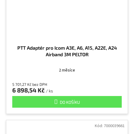
PTT Adaptér pro Icom A3E, A6, A15, A22E, A24
Airband 3M PELTOR
2 měsíce
5 701,27 Kč bez DPH
6 898,54 Kč
/ ks
DO KOŠÍKU
Kód:
7000039661