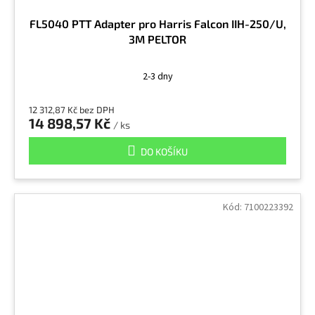
FL5040 PTT Adapter pro Harris Falcon IIH-250/U,
3M PELTOR
2-3 dny
12 312,87 Kč bez DPH
14 898,57 Kč
/ ks
DO KOŠÍKU
Kód:
7100223392