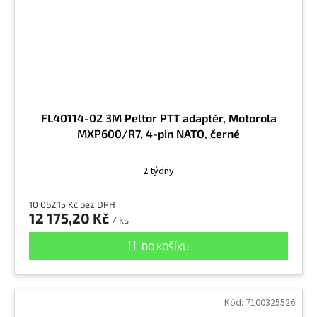
FL40114-02 3M Peltor PTT adaptér, Motorola
MXP600/R7, 4-pin NATO, černé
2 týdny
10 062,15 Kč bez DPH
12 175,20 Kč
/ ks
DO KOŠÍKU
Kód:
7100325526