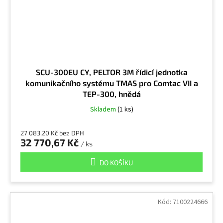
SCU-300EU CY, PELTOR 3M řídicí jednotka
komunikačního systému TMAS pro Comtac VII a
TEP-300, hnědá
Skladem
(1 ks)
27 083,20 Kč bez DPH
32 770,67 Kč
/ ks
DO KOŠÍKU
Kód:
7100224666