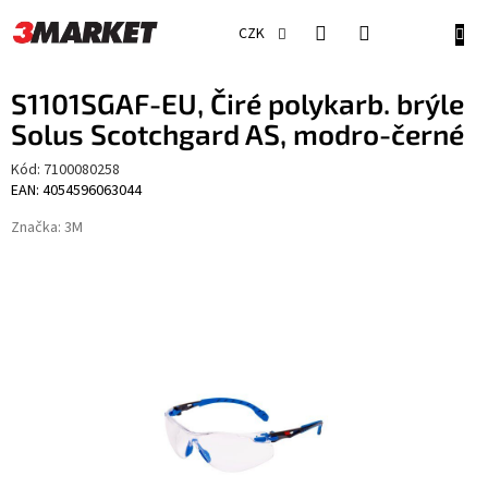
Přejít
na
NÁKU
CZK
obsah
KOŠÍ
S1101SGAF-EU, Čiré polykarb. brýle
Solus Scotchgard AS, modro-černé
Kód:
7100080258
EAN: 4054596063044
Značka:
3M