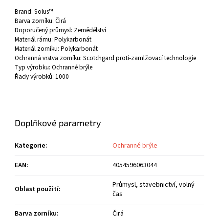
Brand:
Solus™
Barva zorníku:
Čirá
Doporučený průmysl:
Zemědělství
Materiál rámu:
Polykarbonát
Materiál zorníku:
Polykarbonát
Ochranná vrstva zorníku:
Scotchgard proti-zamlžovací technologie
Typ výrobku:
Ochranné brýle
Řady výrobků:
1000
Doplňkové parametry
Kategorie
:
Ochranné brýle
EAN
:
4054596063044
Průmysl, stavebnictví, volný
Oblast použití
:
čas
Barva zorníku
:
Čirá