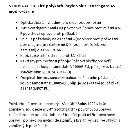
S1101SGAF-EU, Čiré polykarb. brýle Solus Scotchgard AS,
modro-černé
Optická třída 1 – vhodné i pro dlouhodobé nošení
3M™ Scotchgard™ Anti-Fog povrchová úprava proti mlžení a A-
F povrchová úprava proti poškrábání
Splňuje požadavky na označení K (odolnost proti poškození
povrchu jemnými částicemi) & N (odolnost čoček proti
zamlžení) dle ČSN EN166
Nabízí excelentní ochranu proti UV záření
Navrženy pro možnost připojení pěnové vložky pro vyšší
ochranu (lze koupit samostatně: 1000G-EU, příp. je vložka také
součástí kitu: S1101SGAFKT-EU)
Odepínatelné postranice lze nahradit náhlavním páskem (lze
koupit samostatně: 1000S-EU, příp. je vložka také součástí kitu:
S1101SGAFKT-EU)
Polykarbonátové ochranné brýle série 3M™ Solus 1000 s čirým
zorníkem jsou ošetřeny 3M™ Scotchgard™ - povrchovou úpravou
chránící zorníky po delší dobu než tradiční proti-mlžící povrchové
úpravy. I po několika mytích déle zajišťuje kvalitní výhled i ve vlhkých a
zamlžených prostředích.