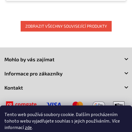
ZOBRAZIT VŠECHNY SOUVISEJÍCÍ PRODUKTY
Z
á
Mohlo by vás zajímat
p
a
Informace pro zákazníky
t
í
Kontakt
Tento web používá soubory cookie. Dalším procházením
tohoto webu vyjadřujete souhlas s jejich používáním.. Více
informací
zde
.
Copyright 2026
3Market
. Všechna práva vyhrazena.
Upravit