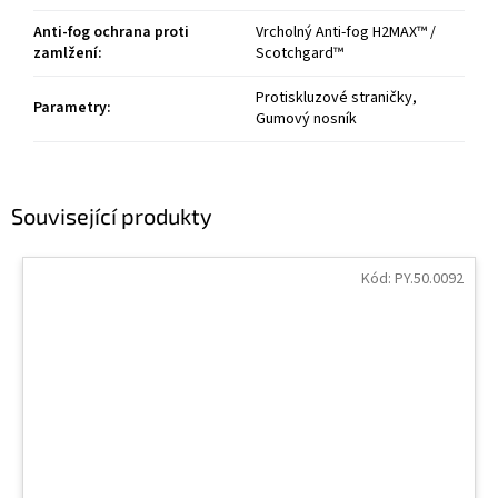
Anti-fog ochrana proti
Vrcholný Anti-fog H2MAX™ /
zamlžení
:
Scotchgard™
Protiskluzové straničky,
Parametry
:
Gumový nosník
Související produkty
Kód:
PY.50.0092