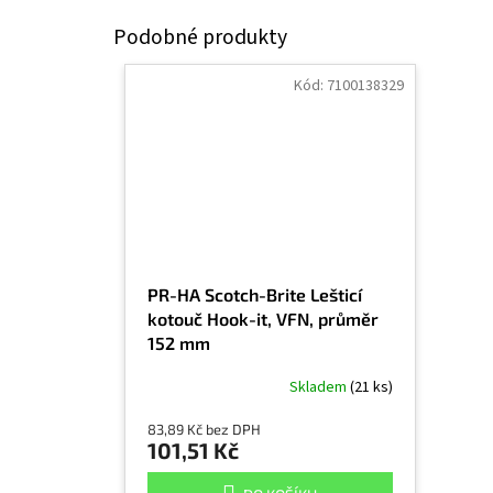
Kód:
7100138329
PR-HA Scotch-Brite Lešticí
kotouč Hook-it, VFN, průměr
152 mm
Skladem
(21 ks)
83,89 Kč bez DPH
101,51 Kč