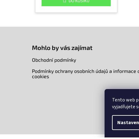
DO KOŠÍKU
Z
á
p
Mohlo by vás zajímat
a
t
Obchodní podmínky
í
Podmínky ochrany osobních údajů a informace 
cookies
Tento web p
vyjadřujete s
Nastaven