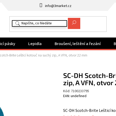
info@3market.cz
icí pásky
Lepidla
Broušení, leštění a řezání
B
otch-Brite Lešticí kotouč na suchý zip, A VFN, otvor 22 mm
SC-DH Scotch-Bri
zip, A VFN, otvo
Kód:
7100233795
EAN: undefined
SC-DH Scotch-Brite Lešticí ko