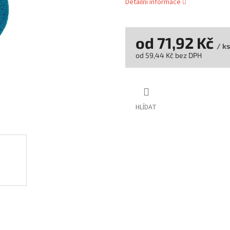
Detailní informace
od
71,92 Kč
/ ks
od
59,44 Kč
bez DPH
Měrná
cena:
HLÍDAT