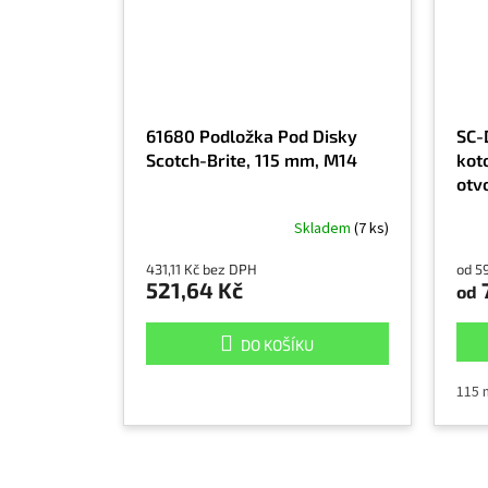
61680 Podložka Pod Disky
SC-
Scotch-Brite, 115 mm, M14
koto
otv
Skladem
(7 ks)
431,11 Kč bez DPH
od 5
521,64 Kč
7
od
DO KOŠÍKU
115