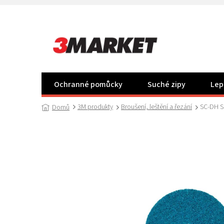
Přejít
na
obsah
Ochranné pomůcky
Suché zipy
Lep
3M produkty
Broušení, leštění a řezání
SC-DH Sc
Domů