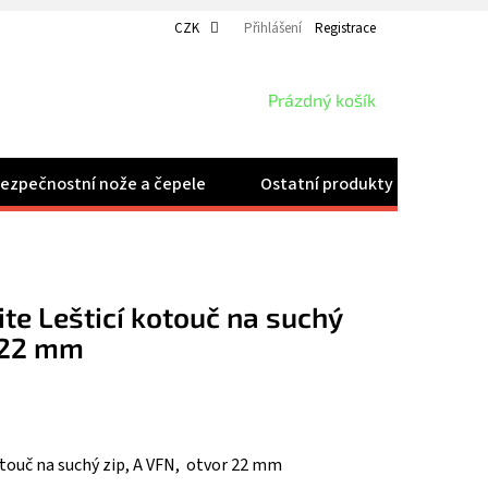
CZK
Přihlášení
Registrace
NÁKUPNÍ
Prázdný košík
KOŠÍK
ezpečnostní nože a čepele
Ostatní produkty
Velk
te Lešticí kotouč na suchý
r 22 mm
touč na suchý zip, A VFN, otvor 22 mm