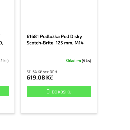
í
61681 Podložka Pod Disky
D,
Scotch-Brite, 125 mm, M14
18 ks)
Skladem
(9 ks)
511,64 Kč bez DPH
619,08 Kč
DO KOŠÍKU