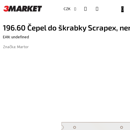
Přejít
na
NÁKU
CZK
obsah
KOŠÍ
196.60 Čepel do škrabky Scrapex, n
EAN: undefined
Značka:
Martor