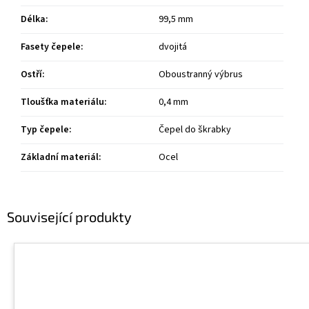
Délka
:
99,5 mm
Fasety čepele
:
dvojitá
Ostří
:
Oboustranný výbrus
Tloušťka materiálu
:
0,4 mm
Typ čepele
:
Čepel do škrabky
Základní materiál
:
Ocel
Související produkty