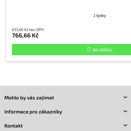
2 týdny
633,60 Kč bez DPH
766,66 Kč
DO KOŠÍKU
Z
á
Mohlo by vás zajímat
p
a
Informace pro zákazníky
t
í
Kontakt