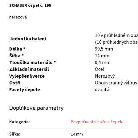
SCHABER čepel č. 196
nerezová
10 v průhledném ob
Jednotka balení
(10 průhledných obal
Délka *
99,5 mm
Šířka *
14 mm
Tloušťka materiálu *
0,4 mm
Základní materiál
Ocel
Vylepšení/verze
Nerezový
Ostří
Oboustranný výbrus
Fasety čepele
dvojitá
Doplňkové parametry
Kategorie
:
Bezpečnostní nože a čepele
Šířka
:
14 mm