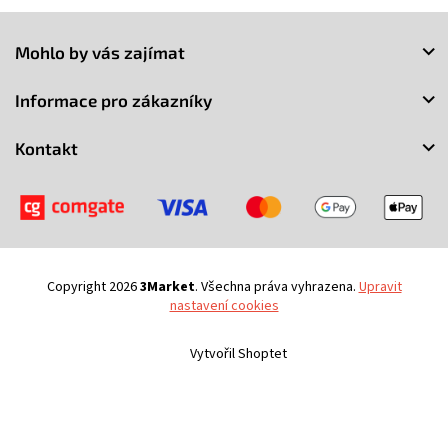
Z
á
Mohlo by vás zajímat
p
a
Informace pro zákazníky
t
í
Kontakt
Copyright 2026
3Market
. Všechna práva vyhrazena.
Upravit
nastavení cookies
Vytvořil Shoptet