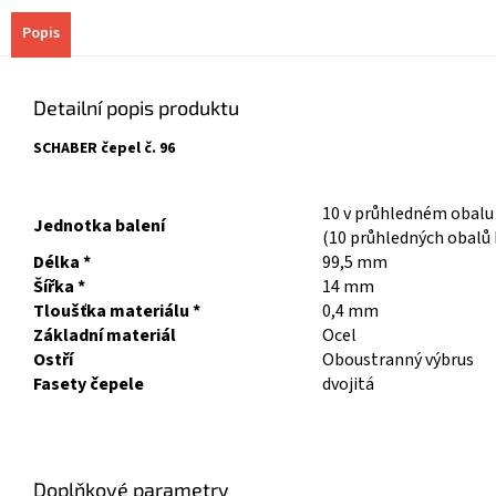
Popis
Detailní popis produktu
SCHABER čepel č. 96
10 v průhledném obalu
Jednotka balení
(10 průhledných obalů 
Délka *
99,5 mm
Šířka *
14 mm
Tloušťka materiálu *
0,4 mm
Základní materiál
Ocel
Ostří
Oboustranný výbrus
Fasety čepele
dvojitá
Doplňkové parametry