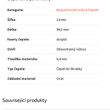
Kategorie
:
Bezpečnostní nože a čepele
Šířka
:
14 mm
Délka
:
99,5 mm
Fasety čepele
:
dvojitá
Ostří
:
Oboustranný výbrus
Tloušťka materiálu
:
0,4 mm
Typ čepele
:
Čepel do škrabky
Základní materiál
:
Ocel
Související produkty