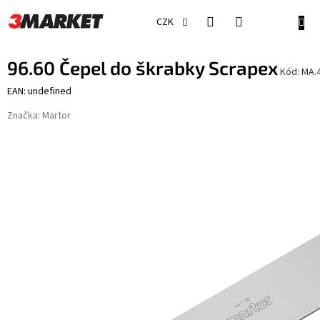
Přejít
na
NÁKU
CZK
obsah
KOŠÍ
96.60 Čepel do škrabky Scrapex
Kód:
MA.
EAN: undefined
Značka:
Martor